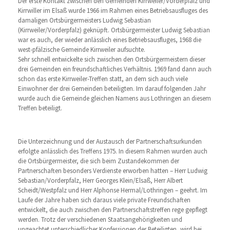
Der erste Kontakt zwischen den Gemeinden Kirrweiler/Vorderpfalz und
Kirrwiller im Elsaß wurde 1966 im Rahmen eines Betriebsausfluges des
damaligen Ortsbürgermeisters Ludwig Sebastian
(Kirrweiler/Vorderpfalz) geknüpft. Ortsbürgermeister Ludwig Sebastian
war es auch, der wieder anlässlich eines Betriebsausfluges, 1968 die
west-pfälzische Gemeinde Kirrweiler aufsuchte.
Sehr schnell entwickelte sich zwischen den Ortsbürgermeistern dieser
drei Gemeinden ein freundschaftliches Verhältnis. 1969 fand dann auch
schon das erste Kirrweiler-Treffen statt, an dem sich auch viele
Einwohner der drei Gemeinden beteiligten. Im darauf folgenden Jahr
wurde auch die Gemeinde gleichen Namens aus Lothringen an diesem
Treffen beteiligt.
Die Unterzeichnung und der Austausch der Partnerschaftsurkunden
erfolgte anlässlich des Treffens 1975. In diesem Rahmen wurden auch
die Ortsbürgermeister, die sich beim Zustandekommen der
Partnerschaften besonders Verdienste erworben hatten – Herr Ludwig
Sebastian/Vorderpfalz, Herr Georges Klein/Elsaß, Herr Albert
Scheidt/Westpfalz und Herr Alphonse Hermal/Lothringen – geehrt. Im
Laufe der Jahre haben sich daraus viele private Freundschaften
entwickelt, die auch zwischen den Partnerschaftstreffen rege gepflegt
werden. Trotz der verschiedenen Staatsangehörigkeiten und
ungeachtet unterschiedlicher Konfessionen der Beteiligten, wird bei