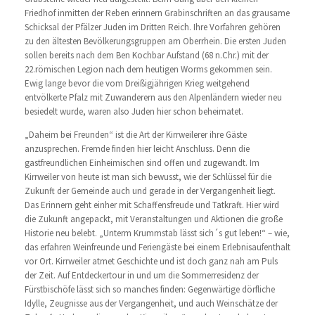
Friedhof inmitten der Reben erinnern Grabinschriften an das grausame
Schicksal der Pfälzer Juden im Dritten Reich. Ihre Vorfahren gehören
zu den ältesten Bevölkerungsgruppen am Oberrhein. Die ersten Juden
sollen bereits nach dem Ben Kochbar Aufstand (68 n.Chr.) mit der
22.römischen Legion nach dem heutigen Worms gekommen sein.
Ewig lange bevor die vom Dreißigjährigen Krieg weitgehend
entvölkerte Pfalz mit Zuwanderern aus den Alpenländern wieder neu
besiedelt wurde, waren also Juden hier schon beheimatet.
„Daheim bei Freunden“ ist die Art der Kirrweilerer ihre Gäste
anzusprechen. Fremde finden hier leicht Anschluss. Denn die
gastfreundlichen Einheimischen sind offen und zugewandt. Im
Kirrweiler von heute ist man sich bewusst, wie der Schlüssel für die
Zukunft der Gemeinde auch und gerade in der Vergangenheit liegt.
Das Erinnern geht einher mit Schaffensfreude und Tatkraft. Hier wird
die Zukunft angepackt, mit Veranstaltungen und Aktionen die große
Historie neu belebt. „Unterm Krummstab lässt sich´s gut leben!“ – wie,
das erfahren Weinfreunde und Feriengäste bei einem Erlebnisaufenthalt
vor Ort. Kirrweiler atmet Geschichte und ist doch ganz nah am Puls
der Zeit. Auf Entdeckertour in und um die Sommerresidenz der
Fürstbischöfe lässt sich so manches finden: Gegenwärtige dörfliche
Idylle, Zeugnisse aus der Vergangenheit, und auch Weinschätze der