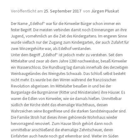
Der Edelhof in Kirrweiler
Veröffentlicht am
25. September 2017
von
Jürgen Pluskat
Der Name „Edelhof“ war für die Kirrweiler Bürger schon immer ein
fester Begriff. Die meisten verbinden damit noch Erinnerungen an ihre
Jugend, vornehmlich an die Zeit des Kindergartens. Im engeren Sinne
wurde vielfach nur der Zugang zum Kindergarten, der auch Zufahrt für
zwei Winzergehöfte war, als Edelhof verstanden.
Unter dem Begriff „Edelhof“ ist jedoch mehr zu verstehen. Seit dem
Mittelalter und zwar ab dem Jahre 1280 nachweisbar, besaß Kirrweiler
ein Wasserschloss. Die Rundburg lag damals innerhalb des derzeitigen
Weinbaugeländes des Weingutes Schwaab. Das Schloß selbst besteht
nicht mehr. Es wurde bei den Wirren während der französischen
Revolution abgerissen. Im Mittelalter besaßen in und bei der
Burganlage die Burgmänner (Ritter und Ministerialen) ihre Häuser. Es
waren die Edlen von Kirrweiler, wie sie damals hießen. Unmittelbar
südlich der Kirche steht das ehemalige Wachthaus, dessen
Wahrzeichen seine Bogenfriese und die starken Sandsteinquader sind.
Die Familie Stroh hat dieses ihnen gehörende Wohnhaus wieder
hervorragend renoviert. Zum Hause Stroh gehört dann noch
unmittelbar anschließend die ehemalige Zehntscheuer, deren
Einfahrten auch heute noch gut erkennbar sind. Weiter im Süden