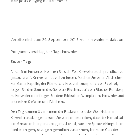
Mail: poststelle@vg-maikammer.de
4 Tage Kirrweiler
Veröffentlicht am
26. September 2017
von
kirrweiler redaktion
Programmvorschlag für 4 Tage Kirrweiler:
Erster Tag:
Ankunft in Kirrweiler. Nehmen Sie sich Zeit Kirrweiler auch gründlich zu
„inspizieren“. Kirrweiler hat viel zu bieten. Machen Sie einen Abstecher
zur Marienkapelle, der Pfarrkirche Kreuzerhörung und den Edelhof,
folgen Sie den Spuren des Generals Blüchers auf dem Blücher-Rundweg
zu Kirrweiler oder folgen Sie dem Biblischen Weinpfad zu Kirrweiler und
entdecken Sie Wein und Bibel neu.
Den Tag können Sie in einem der Restaurants oder Weinstuben in
Kirrweiler ausklingen lassen. Sie werden entdecken, dass die Mentalität
der Menschen hier genauso gemütlich ist, wie ihre Sprache klingt. Hier
feiert man gern, sitzt gern gemütlich zusammen, trinkt ein Glas des