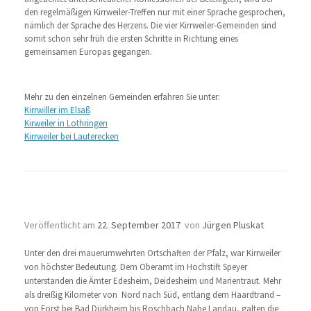
den regelmäßigen Kirrweiler-Treffen nur mit einer Sprache gesprochen,
nämlich der Sprache des Herzens. Die vier Kirrweiler-Gemeinden sind
somit schon sehr früh die ersten Schritte in Richtung eines
gemeinsamen Europas gegangen.
Mehr zu den einzelnen Gemeinden erfahren Sie unter:
Kirrwiller im Elsaß
Kirweiler in Lothringen
Kirrweiler bei Lauterecken
Gemeinde mit großer Vergangenheit
Veröffentlicht am
22. September 2017
von
Jürgen Pluskat
Unter den drei mauerumwehrten Ortschaften der Pfalz, war Kirrweiler
von höchster Bedeutung. Dem Oberamt im Hochstift Speyer
unterstanden die Ämter Edesheim, Deidesheim und Marientraut. Mehr
als dreißig Kilometer von Nord nach Süd, entlang dem Haardtrand –
von Forst bei Bad Dürkheim bis Roschbach Nahe Landau, galten die