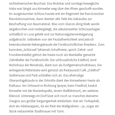
rechtsrheinischen Bruchsal. Das Mobiliar und sonstige bewegliche
Habe war längst aus Kirrweiler weg über den Rhein geschafft worden.
Im ausgeräumten Schloss hauste erst ein Regiment der französischen
Revolutionsarmee, dann dienten alle Teile des Gebäudes zur
Beschaffung von Baumaterial. Was vom Glanze übrig blieb wurde
abgebrochen und niedergelegt, die säkularisierten Schlossanlagen
schließlich in Lose geteilt und zur Nationalgüterversteigerung
aufgebracht. Geblieben von der Feudalherrlichkeit sind jedoch
beeindruckende Nebengebäude der Fürstbischöflichen Residenz. Zum
barocken„Schlössel“(ehemals Schaffnerei, sprich Zehnt- und
Frondienststelle) gehört der heute noch als Weinkeller genutzte
Zehntkeller der Fürstbischöfe. Der schlossähnliche Edelhof, einst
Wohnhaus der Ministrale, dient nun als Dorfgemeinschaftshaus. Die
einliegende Ritterstube wird genutzt als Restaurant/Café „Edelhof“
Südterrasse und Park schließen sich an. Das ehemalige
Oberamtsgebäude in der Ortmitte dient den Kirrweilerern heute als
Rathaus. Am Ortsrand in Richtung Speyer, beim Friedhof, besitzt
Kirrweiler mit der Marienkapelle, einem Wallfahrtsort, ein weiteres
Kleinod. Unterwegs im Dorf lässt sich noch so manches steinerne
Zeugnis aus großer Vergangenheit entdecken: Hier ein Torkapitell,
dort ein Adelswappen, da ein Rest des Wallgrabens – ja, sogar ein
Stück restaurierter Stadtmauer mit Turm.