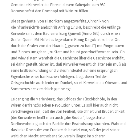
Gemeinde Kirrweiler die Ehre in diesem Salierjahr zum 950.
Domweihefest den Domnapf mit Wein zu füllen
Die sagenhafte, von Historikern angezweifelte„Chronik von
Kleinfrankreich“(Handschrift Anfang 17.JH), beschreibt die Anfänge
Kirrweilers mit dem Bau einer Burg Quirwill (Anno 636) durch einen
Grafen Quirin. Mit Hilfe des legendären König Dagobert soll der Ort
durch die Grafen von der Haardt („graven zu hartt“) mit Ringmauern
und Zinnen umgeben „zu Statt und haupt geordnet“worden sein. Ob
und wieviel Kern Wahrheit die Geschichte über die Geschichte enthält,
sei dahingestellt. Sicher ist, daß Kirrweiler wesentlich älter sein muß als
seine Erstbeurkundung und vieles hindeutet auf eine ursprünglich
Eigenkirche eines fränkischen Adeligen. Liegt dieser Teil der
Ortsgeschichte auch leider im Dunkel, so ist Kirrweiler als Oberamt und
Sommerresidenz reichlich gut belegt.
Leider ging die Marienburg, das Schloss der Fürstbischöfe, in den
Wirren der französischen Revolution unter. Es soll hier auch nicht
verschwiegen sein, daß die von Freiheit, Gleichheit und Brüderlichkeit
(die Kirrweilerer heißt man auch „die Brüder“) begeisterten
Dorfbewohner gleich der Bastille ihre Bischofsburg stürmten. Während
das linke Rheinufer von Frankreich besetzt war, saß der jetzt seiner
weltlichen Macht enthobene Souverain längst im sicheren