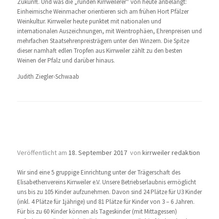
Zukunft. Und was die „runden Kirrweilerer“ von heute anbelangt:
Einheimische Weinmacher orientieren sich am frühen Hort Pfälzer
Weinkultur. Kirrweiler heute punktet mit nationalen und
internationalen Auszeichnungen, mit Weintrophäen, Ehrenpreisen und
mehrfachen Staatsehrenpreisträgern unter den Winzern. Die Spitze
dieser namhaft edlen Tropfen aus Kirrweiler zählt zu den besten
Weinen der Pfalz und darüber hinaus.
Judith Ziegler-Schwaab
Katholische Kindertagesstätte St.
Elisabeth
Veröffentlicht am
18. September 2017
von
kirrweiler redaktion
Wir sind eine 5 gruppige Einrichtung unter der Trägerschaft des
Elisabethenvereins Kirrweiler e.V. Unsere Betriebserlaubnis ermöglicht
uns bis zu 105 Kinder aufzunehmen. Davon sind 24 Plätze für U3 Kinder
(inkl. 4 Plätze für 1jährige) und 81 Plätze für Kinder von 3 – 6 Jahren.
Für bis zu 60 Kinder können als Tageskinder (mit Mittagessen)