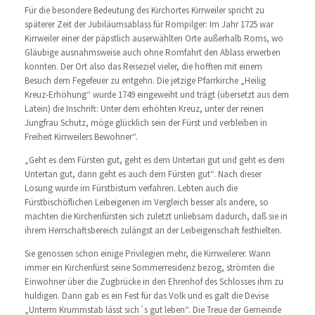
Für die besondere Bedeutung des Kirchortes Kirrweiler spricht zu
späterer Zeit der Jubiläumsablass für Rompilger: Im Jahr 1725 war
Kirrweiler einer der päpstlich auserwählten Orte außerhalb Roms, wo
Gläubige ausnahmsweise auch ohne Romfahrt den Ablass erwerben
konnten. Der Ort also das Reiseziel vieler, die hofften mit einem
Besuch dem Fegefeuer zu entgehn. Die jetzige Pfarrkirche „Heilig
Kreuz-Erhöhung“ wurde 1749 eingeweiht und trägt (übersetzt aus dem
Latein) die Inschrift: Unter dem erhöhten Kreuz, unter der reinen
Jungfrau Schutz, möge glücklich sein der Fürst und verbleiben in
Freiheit Kirrweilers Bewohner“.
„Geht es dem Fürsten gut, geht es dem Untertan gut und geht es dem
Untertan gut, dann geht es auch dem Fürsten gut“. Nach dieser
Losung wurde im Fürstbistum verfahren. Lebten auch die
Fürstbischöflichen Leibeigenen im Vergleich besser als andere, so
machten die Kirchenfürsten sich zuletzt unliebsam dadurch, daß sie in
ihrem Herrschaftsbereich zulängst an der Leibeigenschaft festhielten.
Sie genossen schon einige Privilegien mehr, die Kirrweilerer. Wann
immer ein Kirchenfürst seine Sommerresidenz bezog, strömten die
Einwohner über die Zugbrücke in den Ehrenhof des Schlosses ihm zu
huldigen. Dann gab es ein Fest für das Volk und es galt die Devise
„Unterm Krummstab lässt sich´s gut leben“. Die Treue der Gemeinde