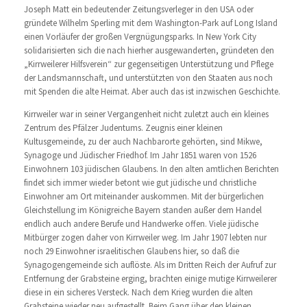
Joseph Matt ein bedeutender Zeitungsverleger in den USA oder
gründete Wilhelm Sperling mit dem Washington-Park auf Long Island
einen Vorläufer der großen Vergnügungsparks. In New York City
solidarisierten sich die nach hierher ausgewanderten, gründeten den
„Kirrweilerer Hilfsverein“ zur gegenseitigen Unterstützung und Pflege
der Landsmannschaft, und unterstützten von den Staaten aus noch
mit Spenden die alte Heimat. Aber auch das ist inzwischen Geschichte.
Kirrweiler war in seiner Vergangenheit nicht zuletzt auch ein kleines
Zentrum des Pfälzer Judentums. Zeugnis einer kleinen
Kultusgemeinde, zu der auch Nachbarorte gehörten, sind Mikwe,
Synagoge und Jüdischer Friedhof. Im Jahr 1851 waren von 1526
Einwohnern 103 jüdischen Glaubens. In den alten amtlichen Berichten
findet sich immer wieder betont wie gut jüdische und christliche
Einwohner am Ort miteinander auskommen. Mit der bürgerlichen
Gleichstellung im Königreiche Bayern standen außer dem Handel
endlich auch andere Berufe und Handwerke offen. Viele jüdische
Mitbürger zogen daher von Kirrweiler weg. Im Jahr 1907 lebten nur
noch 29 Einwohner israelitischen Glaubens hier, so daß die
Synagogengemeinde sich auflöste. Als im Dritten Reich der Aufruf zur
Entfernung der Grabsteine erging, brachten einige mutige Kirrweilerer
diese in ein sicheres Versteck. Nach dem Krieg wurden die alten
Grabsteine wieder neu aufgestellt. Beim Gang über den kleinen