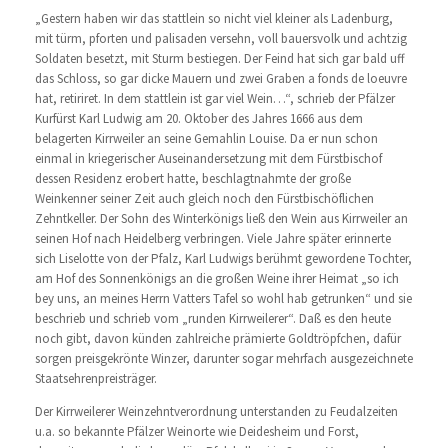
„Gestern haben wir das stattlein so nicht viel kleiner als Ladenburg,
mit türm, pforten und palisaden versehn, voll bauersvolk und achtzig
Soldaten besetzt, mit Sturm bestiegen. Der Feind hat sich gar bald uff
das Schloss, so gar dicke Mauern und zwei Graben a fonds de loeuvre
hat, retiriret. In dem stattlein ist gar viel Wein…“, schrieb der Pfälzer
Kurfürst Karl Ludwig am 20. Oktober des Jahres 1666 aus dem
belagerten Kirrweiler an seine Gemahlin Louise. Da er nun schon
einmal in kriegerischer Auseinandersetzung mit dem Fürstbischof
dessen Residenz erobert hatte, beschlagtnahmte der große
Weinkenner seiner Zeit auch gleich noch den Fürstbischöflichen
Zehntkeller. Der Sohn des Winterkönigs ließ den Wein aus Kirrweiler an
seinen Hof nach Heidelberg verbringen. Viele Jahre später erinnerte
sich Liselotte von der Pfalz, Karl Ludwigs berühmt gewordene Tochter,
am Hof des Sonnenkönigs an die großen Weine ihrer Heimat „so ich
bey uns, an meines Herrn Vatters Tafel so wohl hab getrunken“ und sie
beschrieb und schrieb vom „runden Kirrweilerer“. Daß es den heute
noch gibt, davon künden zahlreiche prämierte Goldtröpfchen, dafür
sorgen preisgekrönte Winzer, darunter sogar mehrfach ausgezeichnete
Staatsehrenpreisträger.
Der Kirrweilerer Weinzehntverordnung unterstanden zu Feudalzeiten
u.a. so bekannte Pfälzer Weinorte wie Deidesheim und Forst,