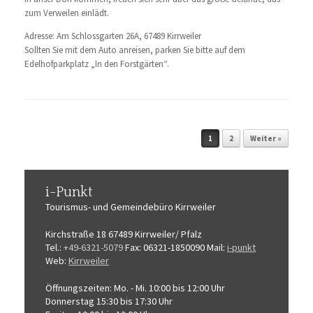
zum Verweilen einlädt.
Adresse: Am Schlossgarten 26A, 67489 Kirrweiler
Sollten Sie mit dem Auto anreisen, parken Sie bitte auf dem
Edelhofparkplatz „In den Forstgärten“.
Beitragsnavigation
1
2
Weiter »
i-Punkt
Tourismus-
und Gemeindebüro
Kirrweiler
Kirchstraße 18
67489 Kirrweiler/ Pfalz
Tel.:
+49-6321-5079
Fax: 06321-1850090
Mail:
i-punkt
Web:
Kirrweiler
Öffnungszeiten:
Mo. - Mi. 10:00 bis 12:00 Uhr
Donnerstag 15:30 bis 17:30 Uhr