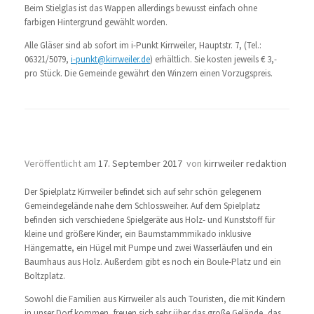
Beim Stielglas ist das Wappen allerdings bewusst einfach ohne
farbigen Hintergrund gewählt worden.
Alle Gläser sind ab sofort im i-Punkt Kirrweiler, Hauptstr. 7, (Tel.:
06321/5079,
i-punkt@kirrweiler.de
) erhältlich. Sie kosten jeweils € 3,-
pro Stück. Die Gemeinde gewährt den Winzern einen Vorzugspreis.
Spielplatz Kirrweiler
Veröffentlicht am
17. September 2017
von
kirrweiler redaktion
Der Spielplatz Kirrweiler befindet sich auf sehr schön gelegenem
Gemeindegelände nahe dem Schlossweiher. Auf dem Spielplatz
befinden sich verschiedene Spielgeräte aus Holz- und Kunststoff für
kleine und größere Kinder, ein Baumstammmikado inklusive
Hängematte, ein Hügel mit Pumpe und zwei Wasserläufen und ein
Baumhaus aus Holz. Außerdem gibt es noch ein Boule-Platz und ein
Boltzplatz.
Sowohl die Familien aus Kirrweiler als auch Touristen, die mit Kindern
in unser Dorf kommen, freuen sich sehr über das große Gelände, das