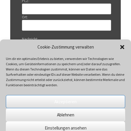
PLZ:
Ort:
Nachricht:
Cookie-Zustimmung verwalten
Um dir ein optimales Erlebnis zu bieten, verwenden wir Technologien wie
Cookies, um Geräteinformationen zu speichern und/oder darauf zuzugreifen.
Wenn du diesen Technologien zustimmst, können wir Daten wie das
Surfverhalten oder eindeutige IDs auf dieser Website verarbeiten. Wenn du deine
Zustimmung nicht erteilst oder zurückziehst, können bestimmte Merkmale und
Funktionen beeinträchtigt werden.
Akzeptieren
Mit Klicken auf „Senden“ akzeptieren Sie unsere
Ablehnen
Datenschutzerklärung
Einstellungen ansehen