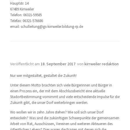
Hauptstr. 14
67489 Kirrweiler
Telefon: 06321-59585
Telefax: 06321-576686
email: schulleitung@gs-kirrweiler.bildung-rp.de
Agenda 2026
Veröffentlicht am
18. September 2017
von
kirrweiler redaktion
Nur wer mitgestaltet, gestaltet die Zukunft!
Unter diesem Motto brachten sich viele Bürgerinnen und Bürger in
einen Prozess ein, der mit dem Abschlussbericht eine aktuelle
Stadortbestimmung vornimmt und viele entscheidende Impulse für die
Zukunft gibt, die unser Dorf weiterbringen werden.
Wo wollen wir in zehn Jahre stehen? Wie soll sich unser Dorf
entwickeln? Was sind die zukünftigen Schwerpunkte der gemeinsamen
Arbeit von Rat, Ausschüssen, Vereinen und weiteren Akteueren des
öffentlichen Lebens? Dies waren die Fragen mit denen sich die