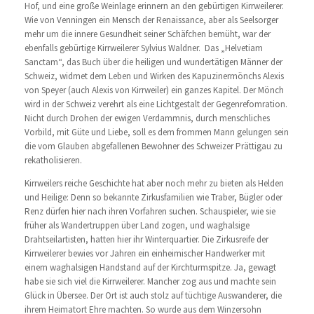
Hof, und eine große Weinlage erinnern an den gebürtigen Kirrweilerer.
Wie von Venningen ein Mensch der Renaissance, aber als Seelsorger
mehr um die innere Gesundheit seiner Schäfchen bemüht, war der
ebenfalls gebürtige Kirrweilerer Sylvius Waldner. Das „Helvetiam
Sanctam“, das Buch über die heiligen und wundertätigen Männer der
Schweiz, widmet dem Leben und Wirken des Kapuzinermönchs Alexis
von Speyer (auch Alexis von Kirrweiler) ein ganzes Kapitel. Der Mönch
wird in der Schweiz verehrt als eine Lichtgestalt der Gegenrefomration.
Nicht durch Drohen der ewigen Verdammnis, durch menschliches
Vorbild, mit Güte und Liebe, soll es dem frommen Mann gelungen sein
die vom Glauben abgefallenen Bewohner des Schweizer Prättigau zu
rekatholisieren.
Kirrweilers reiche Geschichte hat aber noch mehr zu bieten als Helden
und Heilige: Denn so bekannte Zirkusfamilien wie Traber, Bügler oder
Renz dürfen hier nach ihren Vorfahren suchen. Schauspieler, wie sie
früher als Wandertruppen über Land zogen, und waghalsige
Drahtseilartisten, hatten hier ihr Winterquartier. Die Zirkusreife der
Kirrweilerer bewies vor Jahren ein einheimischer Handwerker mit
einem waghalsigen Handstand auf der Kirchturmspitze. Ja, gewagt
habe sie sich viel die Kirrweilerer. Mancher zog aus und machte sein
Glück in Übersee. Der Ort ist auch stolz auf tüchtige Auswanderer, die
ihrem Heimatort Ehre machten. So wurde aus dem Winzersohn