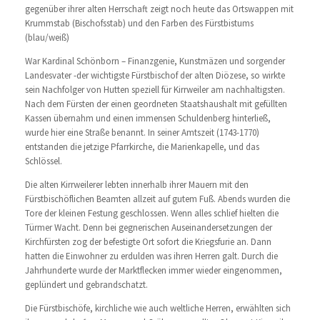
gegenüber ihrer alten Herrschaft zeigt noch heute das Ortswappen mit
Krummstab (Bischofsstab) und den Farben des Fürstbistums
(blau/weiß)
War Kardinal Schönborn – Finanzgenie, Kunstmäzen und sorgender
Landesvater -der wichtigste Fürstbischof der alten Diözese, so wirkte
sein Nachfolger von Hutten speziell für Kirrweiler am nachhaltigsten.
Nach dem Fürsten der einen geordneten Staatshaushalt mit gefüllten
Kassen übernahm und einen immensen Schuldenberg hinterließ,
wurde hier eine Straße benannt. In seiner Amtszeit (1743-1770)
entstanden die jetzige Pfarrkirche, die Marienkapelle, und das
Schlössel.
Die alten Kirrweilerer lebten innerhalb ihrer Mauern mit den
Fürstbischöflichen Beamten allzeit auf gutem Fuß. Abends wurden die
Tore der kleinen Festung geschlossen. Wenn alles schlief hielten die
Türmer Wacht. Denn bei gegnerischen Auseinandersetzungen der
Kirchfürsten zog der befestigte Ort sofort die Kriegsfurie an. Dann
hatten die Einwohner zu erdulden was ihren Herren galt. Durch die
Jahrhunderte wurde der Marktflecken immer wieder eingenommen,
geplündert und gebrandschatzt.
Die Fürstbischöfe, kirchliche wie auch weltliche Herren, erwählten sich