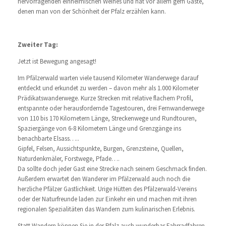
hervorragenden einheimischen Weines und hat vor allem gern Gäste,
denen man von der Schönheit der Pfalz erzählen kann.
Zweiter Tag:
Jetzt ist Bewegung angesagt!
Im Pfälzerwald warten viele tausend Kilometer Wanderwege darauf
entdeckt und erkundet zu werden – davon mehr als 1.000 Kilometer
Prädikatswanderwege. Kurze Strecken mit relative flachem Profil,
entspannte oder herausfordernde Tagestouren, drei Fernwanderwege
von 110 bis 170 Kilometern Länge, Streckenwege und Rundtouren,
Spaziergänge von 6-8 Kilometern Länge und Grenzgänge ins
benachbarte Elsass…..
Gipfel, Felsen, Aussichtspunkte, Burgen, Grenzsteine, Quellen,
Naturdenkmäler, Forstwege, Pfade….
Da sollte doch jeder Gast eine Strecke nach seinem Geschmack finden.
Außerdem erwartet den Wanderer im Pfälzerwald auch noch die
herzliche Pfälzer Gastlichkeit. Urige Hütten des Pfälzerwald-Vereins
oder der Naturfreunde laden zur Einkehr ein und machen mit ihren
regionalen Spezialitäten das Wandern zum kulinarischen Erlebnis.
Statt Wandern können Sie in der Pfalz auch wunderbar Fahrradfahren.