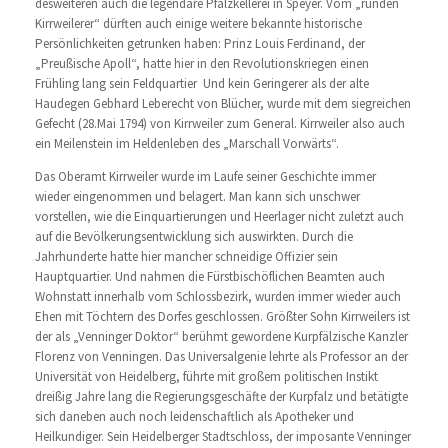
desweiteren auch die legendäre Pfalzkellerei in Speyer. Vom „runden
Kirrweilerer“ dürften auch einige weitere bekannte historische
Persönlichkeiten getrunken haben: Prinz Louis Ferdinand, der
„Preußische Apoll“, hatte hier in den Revolutionskriegen einen
Frühling lang sein Feldquartier Und kein Geringerer als der alte
Haudegen Gebhard Leberecht von Blücher, wurde mit dem siegreichen
Gefecht (28.Mai 1794) von Kirrweiler zum General. Kirrweiler also auch
ein Meilenstein im Heldenleben des „Marschall Vorwärts“.
Das Oberamt Kirrweiler wurde im Laufe seiner Geschichte immer
wieder eingenommen und belagert. Man kann sich unschwer
vorstellen, wie die Einquartierungen und Heerlager nicht zuletzt auch
auf die Bevölkerungsentwicklung sich auswirkten. Durch die
Jahrhunderte hatte hier mancher schneidige Offizier sein
Hauptquartier. Und nahmen die Fürstbischöflichen Beamten auch
Wohnstatt innerhalb vom Schlossbezirk, wurden immer wieder auch
Ehen mit Töchtern des Dorfes geschlossen. Größter Sohn Kirrweilers ist
der als „Venninger Doktor“ berühmt gewordene Kurpfälzische Kanzler
Florenz von Venningen. Das Universalgenie lehrte als Professor an der
Universität von Heidelberg, führte mit großem politischen Instikt
dreißig Jahre lang die Regierungsgeschäfte der Kurpfalz und betätigte
sich daneben auch noch leidenschaftlich als Apotheker und
Heilkundiger. Sein Heidelberger Stadtschloss, der imposante Venninger