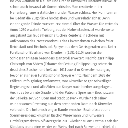
ihr von wehrhaften Mauern und Gräben umwalltes Oberamt Kirrweiler
schon auch bewusst als Sommerfrische. Man residierte in der
Marienburg, einem stattlichen runden Wasserschloss. Hier konnte man
bei Bedarf die Zugbrücke hochziehen und war relativ sicher. Denn
eindringende Feinde mussten erst einmal über das Wasser. Die erstmals
Anno 1280 erwähnte Tiefburg aus der Hohenstaufenzeit wurde weiter
ausgebaut zur feudalherrschaftlichen Residenz, nachdem mit
Aufkommen des Protestantismus das Einvernehmen zwischen freier
Reichstadt und Bischofstadt Speyer aus dem Geleis geraten war. Unter
Fürstbischof Eberhard von Dienheim (1581-1610) wurden die
Schlossananlagen besonders glanzvoll erweitert. Nachfolger Philipp
Christoph von Sötern (Erbauer der Festung Philippsburg) setzte ein
deutliches Zeichen und ließ sich 1611 zuerst in Kirrweiler huldigen,
bevor er als neuer Fürstbischof in Speyer einritt. Nachdem 1689 der
Pfälzer Erbfolgekrieg entflammte, war Kirrweiler sogar zeitweiliger
Regierungssitz und alle Akten aus Speyer nach hierher ausgelagert.
Auch das berühmte Gnadenbild der Patrona Spirensis – Beschützerin
der Salierkaiser, von Dom und Stadt Speyer – wurde nach seiner
wundersamen Errettung aus dem brennenden Dom nach Kirrweiler
verbracht. Die historisch engen Bande zwischen Bischofsstadt und
Sommerresidenz knüpften Bischof Wiesemann und Kirrweilers
Ortsbürgermeister Rolf Metzger in 2011 wieder neu an: Erstmals seit der
Säkularisierung ging wieder ein Weinzehnt nach Speyer und erhielt die