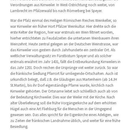
Verordnungen aus Kirrweiler. In West-Ostrichtung noch weiter, von
Lambrecht im Pfälzerwald bis nach Römerberg bei Speyer.
War die Pfalz einmal des Heiligen Römischen Reiches Weinkeller, so
war Kirrweiler ein früher Hort Pfälzer Weinkultur. Hier drehte sich die
erste Kelter der Region, hier war erstmals ein Wein filtriert worden,
hierher entrichteten zu Feudalzeiten die untertanen Weinbauern ihren
Weinzehnt. Heute zentral gelegen an der Deutschen Weinstrasse, war
das Kirrweiler von gestern durch Jahrhunderte ein zentraler Ort. Als
weltlicher Verwaltungssitz im Fürstbistum Speyer und als solcher
erstmals erwähnt im Jahr 1431, fällt die Erstbeurkundung Kirrweilers in
das Jahr 1201. Doch reichen die Ursprünge viel weiter zurück. So war
die fränkische Siedlung Pfarrort für umliegende-Ortschaften. Auch ist
urkundlich belegt, daß z.B. die Gläubigen aus Martenheim (ab 14.JH
St.Martin), bis ihr Dorf eigenständige Pfarrei wurde, kirchlich nach
Kirrweiler gehörten. Der Ortsname leitet sich schließlich auch ab von
der Bedeutung Kirchweiler. Dies war der Weiler mit der Kirche. Nach
alter Überlieferung soll die frühe Vorgängerkirche auf dem erhöhten
Hügel auch eine Art Fliehburg für die Menschen in der Umgegend
gewesen sein. Das alles spricht für die Eigenkirche eines Adeligen, wie
zu Zeiten der fränkischen Landnahme üblich, und weiter für eine frühe
Besiedlung.