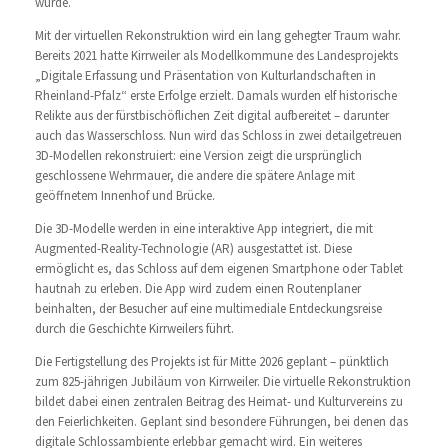
wurde.
Mit der virtuellen Rekonstruktion wird ein lang gehegter Traum wahr.
Bereits 2021 hatte Kirrweiler als Modellkommune des Landesprojekts
„Digitale Erfassung und Präsentation von Kulturlandschaften in
Rheinland-Pfalz“ erste Erfolge erzielt. Damals wurden elf historische
Relikte aus der fürstbischöflichen Zeit digital aufbereitet – darunter
auch das Wasserschloss. Nun wird das Schloss in zwei detailgetreuen
3D-Modellen rekonstruiert: eine Version zeigt die ursprünglich
geschlossene Wehrmauer, die andere die spätere Anlage mit
geöffnetem Innenhof und Brücke.
Die 3D-Modelle werden in eine interaktive App integriert, die mit
Augmented-Reality-Technologie (AR) ausgestattet ist. Diese
ermöglicht es, das Schloss auf dem eigenen Smartphone oder Tablet
hautnah zu erleben. Die App wird zudem einen Routenplaner
beinhalten, der Besucher auf eine multimediale Entdeckungsreise
durch die Geschichte Kirrweilers führt.
Die Fertigstellung des Projekts ist für Mitte 2026 geplant – pünktlich
zum 825-jährigen Jubiläum von Kirrweiler. Die virtuelle Rekonstruktion
bildet dabei einen zentralen Beitrag des Heimat- und Kulturvereins zu
den Feierlichkeiten. Geplant sind besondere Führungen, bei denen das
digitale Schlossambiente erlebbar gemacht wird. Ein weiteres