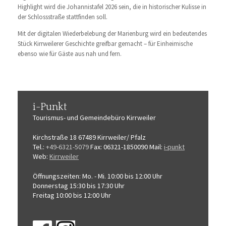
Highlight wird die Johannistafel 2026 sein, die in historischer Kulisse in
der Schlossstraße stattfinden soll.
Mit der digitalen Wiederbelebung der Marienburg wird ein bedeutendes
Stück Kirrweilerer Geschichte greifbar gemacht – für Einheimische
ebenso wie für Gäste aus nah und fern.
i-Punkt
Tourismus-
und Gemeindebüro
Kirrweiler
Kirchstraße 18
67489 Kirrweiler/ Pfalz
Tel.:
+49-6321-5079
Fax: 06321-1850090
Mail:
i-punkt
Web:
Kirrweiler
Öffnungszeiten:
Mo. - Mi. 10:00 bis 12:00 Uhr
Donnerstag 15:30 bis 17:30 Uhr
Freitag 10:00 bis 12:00 Uhr