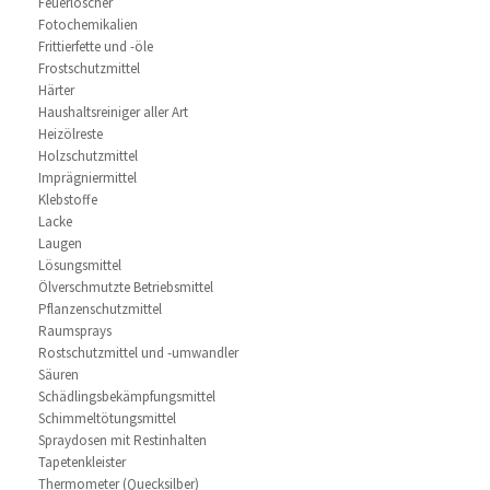
Feuerlöscher
Fotochemikalien
Frittierfette und -öle
Frostschutzmittel
Härter
Haushaltsreiniger aller Art
Heizölreste
Holzschutzmittel
Imprägniermittel
Klebstoffe
Lacke
Laugen
Lösungsmittel
Ölverschmutzte Betriebsmittel
Pflanzenschutzmittel
Raumsprays
Rostschutzmittel und -umwandler
Säuren
Schädlingsbekämpfungsmittel
Schimmeltötungsmittel
Spraydosen mit Restinhalten
Tapetenkleister
Thermometer (Quecksilber)