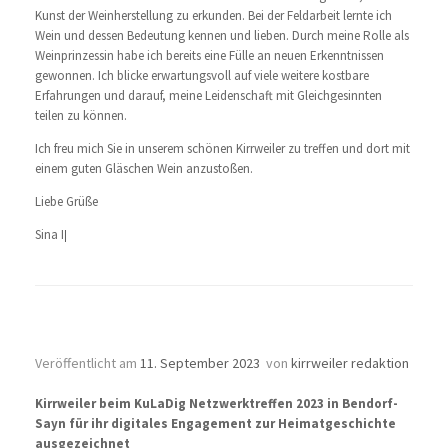
Kunst der Weinherstellung zu erkunden. Bei der Feldarbeit lernte ich
Wein und dessen Bedeutung kennen und lieben. Durch meine Rolle als
Weinprinzessin habe ich bereits eine Fülle an neuen Erkenntnissen
gewonnen. Ich blicke erwartungsvoll auf viele weitere kostbare
Erfahrungen und darauf, meine Leidenschaft mit Gleichgesinnten
teilen zu können.
Ich freu mich Sie in unserem schönen Kirrweiler zu treffen und dort mit
einem guten Gläschen Wein anzustoßen.
Liebe Grüße
Sina I
|
Kultur Landschaft Digital Rheinland-Pfalz
Veröffentlicht am
11. September 2023
von
kirrweiler redaktion
Kirrweiler beim KuLaDig Netzwerktreffen 2023 in Bendorf-
Sayn für ihr digitales Engagement zur Heimatgeschichte
ausgezeichnet