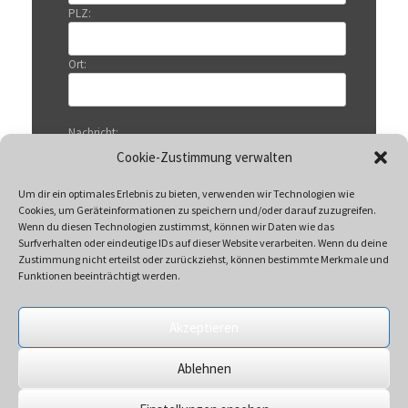
PLZ:
Ort:
Nachricht:
Cookie-Zustimmung verwalten
Um dir ein optimales Erlebnis zu bieten, verwenden wir Technologien wie
Cookies, um Geräteinformationen zu speichern und/oder darauf zuzugreifen.
Wenn du diesen Technologien zustimmst, können wir Daten wie das
Surfverhalten oder eindeutige IDs auf dieser Website verarbeiten. Wenn du deine
Zustimmung nicht erteilst oder zurückziehst, können bestimmte Merkmale und
Funktionen beeinträchtigt werden.
Akzeptieren
Mit Klicken auf „Senden“ akzeptieren Sie unsere
Ablehnen
Datenschutzerklärung