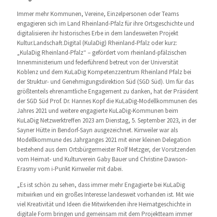
Immer mehr Kommunen, Vereine, Einzelpersonen oder Teams
engagieren sich im Land Rheinland-Pfalz für ihre Ortsgeschichte und
digitalisieren ihr historisches Erbe in dem landesweiten Projekt
Kultur.Landschaft.Digital (KulaDig) Rheinland-Pfalz oder kurz:
„KulaDig Rheinland-Pfalz“ – gefördert vom rheinland-pfälzischen
Innenministerium und federführend betreut von der Universität
Koblenz und dem KuLaDig Kompetenzzentrum Rheinland Pfalz bei
der Struktur- und Genehmigungsdirektion Süd (SGD Süd). Um für das
größtenteils ehrenamtliche Engagement zu danken, hat der Präsident
der SGD Süd Prof. Dr. Hannes Kopf die KuLaDig-Modellkommunen des
Jahres 2021 und weitere engagierte KuLaDig-Kommunen beim
KuLaDig Netzwerktreffen 2023 am Dienstag, 5. September 2023, in der
Sayner Hütte in Bendorf-Sayn ausgezeichnet. Kirrweiler war als
Modellkommune des Jahrganges 2021 mit einer kleinen Delegation
bestehend aus dem Ortsbürgermeister Rolf Metzger, der Vorsitzenden
vom Heimat- und Kulturverein Gaby Bauer und Christine Dawson-
Erasmy vom i-Punkt Kirrweiler mit dabei.
„Es ist schön zu sehen, dass immer mehr Engagierte bei KuLaDig
mitwirken und ein großes Interesse landesweit vorhanden ist. Mit wie
viel Kreativität und Ideen die Mitwirkenden ihre Heimatgeschichte in
digitale Form bringen und gemeinsam mit dem Projektteam immer