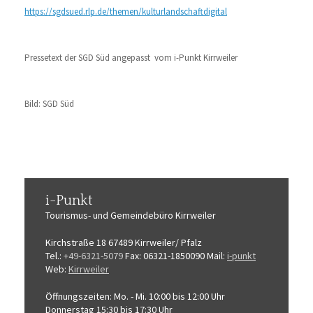
https://sgdsued.rlp.de/themen/kulturlandschaftdigital
Pressetext der SGD Süd angepasst vom i-Punkt Kirrweiler
Bild: SGD Süd
i-Punkt
Tourismus-
und Gemeindebüro
Kirrweiler
Kirchstraße 18
67489 Kirrweiler/ Pfalz
Tel.:
+49-6321-5079
Fax: 06321-1850090
Mail:
i-punkt
Web:
Kirrweiler
Öffnungszeiten:
Mo. - Mi. 10:00 bis 12:00 Uhr
Donnerstag 15:30 bis 17:30 Uhr