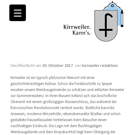
Monatsarchive:
Oktober 2017
Wissenswertes
Veröffentlicht am
30. Oktober 2017
von
kirrweiler redaktion
Kirrweiler ist ein typisch pfälzischer Weinort mit einer
geschichtsträchtigen Kulisse. Schon die Fürstbischöfe zu Speyer
wussten unsere Weinbaugemeinde zu schätzen und erklärten Kirrweiler
zur Sommerresidenz. In ihren Mauern befand sich das bischöfliche
Oberamt mit einem großzügigen Wasserschloss, das während der
französischen Revolutionszeit zerstört wurde. Stattliche barocke
Anwesen, moderne Winzerhöfe, rebenüberrankte Straßen und schön
gestaltete Häuserfassaden hinterlassen beim Besucher einen
nachhaltigen Eindruck. Die Lage mit dem flachhügeligen
Weinbaugelände und dem Kropsbachtal liegt beim Übergang der