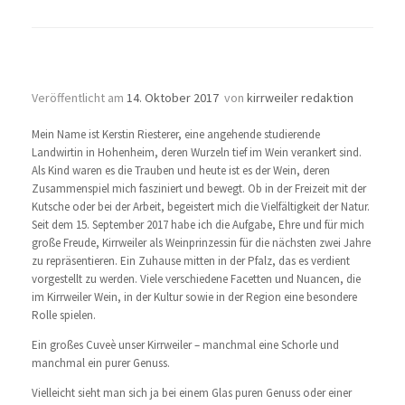
Weinprinzessin Kerstin I
Veröffentlicht am
14. Oktober 2017
von
kirrweiler redaktion
Mein Name ist Kerstin Riesterer, eine angehende studierende
Landwirtin in Hohenheim, deren Wurzeln tief im Wein verankert sind.
Als Kind waren es die Trauben und heute ist es der Wein, deren
Zusammenspiel mich fasziniert und bewegt. Ob in der Freizeit mit der
Kutsche oder bei der Arbeit, begeistert mich die Vielfältigkeit der Natur.
Seit dem 15. September 2017 habe ich die Aufgabe, Ehre und für mich
große Freude, Kirrweiler als Weinprinzessin für die nächsten zwei Jahre
zu repräsentieren. Ein Zuhause mitten in der Pfalz, das es verdient
vorgestellt zu werden. Viele verschiedene Facetten und Nuancen, die
im Kirrweiler Wein, in der Kultur sowie in der Region eine besondere
Rolle spielen.
Ein großes Cuveè unser Kirrweiler – manchmal eine Schorle und
manchmal ein purer Genuss.
Vielleicht sieht man sich ja bei einem Glas puren Genuss oder einer