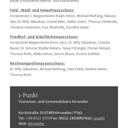
Bauer (Vorsitzende Heimat- und Kulturverein)
Feld-, Wald- und Umweltausschuss:
Vorsitzender 1. Beigeordneter Ralph Anton, Michael Muffang, Nikolas
Serr, Dr. Willy Sebastian, Daniel Klein, Stefan Asam, Thomas Oberhofer,
Christian Hartmann, Eva Oberhofer, Dorothe Vester
Friedhof- und Grünflächenausschuss:
Vorsitzende Beigeordnete Doris Janz, Dr. Willy Sebastian, Claudia
Bauer, Dr. Simone Stadler-Rehers, Tanja Fritzinger, Florian Kimpel,
Thomas Roth, Meike Anton, Simon Braun, Emma Schlitter
Rechnungprüfungsausschuss:
Dr. Willy Sebastian, Michael Muffang, Uwe Vester, Nadine Anton,
Thomas Rohr
i-Punkt
Tourismus-
und Gemeindebüro
Kirrweiler
Kirchstraße 18
67489 Kirrweiler/ Pfalz
Tel.:
+49-6321-5079
Fax: 06321-1850090
Mail:
i-punkt
Web:
Kirrweiler