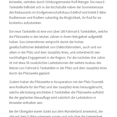
Kirrweiler, vertreten durch Ortsbürgermeister Rolf Metzger. Die neue E-
Tankstelle befindet sich in der Kirchstraße neben der Sonnenterrasse
des Restaurants im Dorfgemeinschaftshaus Edelhof und bietet E-Bike-
Radlerinnen und Radlern zukünftig die Möglichkeit, ihr Rad für sie
kostenlos aufzutanken.
Die neue Tankstelle ist eine von über 100 Fahrrad-E-Tankstellen, welche
die Pfalzwerke in den letzten Jahren in ihrem Netzgebiet aufgestellt
haben. Das Unternehmen entspricht damit der hohen
gesellschaftlichen Beliebtheit von Elektrofahrrädern, auch und vor
allem in der Pfalz und dem Saarpfalz-Kreis, und unterstreicht sein
nachhaltiges Engagement in der Region. Für die nächsten drei Jahre
ist mit etwa 50 zusätzlichen Ladestationen der weitere Ausbau des
Netzes von Fahrrad-E-Tankstellen in der Pfalz und dem Saarpfalz-Kreis
durch die Pfalzwerke geplant.
Zudem haben die Pfalzwerke in Kooperation mit der Pfalz-Touristik
eine Radkarte für die Pfalz und den Saarpfalz-Kreis herausgebracht,
welche alle bislang errichteten E-Tankstellen der Pfalzwerke aufführt.
Bei der geplanten Neuauflage wird natürlich die Ladestation in
Kirrweiler enthalten sein.
Bei der Übergabe waren Gäste aus dem Münsterland anwesend, die
alle mit dem E-Bike unterwegs waren und sich über die Gelegenheit