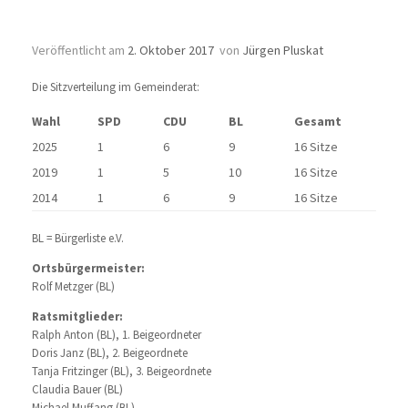
Der Gemeinderat
Veröffentlicht am
2. Oktober 2017
von
Jürgen Pluskat
Die Sitzverteilung im Gemeinderat:
Wahl
SPD
CDU
BL
Gesamt
2025
1
6
9
16 Sitze
2019
1
5
10
16 Sitze
2014
1
6
9
16 Sitze
BL = Bürgerliste e.V.
Ortsbürgermeister:
Rolf Metzger (BL)
Ratsmitglieder:
Ralph Anton (BL), 1. Beigeordneter
Doris Janz (BL), 2. Beigeordnete
Tanja Fritzinger (BL), 3. Beigeordnete
Claudia Bauer (BL)
Michael Muffang (BL)