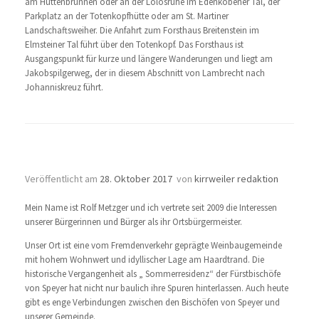
am Hüttenbrunnen oder an der Lolosruhe im Edenkobener Tal, der
Parkplatz an der Totenkopfhütte oder am St. Martiner
Landschaftsweiher. Die Anfahrt zum Forsthaus Breitenstein im
Elmsteiner Tal führt über den Totenkopf. Das Forsthaus ist
Ausgangspunkt für kurze und längere Wanderungen und liegt am
Jakobspilgerweg, der in diesem Abschnitt von Lambrecht nach
Johanniskreuz führt.
Ortsbürgermeister Rolf Metzger
Veröffentlicht am
28. Oktober 2017
von
kirrweiler redaktion
Mein Name ist Rolf Metzger und ich vertrete seit 2009 die Interessen
unserer Bürgerinnen und Bürger als ihr Ortsbürgermeister.
Unser Ort ist eine vom Fremdenverkehr geprägte Weinbaugemeinde
mit hohem Wohnwert und idyllischer Lage am Haardtrand. Die
historische Vergangenheit als „ Sommerresidenz“ der Fürstbischöfe
von Speyer hat nicht nur baulich ihre Spuren hinterlassen. Auch heute
gibt es enge Verbindungen zwischen den Bischöfen von Speyer und
unserer Gemeinde.