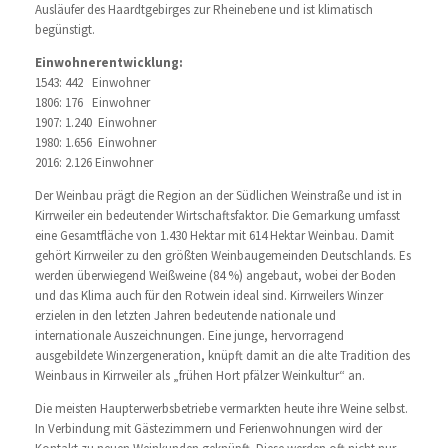
Ausläufer des Haardtgebirges zur Rheinebene und ist klimatisch
begünstigt.
Einwohnerentwicklung:
1543: 442 Einwohner
1806: 176 Einwohner
1907: 1.240 Einwohner
1980: 1.656 Einwohner
2016: 2.126 Einwohner
Der Weinbau prägt die Region an der Südlichen Weinstraße und ist in
Kirrweiler ein bedeutender Wirtschaftsfaktor. Die Gemarkung umfasst
eine Gesamtfläche von 1.430 Hektar mit 614 Hektar Weinbau. Damit
gehört Kirrweiler zu den größten Weinbaugemeinden Deutschlands. Es
werden überwiegend Weißweine (84 %) angebaut, wobei der Boden
und das Klima auch für den Rotwein ideal sind. Kirrweilers Winzer
erzielen in den letzten Jahren bedeutende nationale und
internationale Auszeichnungen. Eine junge, hervorragend
ausgebildete Winzergeneration, knüpft damit an die alte Tradition des
Weinbaus in Kirrweiler als „frühen Hort pfälzer Weinkultur“ an.
Die meisten Haupterwerbsbetriebe vermarkten heute ihre Weine selbst.
In Verbindung mit Gästezimmern und Ferienwohnungen wird der