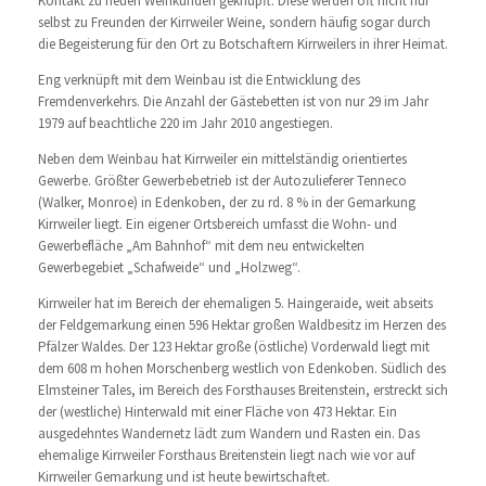
Kontakt zu neuen Weinkunden geknüpft. Diese werden oft nicht nur
selbst zu Freunden der Kirrweiler Weine, sondern häufig sogar durch
die Begeisterung für den Ort zu Botschaftern Kirrweilers in ihrer Heimat.
Eng verknüpft mit dem Weinbau ist die Entwicklung des
Fremdenverkehrs. Die Anzahl der Gästebetten ist von nur 29 im Jahr
1979 auf beachtliche 220 im Jahr 2010 angestiegen.
Neben dem Weinbau hat Kirrweiler ein mittelständig orientiertes
Gewerbe. Größter Gewerbebetrieb ist der Autozulieferer Tenneco
(Walker, Monroe) in Edenkoben, der zu rd. 8 % in der Gemarkung
Kirrweiler liegt. Ein eigener Ortsbereich umfasst die Wohn- und
Gewerbefläche „Am Bahnhof“ mit dem neu entwickelten
Gewerbegebiet „Schafweide“ und „Holzweg“.
Kirrweiler hat im Bereich der ehemaligen 5. Haingeraide, weit abseits
der Feldgemarkung einen 596 Hektar großen Waldbesitz im Herzen des
Pfälzer Waldes. Der 123 Hektar große (östliche) Vorderwald liegt mit
dem 608 m hohen Morschenberg westlich von Edenkoben. Südlich des
Elmsteiner Tales, im Bereich des Forsthauses Breitenstein, erstreckt sich
der (westliche) Hinterwald mit einer Fläche von 473 Hektar. Ein
ausgedehntes Wandernetz lädt zum Wandern und Rasten ein. Das
ehemalige Kirrweiler Forsthaus Breitenstein liegt nach wie vor auf
Kirrweiler Gemarkung und ist heute bewirtschaftet.