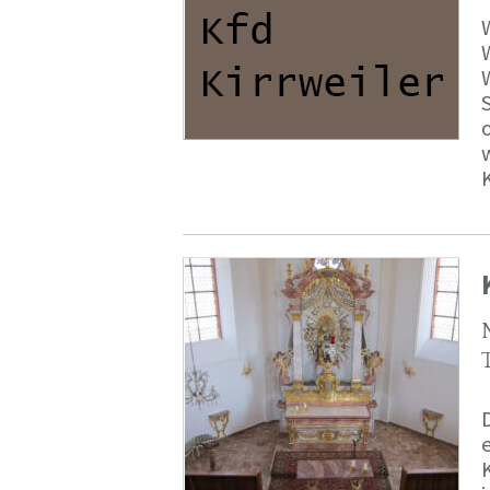
o
e
K