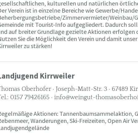
esellschaftlichen, kulturellen und natürlichen örtlich
Der Verein ist in einzelne Bereiche wie Gewerbe/Hande
Beherbergungsbetriebe/Zimmervermieter/Weinbau/Gas
Gemeinde mit Tourist-Info aufgegliedert. Dadurch sol
und auf breiter Grundlage gezielte Aktionen erfolgen 
Nutzen Sie die Möglichkeit den Verein und damit uns
irrweiler zu stärken!
Landjugend Kirrweiler
Thomas Oberhofer · Joseph-Matt-Str. 3 · 67489 Kir
Tel.: 0157 79426165 · info@weingut-thomasoberho
Regelmäßige Aktionen: Tannenbaumsammelaktion, Gl
Rebenmeer, Wanderungen, Ski-Freizeiten, Open Air V
Landjugendgelände