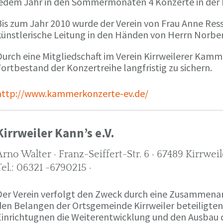
jedem Jahr in den Sommermonaten 4 Konzerte in der 
is zum Jahr 2010 wurde der Verein von Frau Anne Ressie
künstlerische Leitung in den Händen von Herrn Norb
urch eine Mitgliedschaft im Verein Kirrweilerer Kamme
ortbestand der Konzertreihe langfristig zu sichern.
http://www.kammerkonzerte-ev.de/
Kirrweiler Kann’s e.V.
Arno Walter · Franz-Seiffert-Str. 6 · 67489 Kirrweil
Tel.: 06321 -6790215 ·
Der Verein verfolgt den Zweck durch eine Zusammenarb
den Belangen der Ortsgemeinde Kirrweiler beteiligte
Einrichtugnen die Weiterentwicklung und den Ausbau d