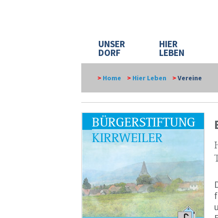
UNSER
HIER
DORF
LEBEN
>
Home
>
Hier Leben
>
Vereine
D
u