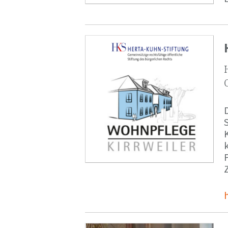
S
K
P
h