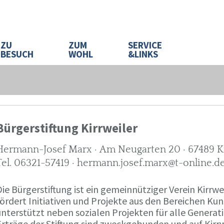
ZU
ZUM
SERVICE
BESUCH
WOHL
&LINKS
Bürgerstiftung Kirrweiler
Hermann-Josef Marx · Am Neugarten 20 · 67489 Ki
Tel. 06321-57419 · hermann.josef.marx@t-online.d
ie Bürgerstiftung ist ein gemeinnütziger Verein Kirrwe
fördert Initiativen und Projekte aus den Bereichen K
nterstützt neben sozialen Projekten für alle Generati
Erträge der Stiftung sind zweckgebunden und auf Kirrw