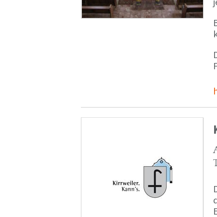
B
D
F