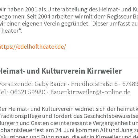
ir haben 2001 als Unterabteilung des Heimat- und Kult
begonnen. Seit 2004 arbeiten wir mit dem Regisseur
wir einen eigenen Verein gegründet. Dieser umfasst au
Theater“.
https://edelhoftheater.de/
Heimat- und Kulturverein Kirrweiler
Vorsitzende: Gaby Bauer · Friedhofstraße 6 · 67489
Tel.: 06321 59980 · Bauer.kirrweiler@t-online.de
Der Heimat- und Kulturverein widmet sich der heimat
raditionspflege und fördert das Geschichtsbewusstsein
Bürgern und Gästen die interessante Vergangenheit u
Johannisfeuerfest am 24. Juni kommen Alt und Jung 
Exkursionen und Führungen, die wir in Kirrweiler und