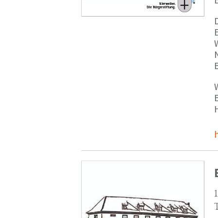
D
N
B