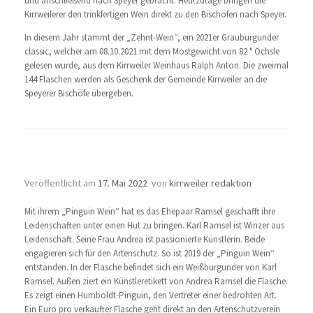
und anschließend nach Speyer gebracht. Heutzutage bringen die
Kirrweilerer den trinkfertigen Wein direkt zu den Bischöfen nach Speyer.
In diesem Jahr stammt der „Zehnt-Wein“, ein 2021er Grauburgunder
classic, welcher am 08.10.2021 mit dem Mostgewicht von 82 ° Öchsle
gelesen wurde, aus dem Kirrweiler Weinhaus Ralph Anton. Die zweimal
144 Flaschen werden als Geschenk der Gemeinde Kirrweiler an die
Speyerer Bischöfe übergeben.
Art Pongo Wein
Veröffentlicht am
17. Mai 2022
von
kirrweiler redaktion
Mit ihrem „Pinguin Wein“ hat es das Ehepaar Ramsel geschafft ihre
Leidenschaften unter einen Hut zu bringen. Karl Ramsel ist Winzer aus
Leidenschaft. Seine Frau Andrea ist passionierte Künstlerin. Beide
engagieren sich für den Artenschutz. So ist 2019 der „Pinguin Wein“
entstanden. In der Flasche befindet sich ein Weißburgunder von Karl
Ramsel. Außen ziert ein Künstleretikett von Andrea Ramsel die Flasche.
Es zeigt einen Humboldt-Pinguin, den Vertreter einer bedrohten Art.
Ein Euro pro verkaufter Flasche geht direkt an den Artenschutzverein