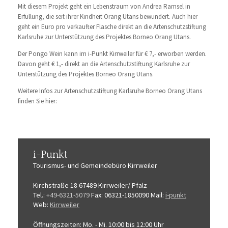
Mit diesem Projekt geht ein Lebenstraum von Andrea Ramsel in
Erfüllung, die seit ihrer Kindheit Orang Utans bewundert. Auch hier
geht ein Euro pro verkaufter Flasche direkt an die Artenschutzstiftung
Karlsruhe zur Unterstützung des Projektes Borneo Orang Utans.
Der Pongo Wein kann im i-Punkt Kirrweiler für € 7,- erworben werden.
Davon geht € 1,- direkt an die Artenschutzstiftung Karlsruhe zur
Unterstützung des Projektes Borneo Orang Utans.
Weitere Infos zur Artenschutzstiftung Karlsruhe Borneo Orang Utans
finden Sie hier:
i-Punkt
Tourismus-
und Gemeindebüro
Kirrweiler
Kirchstraße 18
67489 Kirrweiler/ Pfalz
Tel.:
+49-6321-5079
Fax: 06321-1850090
Mail:
i-punkt
Web:
Kirrweiler
Öffnungszeiten:
Mo. - Mi. 10:00 bis 12:00 Uhr