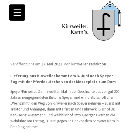
Monatsarchive:
Mai 2022
Bischöfe nehmen Weinzehnt in Empfang
Veröffentlicht am
17. Mai 2022
von
kirrweiler redaktion
Lieferung aus Kirrweiler kommt am 3. Juni nach Speyer –
Zug mit der Pferdekutsche von der Messeplatz zum Dom
Speyer/Kirrweiler. Zum zwölften Mal in der Geschichte des vor gut 200
Jahren neugegründeten Bistums Speyer wird ein fürstbischöflicher
„Weinzehnt“ den Weg von Kirrweiler nach Speyer nehmen – zuerst mit
Traktor und Anhänger, dann mit Pferden und Fuhrwerk. Bischof Dr.
Karl-Heinz Wiesemann und Weihbischof Otto Georgens werden die
Weinfuhre am Freitag, 3. Juni gegen 15 Uhr vor dem Speyerer Dom in
Empfang nehmen.