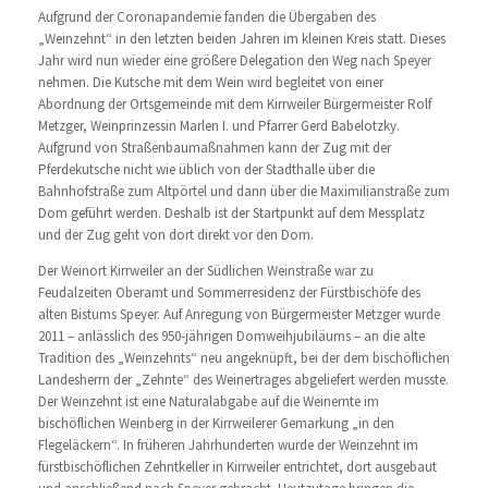
Aufgrund der Coronapandemie fanden die Übergaben des
„Weinzehnt“ in den letzten beiden Jahren im kleinen Kreis statt. Dieses
Jahr wird nun wieder eine größere Delegation den Weg nach Speyer
nehmen. Die Kutsche mit dem Wein wird begleitet von einer
Abordnung der Ortsgemeinde mit dem Kirrweiler Bürgermeister Rolf
Metzger, Weinprinzessin Marlen I. und Pfarrer Gerd Babelotzky.
Aufgrund von Straßenbaumaßnahmen kann der Zug mit der
Pferdekutsche nicht wie üblich von der Stadthalle über die
Bahnhofstraße zum Altpörtel und dann über die Maximilianstraße zum
Dom geführt werden. Deshalb ist der Startpunkt auf dem Messplatz
und der Zug geht von dort direkt vor den Dom.
Der Weinort Kirrweiler an der Südlichen Weinstraße war zu
Feudalzeiten Oberamt und Sommerresidenz der Fürstbischöfe des
alten Bistums Speyer. Auf Anregung von Bürgermeister Metzger wurde
2011 – anlässlich des 950-jährigen Domweihjubiläums – an die alte
Tradition des „Weinzehnts“ neu angeknüpft, bei der dem bischöflichen
Landesherrn der „Zehnte“ des Weinertrages abgeliefert werden musste.
Der Weinzehnt ist eine Naturalabgabe auf die Weinernte im
bischöflichen Weinberg in der Kirrweilerer Gemarkung „in den
Flegeläckern“. In früheren Jahrhunderten wurde der Weinzehnt im
fürstbischöflichen Zehntkeller in Kirrweiler entrichtet, dort ausgebaut