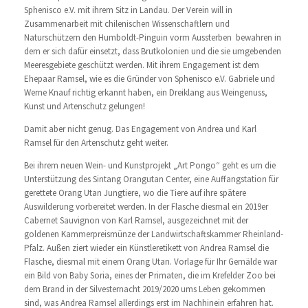
Sphenisco e.V. mit ihrem Sitz in Landau. Der Verein will in
Zusammenarbeit mit chilenischen Wissenschaftlern und
Naturschützern den Humboldt-Pinguin vorm Aussterben bewahren in
dem er sich dafür einsetzt, dass Brutkolonien und die sie umgebenden
Meeresgebiete geschützt werden. Mit ihrem Engagement ist dem
Ehepaar Ramsel, wie es die Gründer von Sphenisco e.V. Gabriele und
Werne Knauf richtig erkannt haben, ein Dreiklang aus Weingenuss,
Kunst und Artenschutz gelungen!
Damit aber nicht genug. Das Engagement von Andrea und Karl
Ramsel für den Artenschutz geht weiter.
Bei ihrem neuen Wein- und Kunstprojekt „Art Pongo“ geht es um die
Unterstützung des Sintang Orangutan Center, eine Auffangstation für
gerettete Orang Utan Jungtiere, wo die Tiere auf ihre spätere
Auswilderung vorbereitet werden. In der Flasche diesmal ein 2019er
Cabernet Sauvignon von Karl Ramsel, ausgezeichnet mit der
goldenen Kammerpreismünze der Landwirtschaftskammer Rheinland-
Pfalz. Außen ziert wieder ein Künstleretikett von Andrea Ramsel die
Flasche, diesmal mit einem Orang Utan. Vorlage für Ihr Gemälde war
ein Bild von Baby Soria, eines der Primaten, die im Krefelder Zoo bei
dem Brand in der Silvesternacht 2019/2020 ums Leben gekommen
sind, was Andrea Ramsel allerdings erst im Nachhinein erfahren hat.