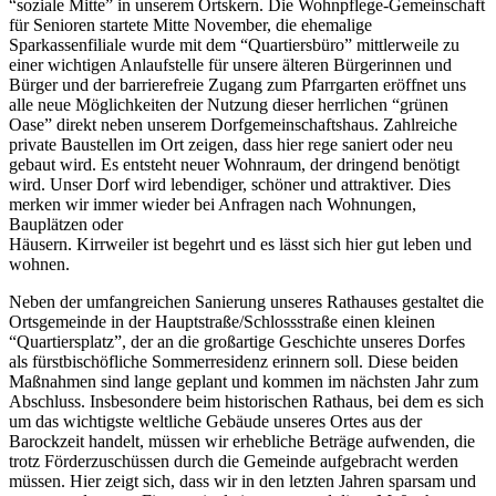
“soziale Mitte” in unserem Ortskern. Die Wohnpflege-Gemeinschaft
für Senioren startete Mitte November, die ehemalige
Sparkassenfiliale wurde mit dem “Quartiersbüro” mittlerweile zu
einer wichtigen Anlaufstelle für unsere älteren Bürgerinnen und
Bürger und der barrierefreie Zugang zum Pfarrgarten eröffnet uns
alle neue Möglichkeiten der Nutzung dieser herrlichen “grünen
Oase” direkt neben unserem Dorfgemeinschaftshaus. Zahlreiche
private Baustellen im Ort zeigen, dass hier rege saniert oder neu
gebaut wird. Es entsteht neuer Wohnraum, der dringend benötigt
wird. Unser Dorf wird lebendiger, schöner und attraktiver. Dies
merken wir immer wieder bei Anfragen nach Wohnungen,
Bauplätzen oder
Häusern. Kirrweiler ist begehrt und es lässt sich hier gut leben und
wohnen.
Neben der umfangreichen Sanierung unseres Rathauses gestaltet die
Ortsgemeinde in der Hauptstraße/Schlossstraße einen kleinen
“Quartiersplatz”, der an die großartige Geschichte unseres Dorfes
als fürstbischöfliche Sommerresidenz erinnern soll. Diese beiden
Maßnahmen sind lange geplant und kommen im nächsten Jahr zum
Abschluss. Insbesondere beim historischen Rathaus, bei dem es sich
um das wichtigste weltliche Gebäude unseres Ortes aus der
Barockzeit handelt, müssen wir erhebliche Beträge aufwenden, die
trotz Förderzuschüssen durch die Gemeinde aufgebracht werden
müssen. Hier zeigt sich, dass wir in den letzten Jahren sparsam und