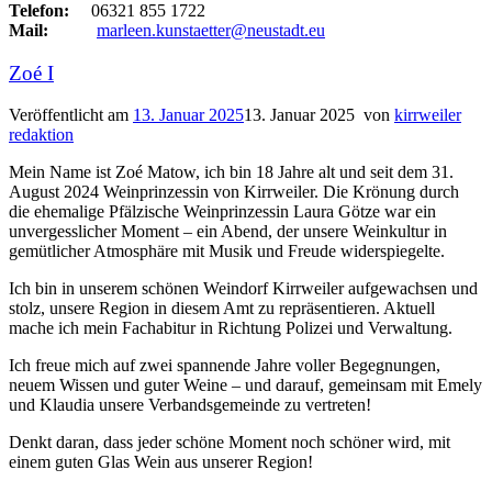
Telefon:
06321 855 1722
Mail:
marleen.kunstaetter@neustadt.eu
Zoé I
Veröffentlicht am
13. Januar 2025
13. Januar 2025
von
kirrweiler
redaktion
Mein Name ist Zoé Matow, ich bin 18 Jahre alt und seit dem 31.
August 2024 Weinprinzessin von Kirrweiler. Die Krönung durch
die ehemalige Pfälzische Weinprinzessin Laura Götze war ein
unvergesslicher Moment – ein Abend, der unsere Weinkultur in
gemütlicher Atmosphäre mit Musik und Freude widerspiegelte.
Ich bin in unserem schönen Weindorf Kirrweiler aufgewachsen und
stolz, unsere Region in diesem Amt zu repräsentieren. Aktuell
mache ich mein Fachabitur in Richtung Polizei und Verwaltung.
Ich freue mich auf zwei spannende Jahre voller Begegnungen,
neuem Wissen und guter Weine – und darauf, gemeinsam mit Emely
und Klaudia unsere Verbandsgemeinde zu vertreten!
Denkt daran, dass jeder schöne Moment noch schöner wird, mit
einem guten Glas Wein aus unserer Region!