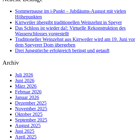
Sommerpause im i-Punkt – Jubiläums-August mit vielen
Höhepunkten
Kirrweiler übergibt traditionellen Weinzehnt in Speyer
Das Schloss ist wieder da!: Virtuelle Rekonstruktion des
Wasserschlosses vorgestellt
Traditioneller Weinzehnt aus Kirrweiler wird am 19. Juni vor
dem Speyerer Dom übergeben
Drei Jungstörche erfolgreich beringt und getauft
Archiv
Juli 2026
Juni 2026
März 2026
Februar 2026
Januar 2026
Dezember 2025
November 2025
Oktober 2025
September 2025
August 2025
Juni 2025
April 2025