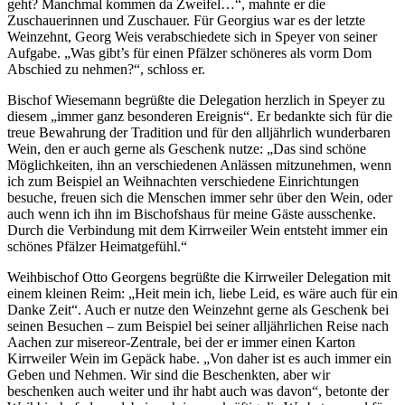
geht? Manchmal kommen da Zweifel…“, mahnte er die
Zuschauerinnen und Zuschauer. Für Georgius war es der letzte
Weinzehnt, Georg Weis verabschiedete sich in Speyer von seiner
Aufgabe. „Was gibt’s für einen Pfälzer schöneres als vorm Dom
Abschied zu nehmen?“, schloss er.
Bischof Wiesemann begrüßte die Delegation herzlich in Speyer zu
diesem „immer ganz besonderen Ereignis“. Er bedankte sich für die
treue Bewahrung der Tradition und für den alljährlich wunderbaren
Wein, den er auch gerne als Geschenk nutze: „Das sind schöne
Möglichkeiten, ihn an verschiedenen Anlässen mitzunehmen, wenn
ich zum Beispiel an Weihnachten verschiedene Einrichtungen
besuche, freuen sich die Menschen immer sehr über den Wein, oder
auch wenn ich ihn im Bischofshaus für meine Gäste ausschenke.
Durch die Verbindung mit dem Kirrweiler Wein entsteht immer ein
schönes Pfälzer Heimatgefühl.“
Weihbischof Otto Georgens begrüßte die Kirrweiler Delegation mit
einem kleinen Reim: „Heit mein ich, liebe Leid, es wäre auch für ein
Danke Zeit“. Auch er nutze den Weinzehnt gerne als Geschenk bei
seinen Besuchen – zum Beispiel bei seiner alljährlichen Reise nach
Aachen zur misereor-Zentrale, bei der er immer einen Karton
Kirrweiler Wein im Gepäck habe. „Von daher ist es auch immer ein
Geben und Nehmen. Wir sind die Beschenkten, aber wir
beschenken auch weiter und ihr habt auch was davon“, betonte der