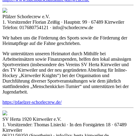
Pfälzer Schorlecrew e.V.
1. Vorsitzender Florian Zeißig · Hauptstr. 99 · 67489 Kirrweiler
Telefon: 017680754121 · info@schorlecrew.de
Wir haben uns die Förderung des Sports sowie die Förderung der
Heimatpflege auf die Fahne geschrieben.
Wir unterstützen unseren Heimatort durch Mithilfe bei
Arbeitseinsätzen sowie Finanzspenden, helfen den lokal ansässigen
Sportvereinen (insbesondere des Vereins SV Herta Kirrweiler und
des TV Kirrweiler und der neu gegründeten Abteilung für Inline-
Hockey „Kirrweiler Knights“) bei der Organisation und
Durchführung diverser Sportveranstaltungen wie dem jährlich
stattfindenden „Menschenkicker-Turnier“ und unterstützen bei der
Jugendarbeit.
https://pfaelzer-schorlecrew.de/
SV Herta 1920 Kirrweiler e.V.
1. Vorsitzender: Thomas Lisiecki · In den Forstgärten 18 · 67489
Kirrweiler
06321/59350 (Sportheim) · info@sv-herta-kirrweiler.de