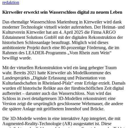
redaktion
Kirrweiler erweckt sein Wasserschloss digital zu neuem Leben
Das ehemalige Wasserschloss Marienburg in Kirrweiler wird dank
moderner Technologie virtuell wieder auferstehen. Der Heimat- und
Kulturverein Kirrweiler hat am 4. April 2025 die Firma ARGO
Edutainment Solutions GmbH mit der digitalen Rekonstruktion der
historischen Schlossanlage beauftragt. Möglich wird dieses
ambitionierte Projekt durch eine 80-prozentige Förderung, die im
Rahmen des LEADER-Programms „Vom Rhein zum Wein“
bewilligt wurde.
Mit der virtuellen Rekonstruktion wird ein lang gehegter Traum
wahr. Bereits 2021 hatte Kirrweiler als Modellkommune des
Landesprojekts „Digitale Erfassung und Präsentation von
Kulturlandschaften in Rheinland-Pfalz“ erste Erfolge erzielt. Damals
wurden elf historische Relikte aus der fürstbischöflichen Zeit digital
aufbereitet – darunter auch das Wasserschloss. Nun wird das
Schloss in zwei detailgetreuen 3D-Modellen rekonstruiert: eine
Version zeigt die ursprünglich geschlossene Wehrmauer, die andere
die spätere Anlage mit geöffnetem Innenhof und Brücke.
Die 3D-Modelle werden in eine interaktive App integriert, die mit
Augmented-Reality-Technologie (AR) ausgestattet ist. Diese