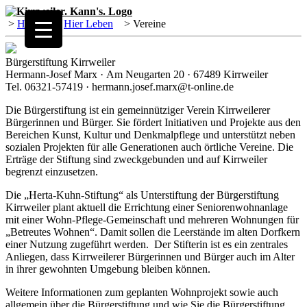
>
Home
>
Hier Leben
>
Vereine
Bürgerstiftung Kirrweiler
Hermann-Josef Marx · Am Neugarten 20 · 67489 Kirrweiler
Tel. 06321-57419 · hermann.josef.marx@t-online.de
Die Bürgerstiftung ist ein gemeinnütziger Verein Kirrweilerer
Bürgerinnen und Bürger. Sie fördert Initiativen und Projekte aus den
Bereichen Kunst, Kultur und Denkmalpflege und unterstützt neben
sozialen Projekten für alle Generationen auch örtliche Vereine. Die
Erträge der Stiftung sind zweckgebunden und auf Kirrweiler
begrenzt einzusetzen.
Die „Herta-Kuhn-Stiftung“ als Unterstiftung der Bürgerstiftung
Kirrweiler plant aktuell die Errichtung einer Seniorenwohnanlage
mit einer Wohn-Pflege-Gemeinschaft und mehreren Wohnungen für
„Betreutes Wohnen“. Damit sollen die Leerstände im alten Dorfkern
einer Nutzung zugeführt werden. Der Stifterin ist es ein zentrales
Anliegen, dass Kirrweilerer Bürgerinnen und Bürger auch im Alter
in ihrer gewohnten Umgebung bleiben können.
Weitere Informationen zum geplanten Wohnprojekt sowie auch
allgemein über die Bürgerstiftung und wie Sie die Bürgerstiftung