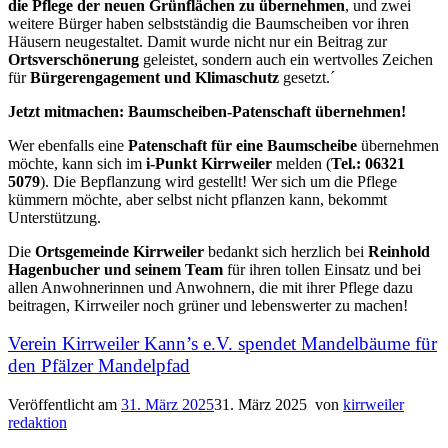
die Pflege der neuen Grünflächen zu übernehmen
, und zwei
weitere Bürger haben selbstständig die Baumscheiben vor ihren
Häusern neugestaltet. Damit wurde nicht nur ein Beitrag zur
Ortsverschönerung
geleistet, sondern auch ein wertvolles Zeichen
für
Bürgerengagement und Klimaschutz
gesetzt.´
Jetzt mitmachen: Baumscheiben-Patenschaft übernehmen!
Wer ebenfalls eine
Patenschaft für eine Baumscheibe
übernehmen
möchte, kann sich im
i-Punkt Kirrweiler
melden (
Tel.: 06321
5079
). Die Bepflanzung wird gestellt! Wer sich um die Pflege
kümmern möchte, aber selbst nicht pflanzen kann, bekommt
Unterstützung.
Die
Ortsgemeinde Kirrweiler
bedankt sich herzlich bei
Reinhold
Hagenbucher und seinem Team
für ihren tollen Einsatz und bei
allen Anwohnerinnen und Anwohnern, die mit ihrer Pflege dazu
beitragen, Kirrweiler noch grüner und lebenswerter zu machen!
Verein Kirrweiler Kann’s e.V. spendet Mandelbäume für
den Pfälzer Mandelpfad
Veröffentlicht am
31. März 2025
31. März 2025
von
kirrweiler
redaktion