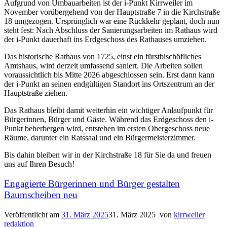
Aufgrund von Umbauarbeiten ist der i-Punkt Kirrweiler im
November vorübergehend von der Hauptstraße 7 in die Kirchstraße
18 umgezogen. Ursprünglich war eine Rückkehr geplant, doch nun
steht fest: Nach Abschluss der Sanierungsarbeiten im Rathaus wird
der i-Punkt dauerhaft ins Erdgeschoss des Rathauses umziehen.
Das historische Rathaus von 1725, einst ein fürstbischöfliches
Amtshaus, wird derzeit umfassend saniert. Die Arbeiten sollen
voraussichtlich bis Mitte 2026 abgeschlossen sein. Erst dann kann
der i-Punkt an seinen endgültigen Standort ins Ortszentrum an der
Hauptstraße ziehen.
Das Rathaus bleibt damit weiterhin ein wichtiger Anlaufpunkt für
Bürgerinnen, Bürger und Gäste. Während das Erdgeschoss den i-
Punkt beherbergen wird, entstehen im ersten Obergeschoss neue
Räume, darunter ein Ratssaal und ein Bürgermeisterzimmer.
Bis dahin bleiben wir in der Kirchstraße 18 für Sie da und freuen
uns auf Ihren Besuch!
Engagierte Bürgerinnen und Bürger gestalten
Baumscheiben neu
Veröffentlicht am
31. März 2025
31. März 2025
von
kirrweiler
redaktion