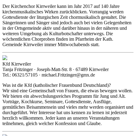
Der Kirchenchor Kirrweiler kann im Jahr 2017 auf 140 Jahre
kirchenmusikalisches Wirken zurückblicken. Vorrangig werden
Gottesdienste der liturgischen Zeit chormusikalisch gestaltet. Die
Sängerinnen und Sänger sind jedoch auch bei vielen Gelegenheiten
in der Ortsgemeinde aktiv und darüber hinaus in der näheren und
weiteren Umgebung als Kulturbotschafter unterwegs. Die
wöchentlichen Chorproben finden im Pfarrheim der Kath.
Gemeinde Kirrweiler immer Mittwochabends statt.
Kfd Kirrweiler
Tanja Fritzinger · Joseph-Matt-Str. 8 · 67489 Kirrweiler
Tel.: 06321/57105 · michael.Fritzinger@gmx.de
Was ist die Kfd (katholischer Frauenbund Deutschland)?
Wir sind eine Gemeinschaft von Frauen, die etwas bewegen wollen.
Wir bieten ein abwechslungsreiches Programm für Jung und Alt.
Vorträge, Kochkurse, Seminare, Gottesdienste, Ausflüge,
gemütliches Beisammensein und vieles mehr werden organisiert und
durchgeführt. Wer Interesse hat uns kennen zu lernen ist jederzeit
herzlich willkommen. Jeder kann an unseren Veranstaltungen
teilnehmen, gleich welcher Konfession und Glaube.