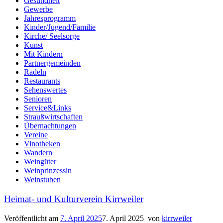
Gesundheit
Gewerbe
Jahresprogramm
Kinder/Jugend/Familie
Kirche/ Seelsorge
Kunst
Mit Kindern
Partnergemeinden
Radeln
Restaurants
Sehenswertes
Senioren
Service&Links
Straußwirtschaften
Übernachtungen
Vereine
Vinotheken
Wandern
Weingüter
Weinprinzessin
Weinstuben
Heimat- und Kulturverein Kirrweiler
Veröffentlicht am
7. April 2025
7. April 2025
von
kirrweiler