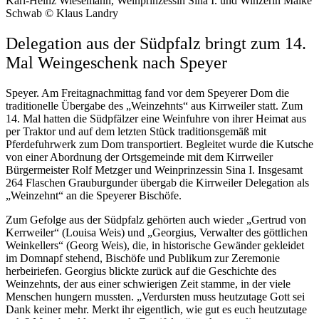
Karl-Heinz Wiesemann, Weinprinzessin Sina I. und Winzerin Maike
Schwab © Klaus Landry
Delegation aus der Südpfalz bringt zum 14.
Mal Weingeschenk nach Speyer
Speyer. Am Freitagnachmittag fand vor dem Speyerer Dom die
traditionelle Übergabe des „Weinzehnts“ aus Kirrweiler statt. Zum
14. Mal hatten die Südpfälzer eine Weinfuhre von ihrer Heimat aus
per Traktor und auf dem letzten Stück traditionsgemäß mit
Pferdefuhrwerk zum Dom transportiert. Begleitet wurde die Kutsche
von einer Abordnung der Ortsgemeinde mit dem Kirrweiler
Bürgermeister Rolf Metzger und Weinprinzessin Sina I. Insgesamt
264 Flaschen Grauburgunder übergab die Kirrweiler Delegation als
„Weinzehnt“ an die Speyerer Bischöfe.
Zum Gefolge aus der Südpfalz gehörten auch wieder „Gertrud von
Kerrweiler“ (Louisa Weis) und „Georgius, Verwalter des göttlichen
Weinkellers“ (Georg Weis), die, in historische Gewänder gekleidet
im Domnapf stehend, Bischöfe und Publikum zur Zeremonie
herbeiriefen. Georgius blickte zurück auf die Geschichte des
Weinzehnts, der aus einer schwierigen Zeit stamme, in der viele
Menschen hungern mussten. „Verdursten muss heutzutage Gott sei
Dank keiner mehr. Merkt ihr eigentlich, wie gut es euch heutzutage