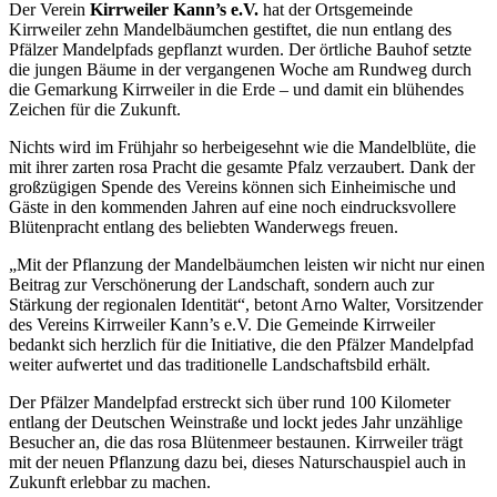
Der Verein
Kirrweiler Kann’s e.V.
hat der Ortsgemeinde
Kirrweiler zehn Mandelbäumchen gestiftet, die nun entlang des
Pfälzer Mandelpfads gepflanzt wurden. Der örtliche Bauhof setzte
die jungen Bäume in der vergangenen Woche am Rundweg durch
die Gemarkung Kirrweiler in die Erde – und damit ein blühendes
Zeichen für die Zukunft.
Nichts wird im Frühjahr so herbeigesehnt wie die Mandelblüte, die
mit ihrer zarten rosa Pracht die gesamte Pfalz verzaubert. Dank der
großzügigen Spende des Vereins können sich Einheimische und
Gäste in den kommenden Jahren auf eine noch eindrucksvollere
Blütenpracht entlang des beliebten Wanderwegs freuen.
„Mit der Pflanzung der Mandelbäumchen leisten wir nicht nur einen
Beitrag zur Verschönerung der Landschaft, sondern auch zur
Stärkung der regionalen Identität“, betont Arno Walter, Vorsitzender
des Vereins Kirrweiler Kann’s e.V. Die Gemeinde Kirrweiler
bedankt sich herzlich für die Initiative, die den Pfälzer Mandelpfad
weiter aufwertet und das traditionelle Landschaftsbild erhält.
Der Pfälzer Mandelpfad erstreckt sich über rund 100 Kilometer
entlang der Deutschen Weinstraße und lockt jedes Jahr unzählige
Besucher an, die das rosa Blütenmeer bestaunen. Kirrweiler trägt
mit der neuen Pflanzung dazu bei, dieses Naturschauspiel auch in
Zukunft erlebbar zu machen.