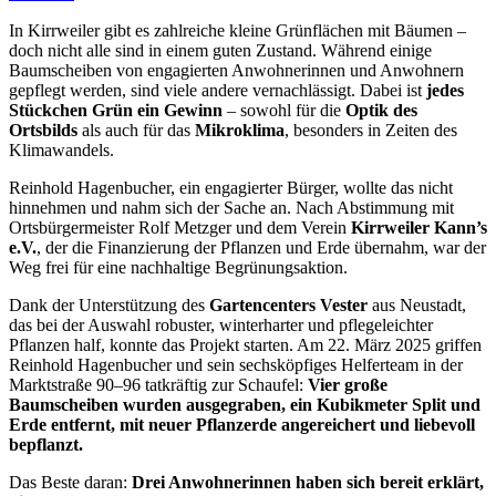
In Kirrweiler gibt es zahlreiche kleine Grünflächen mit Bäumen –
doch nicht alle sind in einem guten Zustand. Während einige
Baumscheiben von engagierten Anwohnerinnen und Anwohnern
gepflegt werden, sind viele andere vernachlässigt. Dabei ist
jedes
Stückchen Grün ein Gewinn
– sowohl für die
Optik des
Ortsbilds
als auch für das
Mikroklima
, besonders in Zeiten des
Klimawandels.
Reinhold Hagenbucher, ein engagierter Bürger, wollte das nicht
hinnehmen und nahm sich der Sache an. Nach Abstimmung mit
Ortsbürgermeister Rolf Metzger und dem Verein
Kirrweiler Kann’s
e.V.
, der die Finanzierung der Pflanzen und Erde übernahm, war der
Weg frei für eine nachhaltige Begrünungsaktion.
Dank der Unterstützung des
Gartencenters Vester
aus Neustadt,
das bei der Auswahl robuster, winterharter und pflegeleichter
Pflanzen half, konnte das Projekt starten. Am 22. März 2025 griffen
Reinhold Hagenbucher und sein sechsköpfiges Helferteam in der
Marktstraße 90–96 tatkräftig zur Schaufel:
Vier große
Baumscheiben wurden ausgegraben, ein Kubikmeter Split und
Erde entfernt, mit neuer Pflanzerde angereichert und liebevoll
bepflanzt.
Das Beste daran:
Drei Anwohnerinnen haben sich bereit erklärt,