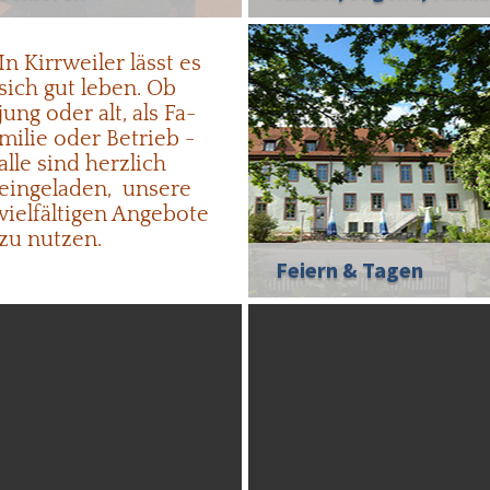
In Kirr­weiler lässt es
sich gut le­ben. Ob
jung oder alt, als Fa­
mi­lie oder Be­trieb -
alle sind herz­lich
ein­ge­la­den, un­sere
viel­fäl­ti­gen An­ge­bo­te
zu nut­zen.
Feiern & Tagen