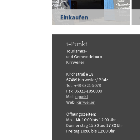
Einkaufen
i-Punkt
Tourismus-
und Gemeindebüro
Kirrweiler
Kirchstraße 18
67489 Kirrweiler/ Pfalz
Tel.:
+49-6321-5079
Fax: 06321-1850090
Mail:
i-punkt
Web:
Kirrweiler
Öffnungszeiten:
Mo. - Mi. 10:00 bis 12:00 Uhr
Donnerstag 15:30 bis 17:30 Uhr
Freitag 10:00 bis 12:00 Uhr