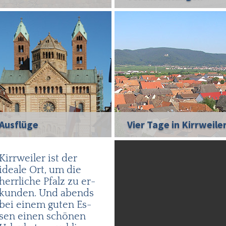
Ausflüge
Vier Tage in Kirrweile
Kirr­weiler ist der
idea­le Ort, um die
herr­li­che Pfalz zu er­
kun­den. Und abends
bei ei­nem gu­ten Es­
sen einen schö­nen