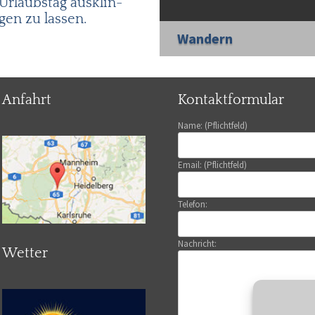
Ur­laubs­tag aus­klin­
gen zu las­sen.
Wandern
Anfahrt
Kontaktformular
Name: (Pflichtfeld)
Email: (Pflichtfeld)
Telefon:
Nachricht:
Wetter