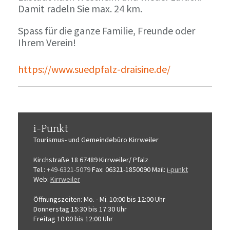
Damit radeln Sie max. 24 km.
Spass für die ganze Familie, Freunde oder
Ihrem Verein!
https://www.suedpfalz-draisine.de/
i-Punkt
Tourismus-
und Gemeindebüro
Kirrweiler
Kirchstraße 18
67489 Kirrweiler/ Pfalz
Tel.:
+49-6321-5079
Fax: 06321-1850090
Mail:
i-punkt
Web:
Kirrweiler
Öffnungszeiten:
Mo. - Mi. 10:00 bis 12:00 Uhr
Donnerstag 15:30 bis 17:30 Uhr
Freitag 10:00 bis 12:00 Uhr