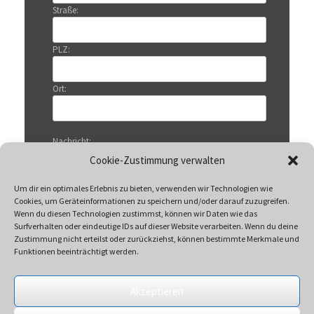
Straße:
PLZ:
Ort:
Nachricht:
Cookie-Zustimmung verwalten
Um dir ein optimales Erlebnis zu bieten, verwenden wir Technologien wie
Cookies, um Geräteinformationen zu speichern und/oder darauf zuzugreifen.
Wenn du diesen Technologien zustimmst, können wir Daten wie das
Surfverhalten oder eindeutige IDs auf dieser Website verarbeiten. Wenn du deine
Zustimmung nicht erteilst oder zurückziehst, können bestimmte Merkmale und
Funktionen beeinträchtigt werden.
Akzeptieren
Mit Klicken auf „Senden“ akzeptieren Sie unsere