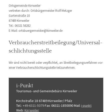
Ortsgemeinde Kirrweiler
vertreten durch: Ortsbürgermeister Rolf Metzger
Gartenstraße 10
67489 Kirrweiler
Tel.: 06321 58282
E-Mail: ortsbuergermeister@kirrweiler.de
Verbraucher­streit­beilegung/Universal­
schlichtungs­stelle
Wir sind nicht bereit oder verpflichtet, an Streitbeilegungsverfahren vor
einer Verbraucherschlichtungsstelle teilzunehmen.
i-Punkt
Tourismus-
und Gemeindebüro
Kirrweiler
Kirchstraße 18
67489 Kirrweiler/ Pfalz
Tel.:
+49-6321-5079
Fax: 06321-1850090
Mail:
i-punkt
Web:
Kirrweiler