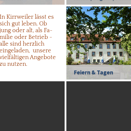
In Kirr­weiler lässt es
sich gut le­ben. Ob
jung oder alt, als Fa­
mi­lie oder Be­trieb -
alle sind herz­lich
ein­ge­la­den, un­sere
viel­fäl­ti­gen An­ge­bo­te
zu nut­zen.
Feiern & Tagen