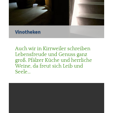
Vinotheken
Auch wir in Kirrweiler schreiben
Lebensfreude und Genuss ganz
groß. Pfälzer Küche und herrliche
Weine, da freut sich Leib und
Seele...