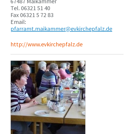
67487 Maikammer
Tel. 06321 51 40
Fax 06321 5 72 83
Email:
pfarramt.maikammer@evkirchepfalz.de
http://www.evkirchepfalz.de