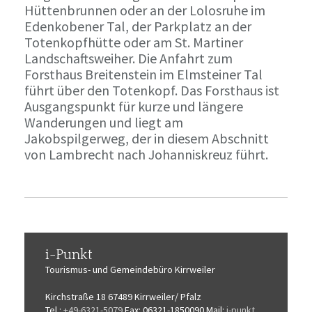
Hüttenbrunnen oder an der Lolosruhe im
Edenkobener Tal, der Parkplatz an der
Totenkopfhütte oder am St. Martiner
Landschaftsweiher. Die Anfahrt zum
Forsthaus Breitenstein im Elmsteiner Tal
führt über den Totenkopf. Das Forsthaus ist
Ausgangspunkt für kurze und längere
Wanderungen und liegt am
Jakobspilgerweg, der in diesem Abschnitt
von Lambrecht nach Johanniskreuz führt.
i-Punkt
Tourismus-
und Gemeindebüro
Kirrweiler
Kirchstraße 18
67489 Kirrweiler/ Pfalz
Tel.:
+49-6321-5079
Fax: 06321-1850090
Mail:
i-punkt