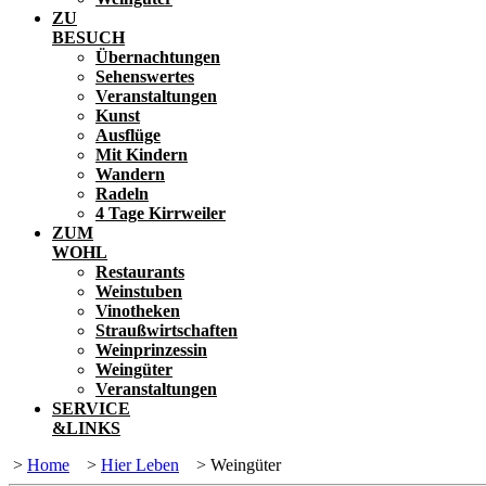
ZU
BESUCH
Übernachtungen
Sehenswertes
Veranstaltungen
Kunst
Ausflüge
Mit Kindern
Wandern
Radeln
4 Tage Kirrweiler
ZUM
WOHL
Restaurants
Weinstuben
Vinotheken
Straußwirtschaften
Weinprinzessin
Weingüter
Veranstaltungen
SERVICE
&LINKS
>
Home
>
Hier Leben
>
Weingüter