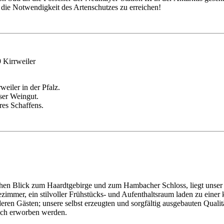
die Notwendigkeit des Artenschutzes zu erreichen!
 Kirrweiler
eiler in der Pfalz.
ser Weingut.
eres Schaffens.
ichen Blick zum Haardtgebirge und zum Hambacher Schloss, liegt unse
tezimmer, ein stilvoller Frühstücks- und Aufenthaltsraum laden zu ei
eren Gästen; unsere selbst erzeugten und sorgfältig ausgebauten Qua
lich erworben werden.