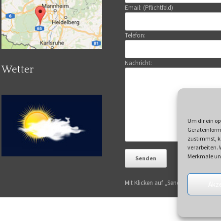
Email: (Pflichtfeld)
Telefon:
Nachricht:
Wetter
Um dir ein op
Geräteinform
zustimmst, kö
verarbeiten.
Merkmale und
Mit Klicken auf „Senden“ akzeptiere
Akz