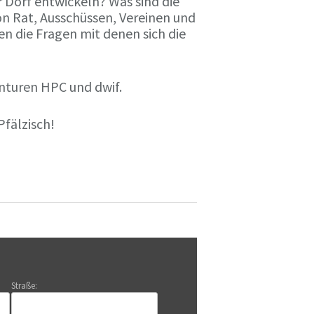
r Dorf entwickeln? Was sind die
n Rat, Ausschüssen, Vereinen und
n die Fragen mit denen sich die
nturen HPC und dwif.
Pfälzisch!
Straße: