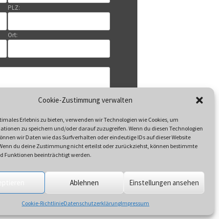
PLZ:
Ort:
Cookie-Zustimmung verwalten
timales Erlebnis zu bieten, verwenden wir Technologien wie Cookies, um
ationen zu speichern und/oder darauf zuzugreifen. Wenn du diesen Technologien
nnen wir Daten wie das Surfverhalten oder eindeutige IDs auf dieser Website
 Wenn du deine Zustimmung nicht erteilst oder zurückziehst, können bestimmte
 Funktionen beeinträchtigt werden.
Datenschutzerklärung
n Sie unsere
eptieren
Ablehnen
Einstellungen ansehen
Cookie-Richtlinie
Datenschutzerklärung
Impressum