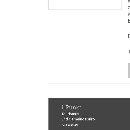
W
T
i-Punkt
Tourismus-
und Gemeindebüro
Kirrweiler