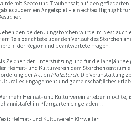
wurde mit Secco und Traubensaft auf den gefiederten
gab es zudem ein Angelspiel – ein echtes Highlight fü
Besucher.
Neben den beiden Jungstörchen wurde im Nest auch ei
Herr Reis berichtete über den Verlauf des Storchenjah
Tiere in der Region und beantwortete Fragen.
Als Zeichen der Unterstützung und für die langjährig
der Heimat- und Kulturverein dem Storchenzentrum ei
Förderung der Aktion
Pfalzstorch
. Die Veranstaltung z
kulturelles Engagement und gemeinschaftliches Erle
Wer mehr Heimat- und Kulturverein erleben möchte, is
Johannistafel im Pfarrgarten eingeladen…
ext: Heimat- und Kulturverein Kirrweiler