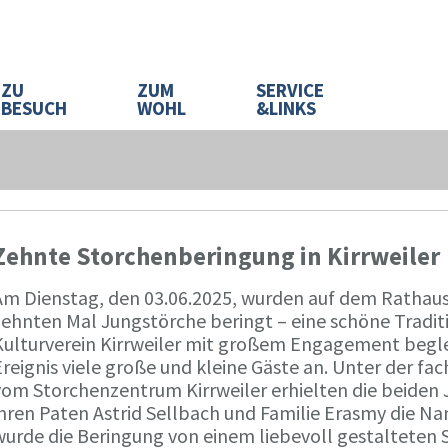
ZU
ZUM
SERVICE
BESUCH
WOHL
&LINKS
Zehnte Storchenberingung in Kirrweiler
Am Dienstag, den 03.06.2025, wurden auf dem Rathausd
zehnten Mal Jungstörche beringt – eine schöne Traditi
Kulturverein Kirrweiler mit großem Engagement beglei
reignis viele große und kleine Gäste an. Unter der fa
vom Storchenzentrum Kirrweiler erhielten die beiden 
ihren Paten Astrid Sellbach und Familie Erasmy die 
wurde die Beringung von einem liebevoll gestalteten 