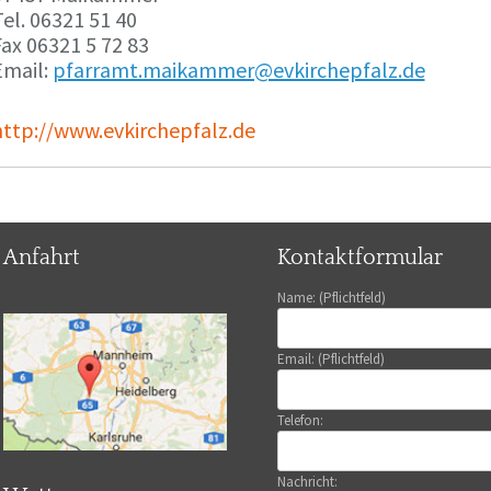
el. 06321 51 40
ax 06321 5 72 83
Email:
pfarramt.maikammer@evkirchepfalz.de
http://www.evkirchepfalz.de
Anfahrt
Kontaktformular
Name: (Pflichtfeld)
Email: (Pflichtfeld)
Telefon:
Nachricht: