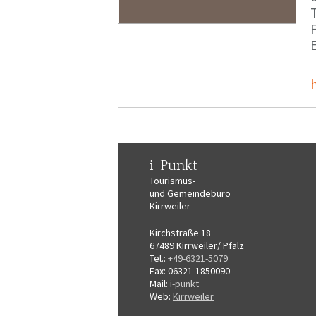
T
F
i-Punkt
Tourismus-
und Gemeindebüro
Kirrweiler
Kirchstraße 18
67489 Kirrweiler/ Pfalz
Tel.:
+49-6321-5079
Fax: 06321-1850090
Mail:
i-punkt
Web:
Kirrweiler