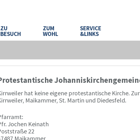
ZU
ZUM
SERVICE
BESUCH
WOHL
&LINKS
Protestantische Johanniskirchengemei
Kirrweiler hat keine eigene protestantische Kirche. Z
irrweiler, Maikammer, St. Martin und Diedesfeld.
Pfarramt:
Pfr. Jochen Keinath
Poststraße 22
67487 Maikammer