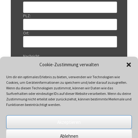
PLZ:
Ort:
Nachricht:
Cookie-Zustimmung verwalten
Um dir ein optimales Erlebnis zu bieten, verwenden wir Technologien wie
Cookies, um Geräteinformationen zu speichern und/oder darauf zuzugreifen.
Wenn du diesen Technologien zustimmst, können wir Daten wie das
Surfverhalten oder eindeutige IDs auf dieser Website verarbeiten. Wenn du deine
Zustimmung nicht erteilst oder zurückziehst, können bestimmte Merkmale und
Funktionen beeinträchtigt werden.
Akzeptieren
Mit Klicken auf „Senden“ akzeptieren Sie unsere
Ablehnen
Datenschutzerklärung