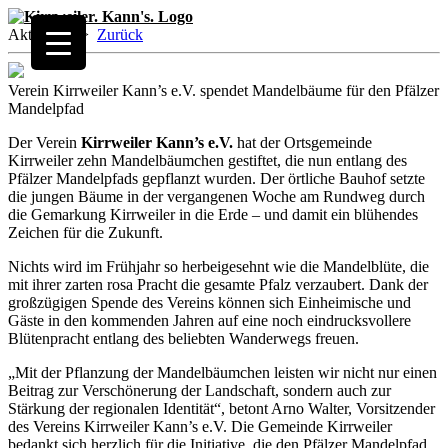
Aktuelles
>
Zurück
Verein Kirrweiler Kann’s e.V. spendet Mandelbäume für den Pfälzer
Mandelpfad
Der Verein
Kirrweiler Kann’s e.V.
hat der Ortsgemeinde
Kirrweiler zehn Mandelbäumchen gestiftet, die nun entlang des
Pfälzer Mandelpfads gepflanzt wurden. Der örtliche Bauhof setzte
die jungen Bäume in der vergangenen Woche am Rundweg durch
die Gemarkung Kirrweiler in die Erde – und damit ein blühendes
Zeichen für die Zukunft.
Nichts wird im Frühjahr so herbeigesehnt wie die Mandelblüte, die
mit ihrer zarten rosa Pracht die gesamte Pfalz verzaubert. Dank der
großzügigen Spende des Vereins können sich Einheimische und
Gäste in den kommenden Jahren auf eine noch eindrucksvollere
Blütenpracht entlang des beliebten Wanderwegs freuen.
„Mit der Pflanzung der Mandelbäumchen leisten wir nicht nur einen
Beitrag zur Verschönerung der Landschaft, sondern auch zur
Stärkung der regionalen Identität“, betont Arno Walter, Vorsitzender
des Vereins Kirrweiler Kann’s e.V. Die Gemeinde Kirrweiler
bedankt sich herzlich für die Initiative, die den Pfälzer Mandelpfad