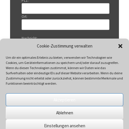
PLZ:
Ort:
Nachricht:
Cookie-Zustimmung verwalten
Um dir ein optimales Erlebnis zu bieten, verwenden wir Technologien wie
Cookies, um Geräteinformationen zu speichern und/oder darauf zuzugreifen.
Wenn du diesen Technologien zustimmst, können wir Daten wie das
Surfverhalten oder eindeutige IDs auf dieser Website verarbeiten. Wenn du deine
Zustimmung nicht erteilst oder zurückziehst, können bestimmte Merkmale und
Funktionen beeinträchtigt werden.
Akzeptieren
Mit Klicken auf „Senden“ akzeptieren Sie unsere
Ablehnen
Datenschutzerklärung
Einstellungen ansehen