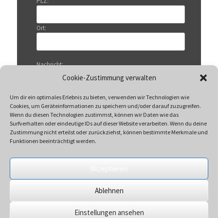
PLZ:
Ort:
Nachricht:
Cookie-Zustimmung verwalten
Um dir ein optimales Erlebnis zu bieten, verwenden wir Technologien wie
Cookies, um Geräteinformationen zu speichern und/oder darauf zuzugreifen.
Wenn du diesen Technologien zustimmst, können wir Daten wie das
Surfverhalten oder eindeutige IDs auf dieser Website verarbeiten. Wenn du deine
Zustimmung nicht erteilst oder zurückziehst, können bestimmte Merkmale und
Funktionen beeinträchtigt werden.
Akzeptieren
Mit Klicken auf „Senden“ akzeptieren Sie unsere
Ablehnen
Datenschutzerklärung
Einstellungen ansehen