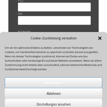
PLZ:
Ort:
Nachricht:
Cookie-Zustimmung verwalten
Um dir ein optimales Erlebnis zu bieten, verwenden wir Technologien wie
Cookies, um Geräteinformationen zu speichern und/oder darauf zuzugreifen.
Wenn du diesen Technologien zustimmst, können wir Daten wie das
Surfverhalten oder eindeutige IDs auf dieser Website verarbeiten. Wenn du deine
Zustimmung nicht erteilst oder zurückziehst, können bestimmte Merkmale und
Funktionen beeinträchtigt werden.
Akzeptieren
Mit Klicken auf „Senden“ akzeptieren Sie unsere
Ablehnen
Datenschutzerklärung
Einstellungen ansehen