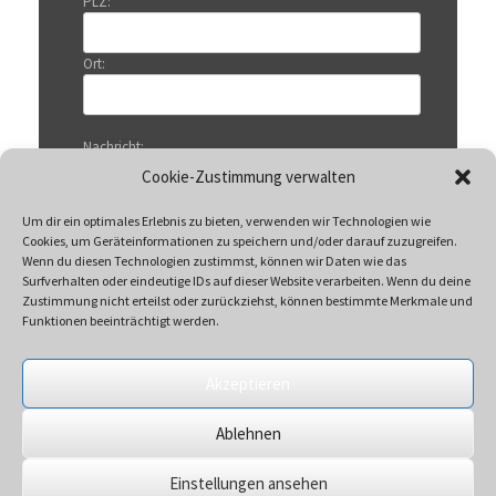
PLZ:
Ort:
Nachricht:
Cookie-Zustimmung verwalten
Um dir ein optimales Erlebnis zu bieten, verwenden wir Technologien wie
Cookies, um Geräteinformationen zu speichern und/oder darauf zuzugreifen.
Wenn du diesen Technologien zustimmst, können wir Daten wie das
Surfverhalten oder eindeutige IDs auf dieser Website verarbeiten. Wenn du deine
Zustimmung nicht erteilst oder zurückziehst, können bestimmte Merkmale und
Funktionen beeinträchtigt werden.
Akzeptieren
Mit Klicken auf „Senden“ akzeptieren Sie unsere
Ablehnen
Datenschutzerklärung
Einstellungen ansehen