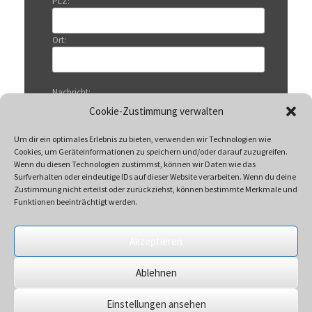
PLZ:
Ort:
Nachricht:
Cookie-Zustimmung verwalten
Um dir ein optimales Erlebnis zu bieten, verwenden wir Technologien wie
Cookies, um Geräteinformationen zu speichern und/oder darauf zuzugreifen.
Wenn du diesen Technologien zustimmst, können wir Daten wie das
Surfverhalten oder eindeutige IDs auf dieser Website verarbeiten. Wenn du deine
Zustimmung nicht erteilst oder zurückziehst, können bestimmte Merkmale und
Funktionen beeinträchtigt werden.
Akzeptieren
Mit Klicken auf „Senden“ akzeptieren Sie unsere
Ablehnen
Datenschutzerklärung
Einstellungen ansehen