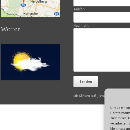
Telefon:
Nachricht:
Wetter
Mit Klicken auf „Senden“ akzeptiere
Um dir ein op
Geräteinform
zustimmst, kö
verarbeiten.
Merkmale und