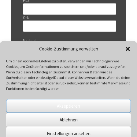
PLZ:
Ort:
Nachricht:
Cookie-Zustimmung verwalten
Um dir ein optimales Erlebnis zu bieten, verwenden wir Technologien wie
Cookies, um Geräteinformationen zu speichern und/oder darauf zuzugreifen.
Wenn du diesen Technologien zustimmst, können wir Daten wie das
Surfverhalten oder eindeutige IDs auf dieser Website verarbeiten. Wenn du deine
Zustimmung nicht erteilst oder zurückziehst, können bestimmte Merkmale und
Funktionen beeinträchtigt werden.
Akzeptieren
Mit Klicken auf „Senden“ akzeptieren Sie unsere
Ablehnen
Datenschutzerklärung
Einstellungen ansehen