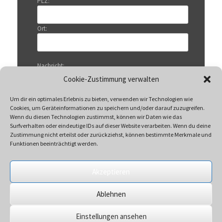
PLZ:
Ort:
Nachricht:
Cookie-Zustimmung verwalten
Um dir ein optimales Erlebnis zu bieten, verwenden wir Technologien wie
Cookies, um Geräteinformationen zu speichern und/oder darauf zuzugreifen.
Wenn du diesen Technologien zustimmst, können wir Daten wie das
Surfverhalten oder eindeutige IDs auf dieser Website verarbeiten. Wenn du deine
Zustimmung nicht erteilst oder zurückziehst, können bestimmte Merkmale und
Funktionen beeinträchtigt werden.
Akzeptieren
Mit Klicken auf „Senden“ akzeptieren Sie unsere
Ablehnen
Datenschutzerklärung
Einstellungen ansehen