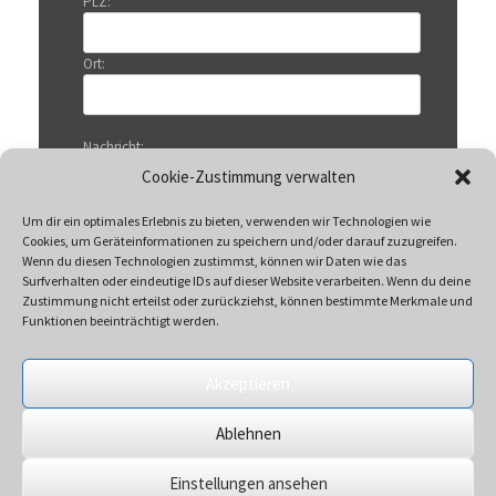
PLZ:
Ort:
Nachricht:
Cookie-Zustimmung verwalten
Um dir ein optimales Erlebnis zu bieten, verwenden wir Technologien wie
Cookies, um Geräteinformationen zu speichern und/oder darauf zuzugreifen.
Wenn du diesen Technologien zustimmst, können wir Daten wie das
Surfverhalten oder eindeutige IDs auf dieser Website verarbeiten. Wenn du deine
Zustimmung nicht erteilst oder zurückziehst, können bestimmte Merkmale und
Funktionen beeinträchtigt werden.
Akzeptieren
Mit Klicken auf „Senden“ akzeptieren Sie unsere
Ablehnen
Datenschutzerklärung
Einstellungen ansehen