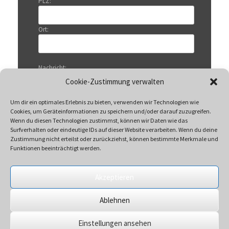
PLZ:
Ort:
Nachricht:
Cookie-Zustimmung verwalten
Um dir ein optimales Erlebnis zu bieten, verwenden wir Technologien wie
Cookies, um Geräteinformationen zu speichern und/oder darauf zuzugreifen.
Wenn du diesen Technologien zustimmst, können wir Daten wie das
Surfverhalten oder eindeutige IDs auf dieser Website verarbeiten. Wenn du deine
Zustimmung nicht erteilst oder zurückziehst, können bestimmte Merkmale und
Funktionen beeinträchtigt werden.
Akzeptieren
Mit Klicken auf „Senden“ akzeptieren Sie unsere
Ablehnen
Datenschutzerklärung
Einstellungen ansehen