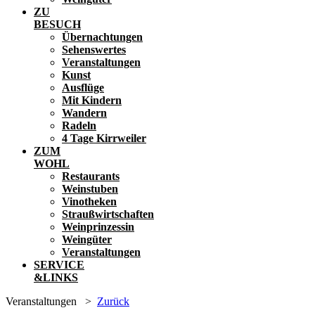
ZU
BESUCH
Übernachtungen
Sehenswertes
Veranstaltungen
Kunst
Ausflüge
Mit Kindern
Wandern
Radeln
4 Tage Kirrweiler
ZUM
WOHL
Restaurants
Weinstuben
Vinotheken
Straußwirtschaften
Weinprinzessin
Weingüter
Veranstaltungen
SERVICE
&LINKS
Veranstaltungen
>
Zurück