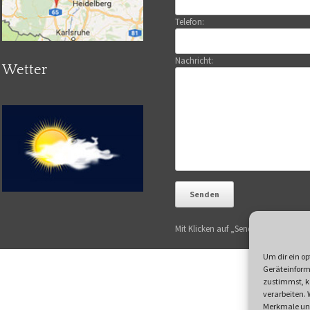
Telefon:
Nachricht:
Wetter
Mit Klicken auf „Senden“ akzeptiere
Um dir ein op
Geräteinform
zustimmst, kö
verarbeiten.
Merkmale und