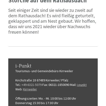
Störche auf dem Rathausdach
Seit einiger Zeit sind sie wieder zu zweit auf
dem Rathausdach! Es wird fleißig geturtelt,
geklappert und am Nest gebaut. Wir hoffen,
dass wir uns 2021 wieder über Nachwuchs
freuen können!
i-Punkt
Tourismus-
und Gemeindebüro
Kirrweiler
Kirchstraße 18
67489 Kirrweiler/ Pfalz
Tel.:
+49-6321-5079
Fax: 06321-1850090
Mail:
i-punkt
Web:
Kirrweiler
Öffnungszeiten:
Mo. - Mi. 10:00 bis 12:00 Uhr
Donnerstag 15:30 bis 17:30 Uhr