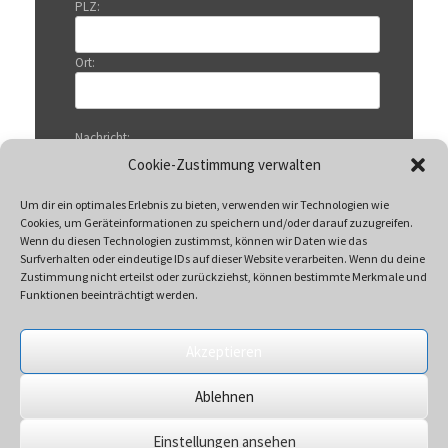
PLZ:
Ort:
Nachricht:
Cookie-Zustimmung verwalten
Um dir ein optimales Erlebnis zu bieten, verwenden wir Technologien wie
Cookies, um Geräteinformationen zu speichern und/oder darauf zuzugreifen.
Wenn du diesen Technologien zustimmst, können wir Daten wie das
Surfverhalten oder eindeutige IDs auf dieser Website verarbeiten. Wenn du deine
Zustimmung nicht erteilst oder zurückziehst, können bestimmte Merkmale und
Funktionen beeinträchtigt werden.
Akzeptieren
Mit Klicken auf „Senden“ akzeptieren Sie unsere
Ablehnen
Datenschutzerklärung
Einstellungen ansehen