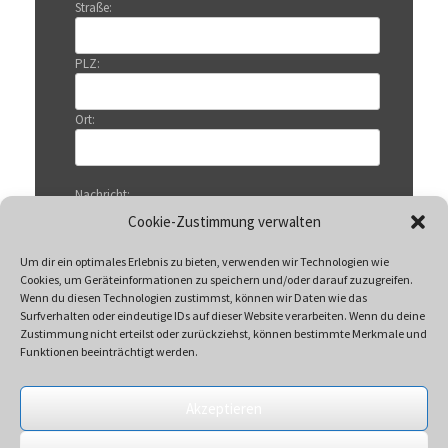
Straße:
PLZ:
Ort:
Nachricht:
Cookie-Zustimmung verwalten
Um dir ein optimales Erlebnis zu bieten, verwenden wir Technologien wie
Cookies, um Geräteinformationen zu speichern und/oder darauf zuzugreifen.
Wenn du diesen Technologien zustimmst, können wir Daten wie das
Surfverhalten oder eindeutige IDs auf dieser Website verarbeiten. Wenn du deine
Zustimmung nicht erteilst oder zurückziehst, können bestimmte Merkmale und
Funktionen beeinträchtigt werden.
Akzeptieren
Mit Klicken auf „Senden“ akzeptieren Sie unsere