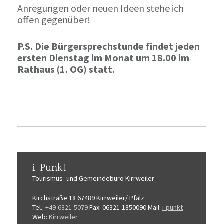
Anregungen oder neuen Ideen stehe ich
offen gegenüber!
P.S. Die Bürgersprechstunde findet jeden
ersten Dienstag im Monat um 18.00 im
Rathaus (1. OG) statt.
i-Punkt
Tourismus-
und Gemeindebüro
Kirrweiler
Kirchstraße 18
67489 Kirrweiler/ Pfalz
Tel.:
+49-6321-5079
Fax: 06321-1850090
Mail:
i-punkt
Web:
Kirrweiler