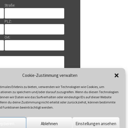
Straße:
PLZ:
Ort:
Cookie-Zustimmung verwalten
timales Erlebnis zu bieten, verwenden wir Technologien wie Cookies, um
ationen zu speichern und/oder darauf zuzugreifen. Wenn du diesen Technologien
nnen wir Daten wie das Surfverhalten oder eindeutige IDs auf dieser Website
 Wenn du deine Zustimmung nicht erteilst oder zurückziehst, können bestimmte
 Funktionen beeinträchtigt werden.
Datenschutzerklärung
n Sie unsere
eptieren
Ablehnen
Einstellungen ansehen