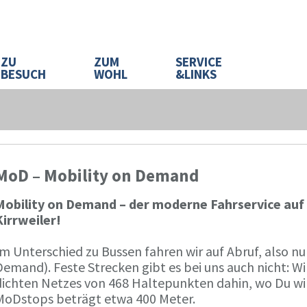
ZU
ZUM
SERVICE
BESUCH
WOHL
&LINKS
MoD – Mobility on Demand
Mobility on Demand – der moderne Fahrservice auf 
Kirrweiler!
m Unterschied zu Bussen fahren wir auf Abruf, also n
emand). Feste Strecken gibt es bei uns auch nicht: Wi
dichten Netzes von 468 Haltepunkten dahin, wo Du wil
MoDstops beträgt etwa 400 Meter.