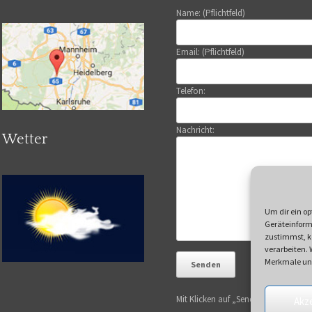
Name: (Pflichtfeld)
Email: (Pflichtfeld)
Telefon:
Nachricht:
Wetter
Um dir ein op
Geräteinform
zustimmst, kö
verarbeiten.
Merkmale und
Mit Klicken auf „Senden“ akzeptiere
Akz