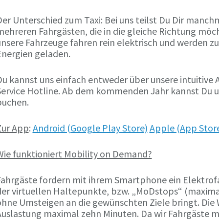
Der Unterschied zum Taxi: Bei uns teilst Du Dir manch
ehreren Fahrgästen, die in die gleiche Richtung möch
unsere Fahrzeuge fahren rein elektrisch und werden z
Energien geladen.
Du kannst uns einfach entweder über unsere intuitive
Service Hotline. Ab dem kommenden Jahr kannst Du un
buchen.
Zur App
:
Android (Google Play Store)
Apple (App Stor
Wie funktioniert Mobility on Demand?
Fahrgäste fordern mit ihrem Smartphone ein Elektrof
der virtuellen Haltepunkte, bzw. „MoDstops“ (maxima
ohne Umsteigen an die gewünschten Ziele bringt. Die 
Auslastung maximal zehn Minuten. Da wir Fahrgäste mi