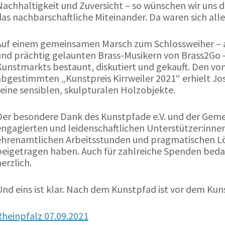
achhaltigkeit und Zuversicht – so wünschen wir uns d
as nachbarschaftliche Miteinander. Da waren sich all
Auf einem gemeinsamen Marsch zum Schlossweiher – a
und prächtig gelaunten Brass-Musikern von Brass2Go 
Kunstmarkts bestaunt, diskutiert und gekauft. Den vo
bgestimmten „Kunstpreis Kirrweiler 2021“ erhielt Jose
eine sensiblen, skulpturalen Holzobjekte.
Der besondere Dank des Kunstpfade e.V. und der Gemei
ngagierten und leidenschaftlichen Unterstützer:innen,
ehrenamtlichen Arbeitsstunden und pragmatischen Lö
beigetragen haben. Auch für zahlreiche Spenden bedan
erzlich.
Und eins ist klar. Nach dem Kunstpfad ist vor dem Ku
Rheinpfalz 07.09.2021