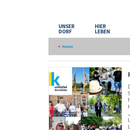
UNSER
HIER
DORF
LEBEN
>
Home
D
h
„
L
L