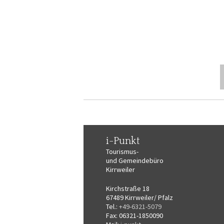
i-Punkt
Tourismus-
und Gemeindebüro
Kirrweiler
Kirchstraße 18
67489 Kirrweiler/ Pfalz
Tel.:
+49-6321-5079
Fax: 06321-1850090