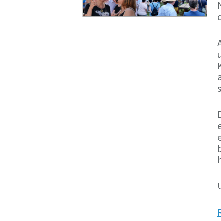
N
d
a
s
e
h