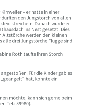
irrweiler – er hatte in einer
r durften den Jungstorch von allen
leid streicheln. Danach wurde er
thausdach ins Nest gesetzt! Dies
en Altstörche werden den kleinen
 alle drei Jungstörche Flügge sind!
abine Roth taufte ihren Storch
 angestoßen. Für die Kinder gab es
h „geangelt“ hat, konnte ein
men möchte, kann sich gerne beim
, Tel.: 59980).