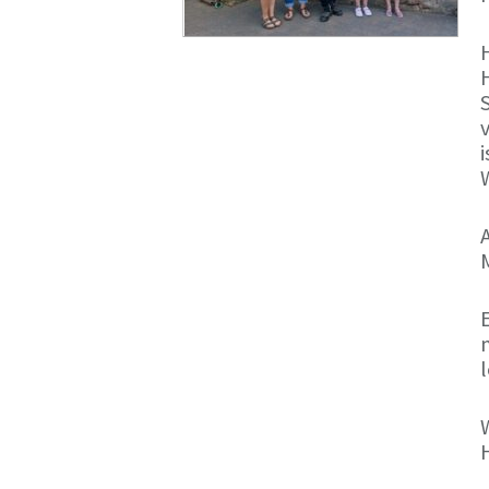
H
n
H