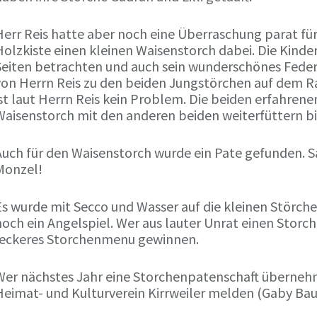
err Reis hatte aber noch eine Überraschung parat für K
Holzkiste einen kleinen Waisenstorch dabei. Die Kinde
Seiten betrachten und auch sein wunderschönes Federk
von Herrn Reis zu den beiden Jungstörchen auf dem Ra
ist laut Herrn Reis kein Problem. Die beiden erfahren
Waisenstorch mit den anderen beiden weiterfüttern bis
Auch für den Waisenstorch wurde ein Pate gefunden. S
Monzel!
Es wurde mit Secco und Wasser auf die kleinen Störche
och ein Angelspiel. Wer aus lauter Unrat einen Storc
leckeres Storchenmenu gewinnen.
Wer nächstes Jahr eine Storchenpatenschaft überneh
eimat- und Kulturverein Kirrweiler melden (Gaby Bauer