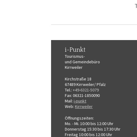
T
i-Punkt
Tourismus-
und Gemeindebüro
Kirrweiler
Kirchstraße 18
67489 Kirrweiler/ Pfalz
Tel.:
+49-6321-5079
Fax: 06321-1850090
Mail:
i-punkt
Web:
Kirrweiler
Öffnungszeiten:
Mo. - Mi. 10:00 bis 12:00 Uhr
Donnerstag 15:30 bis 17:30 Uhr
Freitag 10:00 bis 12:00 Uhr