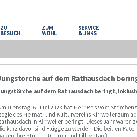
ZU
ZUM
SERVICE
BESUCH
WOHL
&LINKS
Jungstörche auf dem Rathausdach beringt
Jungstörche auf dem Rathausdach beringt, inklusi
Am Dienstag, 6. Juni 2023 hat Herr Reis vom Storchen
Regie des Heimat- und Kulturvereins Kirrweiler zum a
Rathausdach in Kirrweiler beringt. Dieses Jahr waren 
ie kurz davor sind Flügge zu werden. Die beiden Paten
aben ihre Störche Gudrun und Lilli getauft.