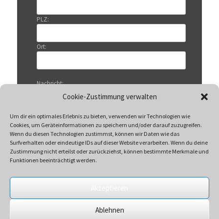
PLZ:
Ort:
Nachricht:
Cookie-Zustimmung verwalten
Um dir ein optimales Erlebnis zu bieten, verwenden wir Technologien wie
Cookies, um Geräteinformationen zu speichern und/oder darauf zuzugreifen.
Wenn du diesen Technologien zustimmst, können wir Daten wie das
Surfverhalten oder eindeutige IDs auf dieser Website verarbeiten. Wenn du deine
Zustimmung nicht erteilst oder zurückziehst, können bestimmte Merkmale und
Funktionen beeinträchtigt werden.
Akzeptieren
Mit Klicken auf „Senden“ akzeptieren Sie unsere
Ablehnen
Datenschutzerklärung