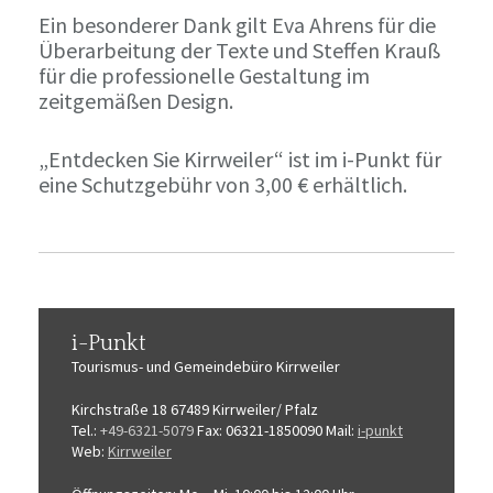
Ein besonderer Dank gilt Eva Ahrens für die
Überarbeitung der Texte und Steffen Krauß
für die professionelle Gestaltung im
zeitgemäßen Design.
„Entdecken Sie Kirrweiler“ ist im i-Punkt für
eine Schutzgebühr von 3,00 € erhältlich.
i-Punkt
Tourismus-
und Gemeindebüro
Kirrweiler
Kirchstraße 18
67489 Kirrweiler/ Pfalz
Tel.:
+49-6321-5079
Fax: 06321-1850090
Mail:
i-punkt
Web:
Kirrweiler