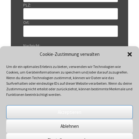
PLZ:
Ort:
Nachricht:
Cookie-Zustimmung verwalten
Um dir ein optimales Erlebnis zu bieten, verwenden wir Technologien wie
Cookies, um Geräteinformationen zu speichern und/oder darauf zuzugreifen.
Wenn du diesen Technologien zustimmst, können wir Daten wie das
Surfverhalten oder eindeutige IDs auf dieser Website verarbeiten. Wenn du deine
Zustimmung nicht erteilst oder zurückziehst, können bestimmte Merkmale und
Funktionen beeinträchtigt werden.
Akzeptieren
Mit Klicken auf „Senden“ akzeptieren Sie unsere
Ablehnen
Datenschutzerklärung