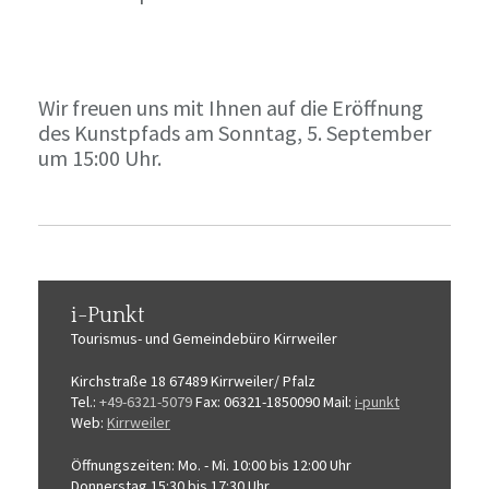
Wir freuen uns mit Ihnen auf die Eröffnung
des Kunstpfads am Sonntag, 5. September
um 15:00 Uhr.
i-Punkt
Tourismus-
und Gemeindebüro
Kirrweiler
Kirchstraße 18
67489 Kirrweiler/ Pfalz
Tel.:
+49-6321-5079
Fax: 06321-1850090
Mail:
i-punkt
Web:
Kirrweiler
Öffnungszeiten:
Mo. - Mi. 10:00 bis 12:00 Uhr
Donnerstag 15:30 bis 17:30 Uhr