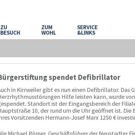
ZU
ZUM
SERVICE
BESUCH
WOHL
&LINKS
Bürgerstiftung spendet Defibrillator
uch in Kirrweiler gibt es nun einen Defibrillator. Das 
Herzrhythmusstörungen Hilfe leisten kann, wurde von 
espendet. Standort ist der Eingangsbereich der Filial
Hauptstraße 10, der rund um die Uhr geöffnet ist. Die
ihres Vorsitzenden Hermann-Josef Marx 1250 € investie
Wie Michael Römer, Geschäftsführer der Neustadter F