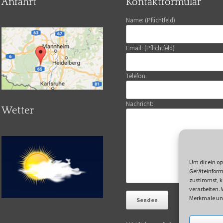
Anfahrt
Kontaktformular
Name: (Pflichtfeld)
Email: (Pflichtfeld)
Telefon:
Nachricht:
Wetter
Um dir ein op
Geräteinform
zustimmst, kö
verarbeiten.
Merkmale und