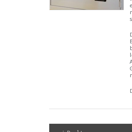
m
s
D
B
D