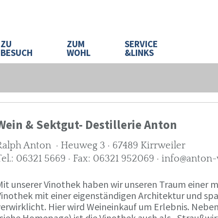
ZU
ZUM
SERVICE
BESUCH
WOHL
&LINKS
Wein & Sektgut- Destillerie Anton
Ralph Anton · Heuweg 3 · 67489 Kirrweiler
Tel.: 06321 5669 · Fax: 06321 952069 · info@anton
Mit unserer Vinothek haben wir unseren Traum eine
Vinothek mit einer eigenständigen Architektur und 
verwirklicht. Hier wird Weineinkauf um Erlebnis. Neb
(siehe Homepage) ist die Vinothek auch als „Straußw