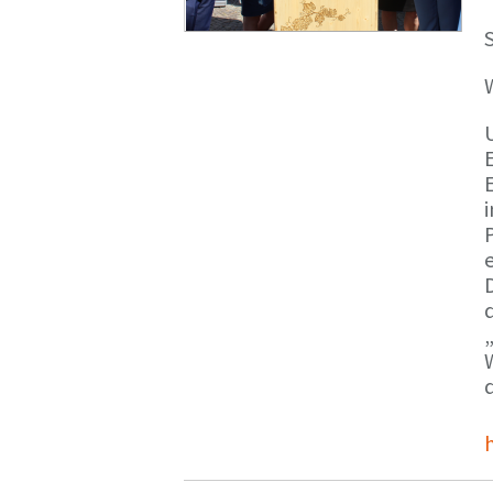
S
E
e
d