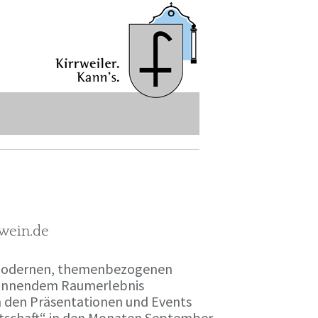
-wein.de
r modernen, themenbezogenen
spannendem Raumerlebnis
en den Präsentationen und Events
irtschaft“ in den Monaten September