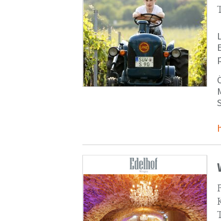
p
M
S