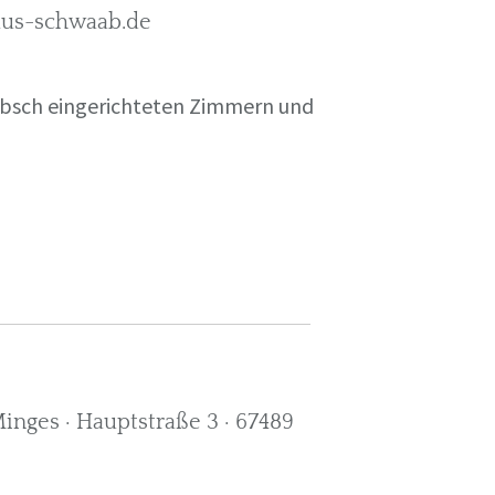
rkus-schwaab.de
übsch eingerichteten Zimmern und
nges · Hauptstraße 3 · 67489