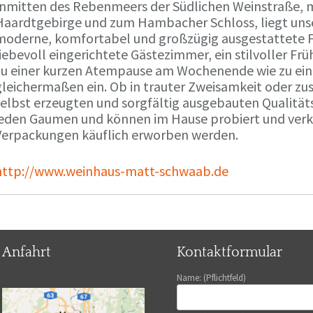
Inmitten des Rebenmeers der Südlichen Weinstraße, m
Haardtgebirge und zum Hambacher Schloss, liegt unse
moderne, komfortabel und großzügig ausgestattete 
liebevoll eingerichtete Gästezimmer, ein stilvoller F
zu einer kurzen Atempause am Wochenende wie zu ei
gleichermaßen ein. Ob in trauter Zweisamkeit oder z
selbst erzeugten und sorgfältig ausgebauten Qualitä
jeden Gaumen und können im Hause probiert und verko
Verpackungen käuflich erworben werden.
http://www.weinhaus-matt-schwaab.de
Anfahrt
Kontaktformular
Name: (Pflichtfeld)