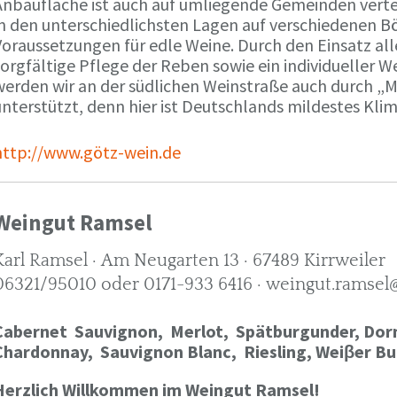
Anbaufläche ist auch auf umliegende Gemeinden verte
in den unterschiedlichsten Lagen auf verschiedenen B
oraussetzungen für edle Weine. Durch den Einsatz alle
orgfältige Pflege der Reben sowie ein individueller W
werden wir an der südlichen Weinstraße auch durch „
nterstützt, denn hier ist Deutschlands mildestes Kli
http://www.götz-wein.de
Weingut Ramsel
Karl Ramsel · Am Neugarten 13 · 67489 Kirrweiler
06321/95010 oder 0171-933 6416 · weingut.ramsel
Cabernet Sauvignon,
Merlot,
Spätburgunder,
Dorn
Chardonnay,
Sauvignon Blanc, Riesling, Weiβer Bu
Herzlich Willkommen im Weingut Ramsel!