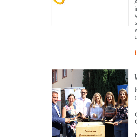
V
s
u