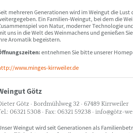
Seit mehreren Generationen wird im Weingut die Lust 
weitergegeben. Ein Familien-Weingut, bei dem die We
Zusammenspiel von Natur, moderner Technologie und W
mit uns in die Welt des Weinmachens und genießen Sie
ihre Aromatik begeistern.
Öffnungszeiten:
entnehmen Sie bitte unserer Home
http://www.minges-kirrweiler.de
Weingut Götz
Dieter Götz · Bordmühlweg 32 · 67489 Kirrweiler
Tel.: 06321 5308 · Fax: 06321 59238 · info@götz-we
Unser Weingut wird seit Generationen als Familienbet