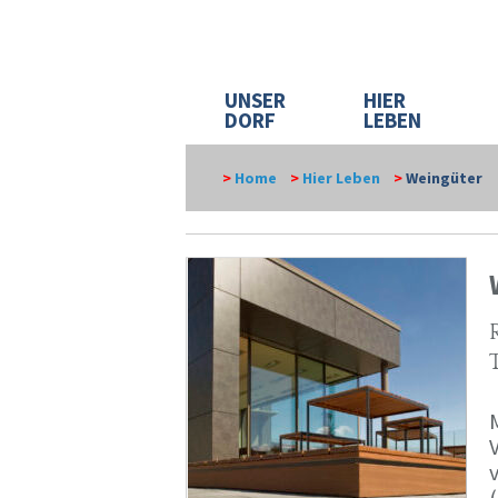
UNSER
HIER
DORF
LEBEN
>
Home
>
Hier Leben
>
Weingüter