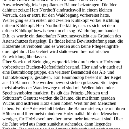
Anwuchserfolg frisch gepflanzter Bäume beizutragen. Die Idee
dahinter zeigte Herr Northoff eindrucksvoll in einem kleinen
Versuch, den er extra für den Waldbegang vorbereitet hatte.
Weiter ging es am ersten und zweiten Kühlkopf vorbei Richtung
drittem Kühlkopf. Herr Northoff erklärte, dass es sich bei dem
dritten Kühlkopf inzwischen um ein sog. Waldrefugium handelt.
D.h. es wurde ein dauerhafter Nutzungsverzicht aus Gründen des
Artenschutzes festgelegt. Es findet keine Bewirtschaftung statt, die
Holzernte ist verboten und es werden auch keine Pflegeeingriffe
durchgeführt. Das Gebiet wird stattdessen ihrer natürlichen
Entwicklung überlassen.
Über Stock und Stein ging es querfeldein durch ein zur Holzernte
vorbereiteter Buchen-Kieferaltholzbestand. Hier sind wir auch auf
eine Baumbiotopgruppe, ein weiterer Bestandteil des Alt- und
Totholzkonzepts, gestoßen. Ein Baumbiotop besteht in der Regel
aus 15 Bäumen. Sie werden bewusst stehen gelassen. Sie liegen
meist abseits der Wanderwege und sind mit Wellenlinien oder
Spechtsymbolen markiert. Es gilt das Prinzip „Nutzen und
Schützen“: Genutzt werden die Bäume, die mit ihrem geraden
Wuchs und astfreien Holz einen hohen Wert für den Menschen
haben. Für die Artenvielfalt bleiben die Bäume stehen, die mit ihren
Höhlen und ihrer meist minderen Holzqualität für den Menschen
weniger, für Holzbewohner aber umso mehr interessant sind. Über
die Jahre wird aus ihnen zunächst stehendes, dann liegendes