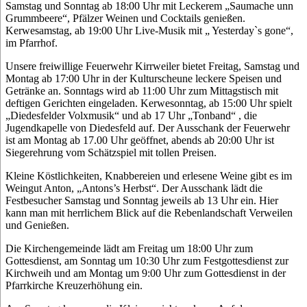
Samstag und Sonntag ab 18:00 Uhr mit Leckerem „Saumache unn
Grummbeere“, Pfälzer Weinen und Cocktails genießen.
Kerwesamstag, ab 19:00 Uhr Live-Musik mit „ Yesterday`s gone“,
im Pfarrhof.
Unsere freiwillige Feuerwehr Kirrweiler bietet Freitag, Samstag und
Montag ab 17:00 Uhr in der Kulturscheune leckere Speisen und
Getränke an. Sonntags wird ab 11:00 Uhr zum Mittagstisch mit
deftigen Gerichten eingeladen. Kerwesonntag, ab 15:00 Uhr spielt
„Diedesfelder Volxmusik“ und ab 17 Uhr „Tonband“ , die
Jugendkapelle von Diedesfeld auf. Der Ausschank der Feuerwehr
ist am Montag ab 17.00 Uhr geöffnet, abends ab 20:00 Uhr ist
Siegerehrung vom Schätzspiel mit tollen Preisen.
Kleine Köstlichkeiten, Knabbereien und erlesene Weine gibt es im
Weingut Anton, „Antons’s Herbst“. Der Ausschank lädt die
Festbesucher Samstag und Sonntag jeweils ab 13 Uhr ein. Hier
kann man mit herrlichem Blick auf die Rebenlandschaft Verweilen
und Genießen.
Die Kirchengemeinde lädt am Freitag um 18:00 Uhr zum
Gottesdienst, am Sonntag um 10:30 Uhr zum Festgottesdienst zur
Kirchweih und am Montag um 9:00 Uhr zum Gottesdienst in der
Pfarrkirche Kreuzerhöhung ein.