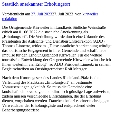
Staatlich anerkannter Erholungsort
Veröffentlicht am
27. Juli 2023
27. Juli 2023
von
kirrweiler
redaktion
Die Ortsgemeinde Kirrweiler im Landkreis Südliche Weinstraße
erhielt am 01.06.2022 die staatliche Anerkennung als
„Erholungsort“. Die Verleihung wurde durch eine Urkunde des
Präsidenten der Aufsichts- und Dienstleistungsdirektion (ADD),
Thomas Linnertz, wirksam. „Diese staatliche Anerkennung würdigt
das touristische Engagement in Ihrer Gemeinde und schafft neue
Impulse für den Erholungsstandort Kirrweiler. Für die weitere
touristische Entwicklung der Ortsgemeinde Kirrweiler wünsche ich
Ihnen weiterhin viel Erfolg“, so ADD-Präsident Linnertz in seinem
Begleitschreiben an Ortsbürgermeister Rolf Metzger.
Nach dem Kurortegesetz des Landes Rheinland-Pfalz ist die
Verleihung des Prädikates „Erholungsort“ an bestimmte
Voraussetzungen geknüpft. So muss die Gemeinde eine
landschaftlich bevorzugte und klimatisch günstige Lage aufweisen;
zudem müssen verschiedene Einrichtungen, die der Erholung
dienen, vorgehalten werden. Daneben bedarf es einer mehrtägigen
Verweildauer der Erholungsgäste und entsprechend vieler
Beherbergungsbetriebe.