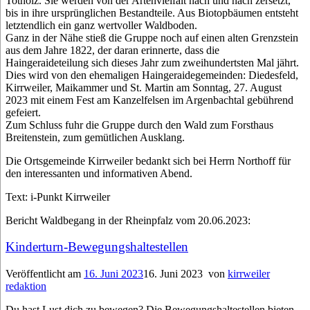
Totholz. Sie werden von der Artenvielfalt nach und nach zersetzt,
bis in ihre ursprünglichen Bestandteile. Aus Biotopbäumen entsteht
letztendlich ein ganz wertvoller Waldboden.
Ganz in der Nähe stieß die Gruppe noch auf einen alten Grenzstein
aus dem Jahre 1822, der daran erinnerte, dass die
Haingeraideteilung sich dieses Jahr zum zweihundertsten Mal jährt.
Dies wird von den ehemaligen Haingeraidegemeinden: Diedesfeld,
Kirrweiler, Maikammer und St. Martin am Sonntag, 27. August
2023 mit einem Fest am Kanzelfelsen im Argenbachtal gebührend
gefeiert.
Zum Schluss fuhr die Gruppe durch den Wald zum Forsthaus
Breitenstein, zum gemütlichen Ausklang.
Die Ortsgemeinde Kirrweiler bedankt sich bei Herrn Northoff für
den interessanten und informativen Abend.
Text: i-Punkt Kirrweiler
Bericht Waldbegang in der Rheinpfalz vom 20.06.2023:
Kinderturn-Bewegungshaltestellen
Veröffentlicht am
16. Juni 2023
16. Juni 2023
von
kirrweiler
redaktion
Du hast Lust dich zu bewegen? Die Bewegungshaltestellen bieten