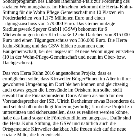
Sonderprogramm des Landes Rheinland-Pfalz zur Förderung des
sozialen Wohnungsbaus. Im Einzelnen bekommt die Herta- Kuhn-
Stiftung für die Wohn-Pflege-Gemeinschaft mit 10 Plätzen ein
Förderdarlehen von 1,175 Millionen Euro und einen
Tilgungszuschuss von 579.000 Euro. Das Gemeinnützige
Siedlungswerk Speyer GmbH (GSW) bekommt für 6
Mietwohnungen in der Kirchstraße 12 ein Darlehen von 815.000
Euro und einen Tilgungszuschuss von 336.000 Euro. Die Herta-
Kuhn-Stiftung und das GSW bilden zusammen eine
Baugemeinschaft, bei der insgesamt 19 neue Wohnungen entstehen
(10 in der Wohn-Pflege-Gemeinschaft und neun im Ober- bzw.
Dachgeschoss).
Das von Herta Kuhn 2016 angestoßene Projekt, dass es
ermöglichen sollte, dass Kirrweiler Bürger*innen im Alter in ihrer
gewohnten Umgebung im Dorf bleiben können und gleichzeitig
auch etwas gegen die Leerstände im Ortskern tun sollte, stellt
sowohl für die Finanzministerin Doris Ahnen als auch für den
Vorstandssprecher der ISB, Ulrich Dexheimer etwas Besonderes da
und sei deshalb unbedingt förderungswürdig. Um diese Projekt zu
unterstützen und sicherzustellen, dass es realisiert werden könne,
habe das Land sogar die Förderkonditionen angepasst. Dafür sind
die Herta-Kuhn-Stiftung, die GSW und natürlich auch die
Ortsgemeinde Kirrweiler dankbar. Alle freuen sich auf die neue
soziale Mitte, die hier entsteht.