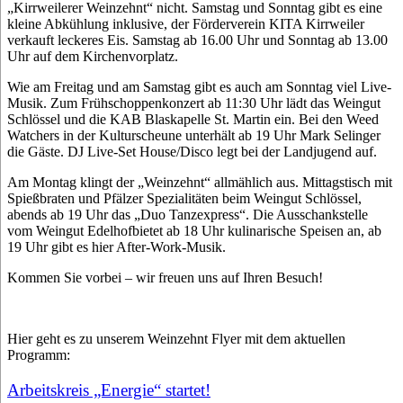
„Kirrweilerer Weinzehnt“ nicht. Samstag und Sonntag gibt es eine
kleine Abkühlung inklusive, der Förderverein KITA Kirrweiler
verkauft leckeres Eis. Samstag ab 16.00 Uhr und Sonntag ab 13.00
Uhr auf dem Kirchenvorplatz.
Wie am Freitag und am Samstag gibt es auch am Sonntag viel Live-
Musik. Zum Frühschoppenkonzert ab 11:30 Uhr lädt das Weingut
Schlössel und die KAB Blaskapelle St. Martin ein. Bei den Weed
Watchers in der Kulturscheune unterhält ab 19 Uhr Mark Selinger
die Gäste. DJ Live-Set House/Disco legt bei der Landjugend auf.
Am Montag klingt der „Weinzehnt“ allmählich aus. Mittagstisch mit
Spießbraten und Pfälzer Spezialitäten beim Weingut Schlössel,
abends ab 19 Uhr das „Duo Tanzexpress“. Die Ausschankstelle
vom Weingut Edelhofbietet ab 18 Uhr kulinarische Speisen an, ab
19 Uhr gibt es hier After-Work-Musik.
Kommen Sie vorbei – wir freuen uns auf Ihren Besuch!
Hier geht es zu unserem Weinzehnt Flyer mit dem aktuellen
Programm:
Arbeitskreis „Energie“ startet!