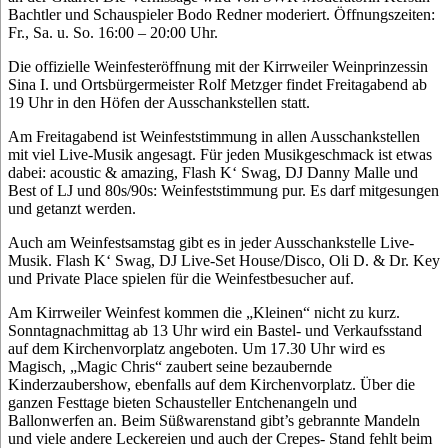
Bachtler und Schauspieler Bodo Redner moderiert. Öffnungszeiten:
Fr., Sa. u. So. 16:00 – 20:00 Uhr.
Die offizielle Weinfesteröffnung mit der Kirrweiler Weinprinzessin
Sina I. und Ortsbürgermeister Rolf Metzger findet Freitagabend ab
19 Uhr in den Höfen der Ausschankstellen statt.
Am Freitagabend ist Weinfeststimmung in allen Ausschankstellen
mit viel Live-Musik angesagt. Für jeden Musikgeschmack ist etwas
dabei: acoustic & amazing, Flash K‘ Swag, DJ Danny Malle und
Best of LJ und 80s/90s: Weinfeststimmung pur. Es darf mitgesungen
und getanzt werden.
Auch am Weinfestsamstag gibt es in jeder Ausschankstelle Live-
Musik. Flash K‘ Swag, DJ Live-Set House/Disco, Oli D. & Dr. Key
und Private Place spielen für die Weinfestbesucher auf.
Am Kirrweiler Weinfest kommen die „Kleinen“ nicht zu kurz.
Sonntagnachmittag ab 13 Uhr wird ein Bastel- und Verkaufsstand
auf dem Kirchenvorplatz angeboten. Um 17.30 Uhr wird es
Magisch, „Magic Chris“ zaubert seine bezaubernde
Kinderzaubershow, ebenfalls auf dem Kirchenvorplatz. Über die
ganzen Festtage bieten Schausteller Entchenangeln und
Ballonwerfen an. Beim Süßwarenstand gibt’s gebrannte Mandeln
und viele andere Leckereien und auch der Crepes- Stand fehlt beim