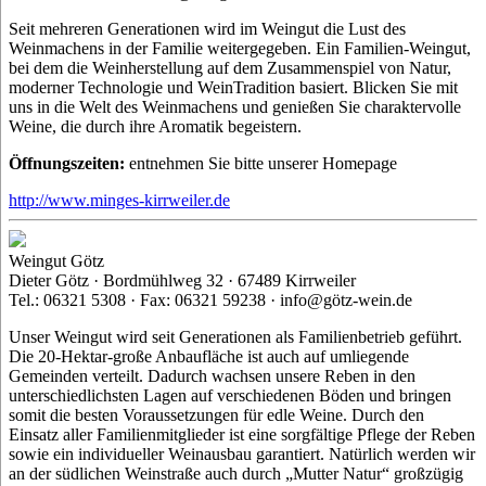
Seit mehreren Generationen wird im Weingut die Lust des
Weinmachens in der Familie weitergegeben. Ein Familien-Weingut,
bei dem die Weinherstellung auf dem Zusammenspiel von Natur,
moderner Technologie und WeinTradition basiert. Blicken Sie mit
uns in die Welt des Weinmachens und genießen Sie charaktervolle
Weine, die durch ihre Aromatik begeistern.
Öffnungszeiten:
entnehmen Sie bitte unserer Homepage
http://www.minges-kirrweiler.de
Weingut Götz
Dieter Götz · Bordmühlweg 32 · 67489 Kirrweiler
Tel.: 06321 5308 · Fax: 06321 59238 · info@götz-wein.de
Unser Weingut wird seit Generationen als Familienbetrieb geführt.
Die 20-Hektar-große Anbaufläche ist auch auf umliegende
Gemeinden verteilt. Dadurch wachsen unsere Reben in den
unterschiedlichsten Lagen auf verschiedenen Böden und bringen
somit die besten Voraussetzungen für edle Weine. Durch den
Einsatz aller Familienmitglieder ist eine sorgfältige Pflege der Reben
sowie ein individueller Weinausbau garantiert. Natürlich werden wir
an der südlichen Weinstraße auch durch „Mutter Natur“ großzügig