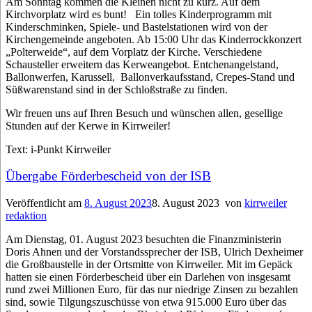
Am Sonntag kommen die Kleinen nicht zu kurz. Auf dem
Kirchvorplatz wird es bunt! Ein tolles Kinderprogramm mit
Kinderschminken, Spiele- und Bastelstationen wird von der
Kirchengemeinde angeboten. Ab 15:00 Uhr das Kinderrockkonzert
„Polterweide“, auf dem Vorplatz der Kirche. Verschiedene
Schausteller erweitern das Kerweangebot. Entchenangelstand,
Ballonwerfen, Karussell, Ballonverkaufsstand, Crepes-Stand und
Süßwarenstand sind in der Schloßstraße zu finden.
Wir freuen uns auf Ihren Besuch und wünschen allen, gesellige
Stunden auf der Kerwe in Kirrweiler!
Text: i-Punkt Kirrweiler
Übergabe Förderbescheid von der ISB
Veröffentlicht am
8. August 2023
8. August 2023
von
kirrweiler
redaktion
Am Dienstag, 01. August 2023 besuchten die Finanzministerin
Doris Ahnen und der Vorstandssprecher der ISB, Ulrich Dexheimer
die Großbaustelle in der Ortsmitte von Kirrweiler. Mit im Gepäck
hatten sie einen Förderbescheid über ein Darlehen von insgesamt
rund zwei Millionen Euro, für das nur niedrige Zinsen zu bezahlen
sind, sowie Tilgungszuschüsse von etwa 915.000 Euro über das