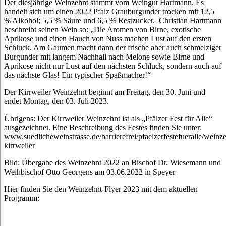
Der diesjährige Weinzehnt stammt vom Weingut Hartmann. Es
handelt sich um einen 2022 Pfalz Grauburgunder trocken mit 12,5
% Alkohol; 5,5 % Säure und 6,5 % Restzucker. Christian Hartmann
beschreibt seinen Wein so: „Die Aromen von Birne, exotische
Aprikose und einen Hauch von Nuss machen Lust auf den ersten
Schluck. Am Gaumen macht dann der frische aber auch schmelziger
Burgunder mit langem Nachhall nach Melone sowie Birne und
Aprikose nicht nur Lust auf den nächsten Schluck, sondern auch auf
das nächste Glas! Ein typischer Spaßmacher!“
Der Kirrweiler Weinzehnt beginnt am Freitag, den 30. Juni und
endet Montag, den 03. Juli 2023.
Übrigens: Der Kirrweiler Weinzehnt ist als „Pfälzer Fest für Alle“
ausgezeichnet. Eine Beschreibung des Festes finden Sie unter:
www.suedlicheweinstrasse.de/barrierefrei/pfaelzerfestefueralle/weinz
kirrweiler
Bild: Übergabe des Weinzehnt 2022 an Bischof Dr. Wiesemann und
Weihbischof Otto Georgens am 03.06.2022 in Speyer
Hier finden Sie den Weinzehnt-Flyer 2023 mit dem aktuellen
Programm: