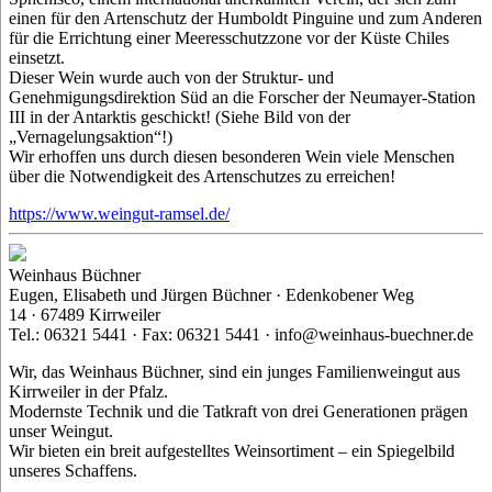
einen für den Artenschutz der Humboldt Pinguine und zum Anderen
für die Errichtung einer Meeresschutzzone vor der Küste Chiles
einsetzt.
Dieser Wein wurde auch von der Struktur- und
Genehmigungsdirektion Süd an die Forscher der Neumayer-Station
III in der Antarktis geschickt! (Siehe Bild von der
„Vernagelungsaktion“!)
Wir erhoffen uns durch diesen besonderen Wein viele Menschen
über die Notwendigkeit des Artenschutzes zu erreichen!
https://www.weingut-ramsel.de/
Weinhaus Büchner
Eugen, Elisabeth und Jürgen Büchner · Edenkobener Weg
14 · 67489 Kirrweiler
Tel.: 06321 5441 · Fax: 06321 5441 · info@weinhaus-buechner.de
Wir, das Weinhaus Büchner, sind ein junges Familienweingut aus
Kirrweiler in der Pfalz.
Modernste Technik und die Tatkraft von drei Generationen prägen
unser Weingut.
Wir bieten ein breit aufgestelltes Weinsortiment – ein Spiegelbild
unseres Schaffens.