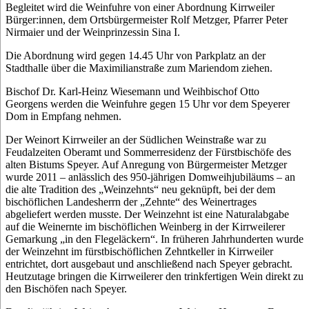
Begleitet wird die Weinfuhre von einer Abordnung Kirrweiler
Bürger:innen, dem Ortsbürgermeister Rolf Metzger, Pfarrer Peter
Nirmaier und der Weinprinzessin Sina I.
Die Abordnung wird gegen 14.45 Uhr von Parkplatz an der
Stadthalle über die Maximilianstraße zum Mariendom ziehen.
Bischof Dr. Karl-Heinz Wiesemann und Weihbischof Otto
Georgens werden die Weinfuhre gegen 15 Uhr vor dem Speyerer
Dom in Empfang nehmen.
Der Weinort Kirrweiler an der Südlichen Weinstraße war zu
Feudalzeiten Oberamt und Sommerresidenz der Fürstbischöfe des
alten Bistums Speyer. Auf Anregung von Bürgermeister Metzger
wurde 2011 – anlässlich des 950-jährigen Domweihjubiläums – an
die alte Tradition des „Weinzehnts“ neu geknüpft, bei der dem
bischöflichen Landesherrn der „Zehnte“ des Weinertrages
abgeliefert werden musste. Der Weinzehnt ist eine Naturalabgabe
auf die Weinernte im bischöflichen Weinberg in der Kirrweilerer
Gemarkung „in den Flegeläckern“. In früheren Jahrhunderten wurde
der Weinzehnt im fürstbischöflichen Zehntkeller in Kirrweiler
entrichtet, dort ausgebaut und anschließend nach Speyer gebracht.
Heutzutage bringen die Kirrweilerer den trinkfertigen Wein direkt zu
den Bischöfen nach Speyer.