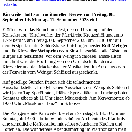
redaktion
Kirrweiler lädt zur traditionellen Kerwe von Freitag, 08.
September bis Montag, 11. September 2023 ein!
Eröffnet wird das Brauchtumsfest, dessen Ursprung auf der
Konsekration (Kirchweihe) der Pfarrkirche Kreuzerhöhung anno
1749 beruht, am Freitag, 08. September 2023 um 18:30 Uhr auf
dem Festplatz in der Schloßstraße. Ortsbürgermeister
Rolf Metzger
und die Kirrweiler
Weinprinzessin Sina I.
begrüßen alle Gäste und
Bürger auf herzlichste, vor dem Weingut Schlössel. Musikalisch
umrahmt wird die Eröffnung von den Grundschulkindern aus
Kirrweiler und den Mackenbacher Musikanten. Im Anschluss wird
der Festwein vom Weingut Schlössel ausgeschenkt.
Auf gesellige Stunden freuen sich die teilnehmenden
Ausschankstellen. Im idyllischen Ausschank des Weinguts Schlössel
wird jeden Tag Spießbraten, Pfälzer Spezialitäten und mehr geboten.
Sonntags gibt es ab 11 Uhr einen Mittagstisch. Am Kerwemontag ab
19.00 Uhr „Musik und Tanz“ im Schlössel.
Die Pfarrgemeinde Kirrweiler bietet am Samstag ab 14:30 Uhr und
Sonntag ab 13:00 Uhr im wunderschönen Ambiente des Pfarrhofs
eine gemütliche Kaffeestube, mit selbst gebackenen Kuchen und
Torten an. Die wunderbare Abendstimmung im Pfarrhof kann man