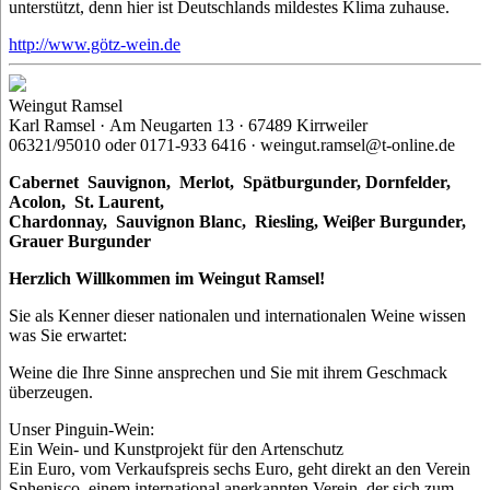
unterstützt, denn hier ist Deutschlands mildestes Klima zuhause.
http://www.götz-wein.de
Weingut Ramsel
Karl Ramsel · Am Neugarten 13 · 67489 Kirrweiler
06321/95010 oder 0171-933 6416 · weingut.ramsel@t-online.de
Cabernet Sauvignon,
Merlot,
Spätburgunder,
Dornfelder,
Acolon, St. Laurent,
Chardonnay,
Sauvignon Blanc, Riesling, Weiβer Burgunder,
Grauer Burgunder
Herzlich Willkommen im Weingut Ramsel!
Sie als Kenner dieser nationalen und internationalen Weine wissen
was Sie erwartet:
Weine die Ihre Sinne ansprechen und Sie mit ihrem Geschmack
überzeugen.
Unser Pinguin-Wein:
Ein Wein- und Kunstprojekt für den Artenschutz
Ein Euro, vom Verkaufspreis sechs Euro, geht direkt an den Verein
Sphenisco, einem international anerkannten Verein, der sich zum