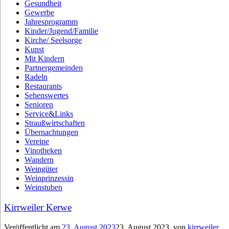
Gesundheit
Gewerbe
Jahresprogramm
Kinder/Jugend/Familie
Kirche/ Seelsorge
Kunst
Mit Kindern
Partnergemeinden
Radeln
Restaurants
Sehenswertes
Senioren
Service&Links
Straußwirtschaften
Übernachtungen
Vereine
Vinotheken
Wandern
Weingüter
Weinprinzessin
Weinstuben
Kirrweiler Kerwe
Veröffentlicht am
23. August 2023
23. August 2023
von
kirrweiler