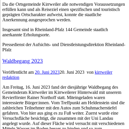
Da die Ortsgemeinde Kirrweiler alle notwendigen Voraussetzungen
erfüllen kann und als Reiseziel einen spezifischen und touristisch
geprägten Ortscharakter aufweist, konnte die staatliche
Anerkennung ausgesprochen werden.
Insgesamt sind in Rheinland-Pfalz 144 Gemeinde staatlich
anerkannte Erholungsorte.
Pressedienst der Aufsichts- und Dienstleistungsdirektion Rheinland-
Pfalz
Waldbegang 2023
Veröffentlicht am
20. Juni 2023
20. Juni 2023
von
kirrweiler
redaktion
Am Freitag, 16. Juni 2023 fand der diesjährige Waldbegang des
Gemeinderats Kirrweiler im Kirrweilerer Hinterwald mit unserem
Revierförster Rainer Northoff statt. Miteingeladen waren
interessierte Bürger:innen. Vom Treffpunkt am Heldenstein sind die
zahlreichen Teilnehmer mit den Autos zum Schuhmacherstiefel
gefahren. Von hier aus ging es zu Fuß weiter. Zuerst wurde eine
Versuchsfläche besichtigt, die zusammen mit der Uni Landau
angelegt wurde. Auf dieser Fläche wird versucht mit verschiedenen
Mitteln Wasser im Boden besser zu binden und so zum