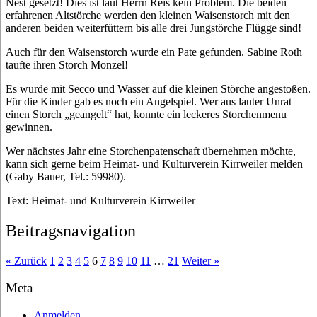
Nest gesetzt! Dies ist laut Herrn Reis kein Problem. Die beiden
erfahrenen Altstörche werden den kleinen Waisenstorch mit den
anderen beiden weiterfüttern bis alle drei Jungstörche Flügge sind!
Auch für den Waisenstorch wurde ein Pate gefunden. Sabine Roth
taufte ihren Storch Monzel!
Es wurde mit Secco und Wasser auf die kleinen Störche angestoßen.
Für die Kinder gab es noch ein Angelspiel. Wer aus lauter Unrat
einen Storch „geangelt“ hat, konnte ein leckeres Storchenmenu
gewinnen.
Wer nächstes Jahr eine Storchenpatenschaft übernehmen möchte,
kann sich gerne beim Heimat- und Kulturverein Kirrweiler melden
(Gaby Bauer, Tel.: 59980).
Text: Heimat- und Kulturverein Kirrweiler
Beitragsnavigation
« Zurück
1
2
3
4
5
6
7
8
9
10
11
…
21
Weiter »
Meta
Anmelden