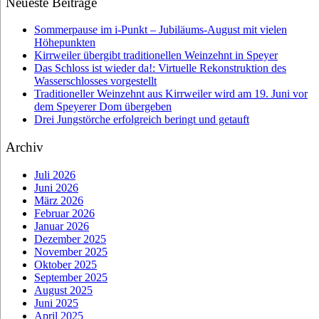
Neueste Beiträge
Sommerpause im i-Punkt – Jubiläums-August mit vielen
Höhepunkten
Kirrweiler übergibt traditionellen Weinzehnt in Speyer
Das Schloss ist wieder da!: Virtuelle Rekonstruktion des
Wasserschlosses vorgestellt
Traditioneller Weinzehnt aus Kirrweiler wird am 19. Juni vor
dem Speyerer Dom übergeben
Drei Jungstörche erfolgreich beringt und getauft
Archiv
Juli 2026
Juni 2026
März 2026
Februar 2026
Januar 2026
Dezember 2025
November 2025
Oktober 2025
September 2025
August 2025
Juni 2025
April 2025