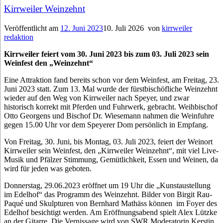
Kirrweiler Weinzehnt
Veröffentlicht am
12. Juni 2023
10. Juli 2026
von
kirrweiler
redaktion
Kirrweiler feiert vom 30. Juni 2023 bis zum 03. Juli 2023 sein
Weinfest den „Weinzehnt“
Eine Attraktion fand bereits schon vor dem Weinfest, am Freitag, 23.
Juni 2023 statt. Zum 13. Mal wurde der fürstbischöfliche Weinzehnt
wieder auf den Weg von Kirrweiler nach Speyer, und zwar
historisch korrekt mit Pferden und Fuhrwerk, gebracht. Weihbischof
Otto Georgens und Bischof Dr. Wiesemann nahmen die Weinfuhre
gegen 15.00 Uhr vor dem Speyerer Dom persönlich in Empfang.
Von Freitag, 30. Juni, bis Montag, 03. Juli 2023, feiert der Weinort
Kirrweiler sein Weinfest, den „Kirrweiler Weinzehnt“, mit viel Live-
Musik und Pfälzer Stimmung, Gemütlichkeit, Essen und Weinen, da
wird für jeden was geboten.
Donnerstag, 29.06.2023 eröffnet um 19 Uhr die „Kunstaustellung
im Edelhof“ das Programm des Weinzehnt. Bilder von Birgit Rau-
Paqué und Skulpturen von Bernhard Mathäss können im Foyer des
Edelhof besichtigt werden. Am Eröffnungsabend spielt Alex Lützke
an der Gitarre. Die Vernissage wird von SWR Moderatorin Kerstin