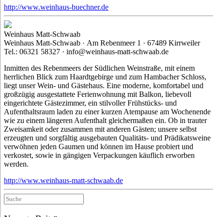
http://www.weinhaus-buechner.de
Weinhaus Matt-Schwaab
Weinhaus Matt-Schwaab · Am Rebenmeer 1 · 67489 Kirrweiler
Tel.: 06321 58327 · info@weinhaus-matt-schwaab.de
Inmitten des Rebenmeers der Südlichen Weinstraße, mit einem
herrlichen Blick zum Haardtgebirge und zum Hambacher Schloss,
liegt unser Wein- und Gästehaus. Eine moderne, komfortabel und
großzügig ausgestattete Ferienwohnung mit Balkon, liebevoll
eingerichtete Gästezimmer, ein stilvoller Frühstücks- und
Aufenthaltsraum laden zu einer kurzen Atempause am Wochenende
wie zu einem längeren Aufenthalt gleichermaßen ein. Ob in trauter
Zweisamkeit oder zusammen mit anderen Gästen; unsere selbst
erzeugten und sorgfältig ausgebauten Qualitäts- und Prädikatsweine
verwöhnen jeden Gaumen und können im Hause probiert und
verkostet, sowie in gängigen Verpackungen käuflich erworben
werden.
http://www.weinhaus-matt-schwaab.de
Suche
nach: