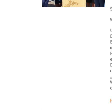
S
E
e
d