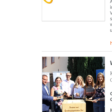
V
s
u