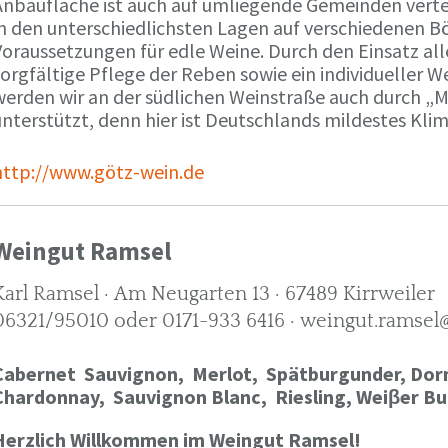
Anbaufläche ist auch auf umliegende Gemeinden verte
in den unterschiedlichsten Lagen auf verschiedenen B
oraussetzungen für edle Weine. Durch den Einsatz alle
orgfältige Pflege der Reben sowie ein individueller W
werden wir an der südlichen Weinstraße auch durch „
nterstützt, denn hier ist Deutschlands mildestes Kli
http://www.götz-wein.de
Weingut Ramsel
Karl Ramsel · Am Neugarten 13 · 67489 Kirrweiler
06321/95010 oder 0171-933 6416 · weingut.ramsel
Cabernet Sauvignon,
Merlot,
Spätburgunder,
Dorn
Chardonnay,
Sauvignon Blanc, Riesling, Weiβer Bu
Herzlich Willkommen im Weingut Ramsel!