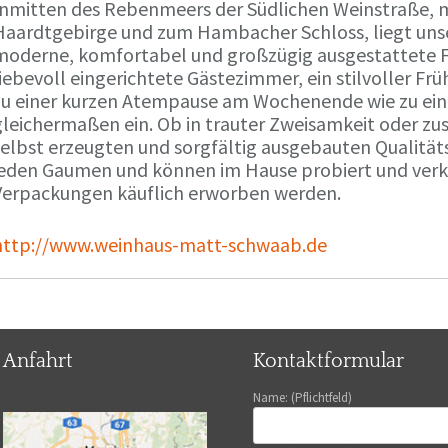
Inmitten des Rebenmeers der Südlichen Weinstraße, m
Haardtgebirge und zum Hambacher Schloss, liegt unse
moderne, komfortabel und großzügig ausgestattete 
liebevoll eingerichtete Gästezimmer, ein stilvoller F
zu einer kurzen Atempause am Wochenende wie zu ei
gleichermaßen ein. Ob in trauter Zweisamkeit oder z
selbst erzeugten und sorgfältig ausgebauten Qualitä
jeden Gaumen und können im Hause probiert und verko
Verpackungen käuflich erworben werden.
http://www.weinhaus-matt-schwaab.de
Anfahrt
Kontaktformular
Name: (Pflichtfeld)