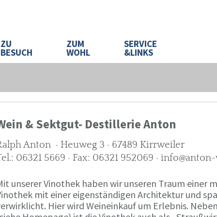
ZU
ZUM
SERVICE
BESUCH
WOHL
&LINKS
Wein & Sektgut- Destillerie Anton
Ralph Anton · Heuweg 3 · 67489 Kirrweiler
Tel.: 06321 5669 · Fax: 06321 952069 · info@anton
Mit unserer Vinothek haben wir unseren Traum eine
Vinothek mit einer eigenständigen Architektur und 
verwirklicht. Hier wird Weineinkauf um Erlebnis. Neb
(siehe Homepage) ist die Vinothek auch als „Straußw