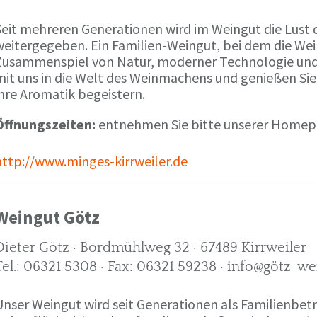
Seit mehreren Generationen wird im Weingut die Lust 
weitergegeben. Ein Familien-Weingut, bei dem die We
Zusammenspiel von Natur, moderner Technologie und W
mit uns in die Welt des Weinmachens und genießen Sie
ihre Aromatik begeistern.
Öffnungszeiten:
entnehmen Sie bitte unserer Home
http://www.minges-kirrweiler.de
Weingut Götz
Dieter Götz · Bordmühlweg 32 · 67489 Kirrweiler
Tel.: 06321 5308 · Fax: 06321 59238 · info@götz-we
Unser Weingut wird seit Generationen als Familienbet