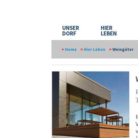
UNSER
HIER
DORF
LEBEN
>
Home
>
Hier Leben
>
Weingüter