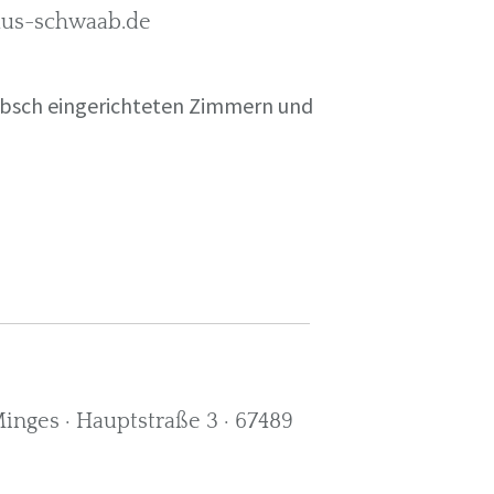
rkus-schwaab.de
übsch eingerichteten Zimmern und
nges · Hauptstraße 3 · 67489