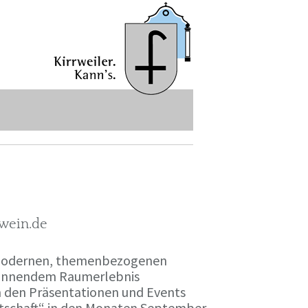
-wein.de
r modernen, themenbezogenen
spannendem Raumerlebnis
en den Präsentationen und Events
irtschaft“ in den Monaten September