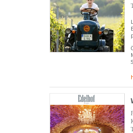
p
M
S