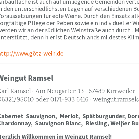
Anbaufläche ist auch auf umliegende Gemeinden verte
in den unterschiedlichsten Lagen auf verschiedenen B
oraussetzungen für edle Weine. Durch den Einsatz alle
orgfältige Pflege der Reben sowie ein individueller W
werden wir an der südlichen Weinstraße auch durch „
nterstützt, denn hier ist Deutschlands mildestes Kli
http://www.götz-wein.de
Weingut Ramsel
Karl Ramsel · Am Neugarten 13 · 67489 Kirrweiler
06321/95010 oder 0171-933 6416 · weingut.ramsel
Cabernet Sauvignon,
Merlot,
Spätburgunder,
Dorn
Chardonnay,
Sauvignon Blanc, Riesling, Weiβer Bu
Herzlich Willkommen im Weingut Ramsel!