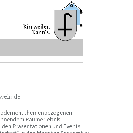
-wein.de
r modernen, themenbezogenen
spannendem Raumerlebnis
en den Präsentationen und Events
irtschaft“ in den Monaten September