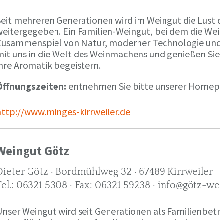
Seit mehreren Generationen wird im Weingut die Lust 
weitergegeben. Ein Familien-Weingut, bei dem die We
Zusammenspiel von Natur, moderner Technologie und W
mit uns in die Welt des Weinmachens und genießen Sie
ihre Aromatik begeistern.
Öffnungszeiten:
entnehmen Sie bitte unserer Home
http://www.minges-kirrweiler.de
Weingut Götz
Dieter Götz · Bordmühlweg 32 · 67489 Kirrweiler
Tel.: 06321 5308 · Fax: 06321 59238 · info@götz-we
Unser Weingut wird seit Generationen als Familienbet