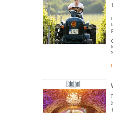
p
M
S