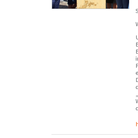
S
E
e
d