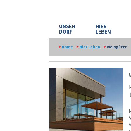
UNSER
HIER
DORF
LEBEN
>
Home
>
Hier Leben
>
Weingüter