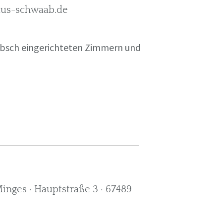
rkus-schwaab.de
übsch eingerichteten Zimmern und
nges · Hauptstraße 3 · 67489