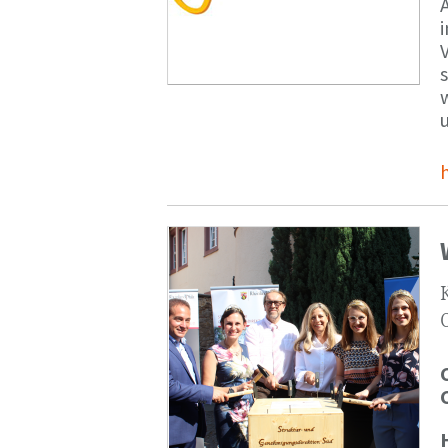
V
s
u