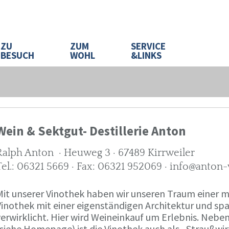
ZU
ZUM
SERVICE
BESUCH
WOHL
&LINKS
Wein & Sektgut- Destillerie Anton
Ralph Anton · Heuweg 3 · 67489 Kirrweiler
Tel.: 06321 5669 · Fax: 06321 952069 · info@anton
Mit unserer Vinothek haben wir unseren Traum eine
Vinothek mit einer eigenständigen Architektur und 
verwirklicht. Hier wird Weineinkauf um Erlebnis. Neb
(siehe Homepage) ist die Vinothek auch als „Straußw