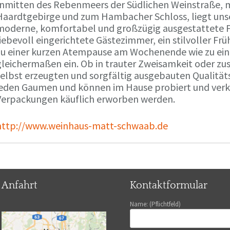
Inmitten des Rebenmeers der Südlichen Weinstraße, m
Haardtgebirge und zum Hambacher Schloss, liegt unse
moderne, komfortabel und großzügig ausgestattete 
liebevoll eingerichtete Gästezimmer, ein stilvoller F
zu einer kurzen Atempause am Wochenende wie zu ei
gleichermaßen ein. Ob in trauter Zweisamkeit oder z
selbst erzeugten und sorgfältig ausgebauten Qualitä
jeden Gaumen und können im Hause probiert und verko
Verpackungen käuflich erworben werden.
http://www.weinhaus-matt-schwaab.de
Anfahrt
Kontaktformular
Name: (Pflichtfeld)