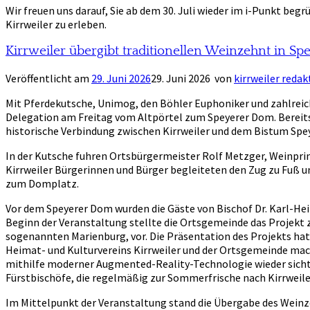
Wir freuen uns darauf, Sie ab dem 30. Juli wieder im i-Punkt b
Kirrweiler zu erleben.
Kirrweiler übergibt traditionellen Weinzehnt in Sp
Veröffentlicht am
29. Juni 2026
29. Juni 2026
von
kirrweiler redak
Mit Pferdekutsche, Unimog, den Böhler Euphoniker und zahlreich
Delegation am Freitag vom Altpörtel zum Speyerer Dom. Bereits
historische Verbindung zwischen Kirrweiler und dem Bistum Spey
In der Kutsche fuhren Ortsbürgermeister Rolf Metzger, Weinprinz
Kirrweiler Bürgerinnen und Bürger begleiteten den Zug zu Fuß 
zum Domplatz.
Vor dem Speyerer Dom wurden die Gäste von Bischof Dr. Karl-H
Beginn der Veranstaltung stellte die Ortsgemeinde das Projekt z
sogenannten Marienburg, vor. Die Präsentation des Projekts ha
Heimat- und Kulturvereins Kirrweiler und der Ortsgemeinde ma
mithilfe moderner Augmented-Reality-Technologie wieder sicht-
Fürstbischöfe, die regelmäßig zur Sommerfrische nach Kirrweil
Im Mittelpunkt der Veranstaltung stand die Übergabe des Weinz