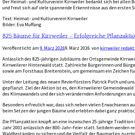
Der Heimat- und Kulturverein Kirrweiler bedankt sich bei allen
und freut sich auf viele spannende Erkenntnisse aus den ersten S
Text: Heimat- und Kulturverein Kirrweiler
Bilder: Eva Muffang
825 Bäume für Kirrweiler – Erfolgreiche Pflanzakt
Veröffentlicht am
9. März 2026
9. März 2026
von
kirrweiler redakt
Anlässlich des 825-jährigen Jubiläums der Ortsgemeinde Kirrwe
Kirrweilerer Hinterwald statt. Zahlreiche Bürgerinnen und Bür
sowie am Forsthaus Breitenstein, um gemeinsam ein Zeichen fü
Unter der Leitung des neuen Revierförsters Patrick Poth und u
gepflanzt. Ziel der Aktion ist es, den Kirrweilerer Gemeindewald
des Klimawandels und der sich verändernden Anforderungen a
Besonders erfreulich war, dass sich neben vielen Erwachsenen auc
beim Setzen der jungen Bäume und erlebten dabei ganz praktisc
Die Pflanzaktion knüpft an eine inzwischen 25-jährige Tradition
Jahr 2001 anlässlich der 800-Jahr-Feier statt. Seitdem werden
Waldbeständen zu sichern und die Vielfalt der Baumarten zu erh