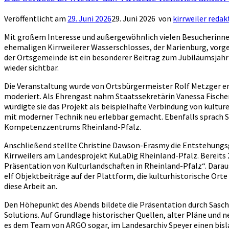
Veröffentlicht am
29. Juni 2026
29. Juni 2026
von
kirrweiler redak
Mit großem Interesse und außergewöhnlich vielen Besucherinnen
ehemaligen Kirrweilerer Wasserschlosses, der Marienburg, vorge
der Ortsgemeinde ist ein besonderer Beitrag zum Jubiläumsjahr
wieder sichtbar.
Die Veranstaltung wurde von Ortsbürgermeister Rolf Metzger erö
moderiert. Als Ehrengast nahm Staatssekretärin Vanessa Fisch
würdigte sie das Projekt als beispielhafte Verbindung von kultur
mit moderner Technik neu erlebbar gemacht. Ebenfalls sprach Sv
Kompetenzzentrums Rheinland-Pfalz.
Anschließend stellte Christine Dawson-Erasmy die Entstehungsg
Kirrweilers am Landesprojekt KuLaDig Rheinland-Pfalz. Bereit
Präsentation von Kulturlandschaften in Rheinland-Pfalz“. Darau
elf Objektbeiträge auf der Plattform, die kulturhistorische Orte
diese Arbeit an.
Den Höhepunkt des Abends bildete die Präsentation durch Sasch
Solutions. Auf Grundlage historischer Quellen, alter Pläne und 
es dem Team von ARGO sogar, im Landesarchiv Speyer einen bis