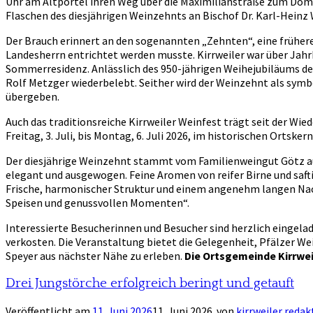
Uhr am Altpörtel ihren Weg über die Maximilianstraße zum Dom
Flaschen des diesjährigen Weinzehnts an Bischof Dr. Karl-Hein
Der Brauch erinnert an den sogenannten „Zehnten“, eine frühere 
Landesherrn entrichtet werden musste. Kirrweiler war über Jah
Sommerresidenz. Anlässlich des 950-jährigen Weihejubiläums des
Rolf Metzger wiederbelebt. Seither wird der Weinzehnt als sym
übergeben.
Auch das traditionsreiche Kirrweiler Weinfest trägt seit der W
Freitag, 3. Juli, bis Montag, 6. Juli 2026, im historischen Ortskern
Der diesjährige Weinzehnt stammt vom Familienweingut Götz aus
elegant und ausgewogen. Feine Aromen von reifer Birne und saf
Frische, harmonischer Struktur und einem angenehm langen Nachh
Speisen und genussvollen Momenten“.
Interessierte Besucherinnen und Besucher sind herzlich eingel
verkosten. Die Veranstaltung bietet die Gelegenheit, Pfälzer We
Speyer aus nächster Nähe zu erleben.
Die Ortsgemeinde Kirrweil
Drei Jungstörche erfolgreich beringt und getauft
Veröffentlicht am
11. Juni 2026
11. Juni 2026
von
kirrweiler redak