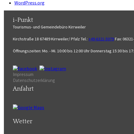
WordPress.org
i-Punkt
Tourismus-
und Gemeindebüro
Kirrweiler
Kirchstraße 18
67489 Kirrweiler/ Pfalz
Tel.:
+49-6321-5079
Fax: 06321
Öffnungszeiten:
Mo. - Mi. 10:00 bis 12:00 Uhr
Donnerstag 15:30 bis 17
Impressum
Datenschutzerklärung
Anfahrt
Wetter