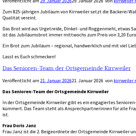
Veröffentlicht am
29. Januar 2026
29. Januar 2026
von
kirrweiler
Zum 825-jährigen Jubiläum von Kirrweiler setzt die Bäckerei Wal
Qualität vereint.
Das Brot wird aus Urgetreide, Dinkel- und Roggenmehl, etwas S
ist das Jubiläumsbrot immer mittwochs zum Preis von 3,20 Euro 
Ein Brot zum Jubiläum – regional, handwerklich und mit viel Lie
Lasst es Euch schmecken!
Das Senioren-Team der Ortsgemeinde Kirrweiler
Veröffentlicht am
21. Januar 2026
21. Januar 2026
von
kirrweiler
Das Senioren-Team der Ortsgemeinde Kirrweiler
In der Ortsgemeinde Kirrweiler gibt es ein engagiertes Senioren
kümmert. Das Team steht als Ansprechpartnerinnen für alle Fra
ist.
Frau Doris Janz
Frau Janz ist die 2. Beigeordnete der Ortsgemeinde Kirrweiler u