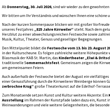
Ab
Donnerstag, 30. Juli 2026
, sind wir wieder zu den gewohnten 
Wir bitten um Ihr Verständnis und wünschen Ihnen eine schöne
Nach der kurzen Sommerpause blicken wir mit großer Vorfreude 
unseres Festjahres
„825 Jahre Kirrweiler“
steht. Nach dem gelu
Herzblut zu einer abwechslungsreichen Festwoche sowie zahlrei
Musik, Kultur, Theater, Genuss und geselliger Begegnungen.
Den Mittelpunkt bildet die
Festwoche vom 13. bis 23. August 2
in der Kulturscheune. Es folgen zahlreiche weitere Höhepunkte 
Blasmusik der KAB St. Martin, das
Kindertheater
„Elwi & Drits
traditionelle S
ommernachtsfest
. Gemeinsam zeigen die Kirrwe
am gemeinsamen Feiern.
Auch außerhalb der Festwoche bietet der August ein vielfältiges
einer Genussführung durch die Kirrweilerer Weinberge können G
zerbrochne Krug“
große Theaterkunst auf die Edelhof-Terrasse
Zum Monatsende setzen Kunst und Kultur weitere Akzente: Ein
Ausstellung
im Rahmen der Kunstpfade laden dazu ein, Kunst in
Weinwanderungen und viele weitere Gelegenheiten, die besond