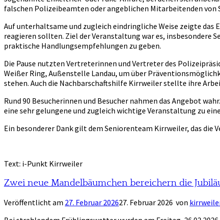
falschen Polizeibeamten oder angeblichen Mitarbeitenden von S
Auf unterhaltsame und zugleich eindringliche Weise zeigte das 
reagieren sollten. Ziel der Veranstaltung war es, insbesondere 
praktische Handlungsempfehlungen zu geben.
Die Pause nutzten Vertreterinnen und Vertreter des Polizeipräs
Weißer Ring, Außenstelle Landau, um über Präventionsmöglichke
stehen. Auch die Nachbarschaftshilfe Kirrweiler stellte ihre Arbei
Rund 90 Besucherinnen und Besucher nahmen das Angebot wahr. D
eine sehr gelungene und zugleich wichtige Veranstaltung zu ei
Ein besonderer Dank gilt dem Seniorenteam Kirrweiler, das die V
Text: i-Punkt Kirrweiler
Zwei neue Mandelbäumchen bereichern die Jubiläu
Veröffentlicht am
27. Februar 2026
27. Februar 2026
von
kirrweile
Bei strahlendem Frühlingswetter wurden am Freitag, 26.02.2026