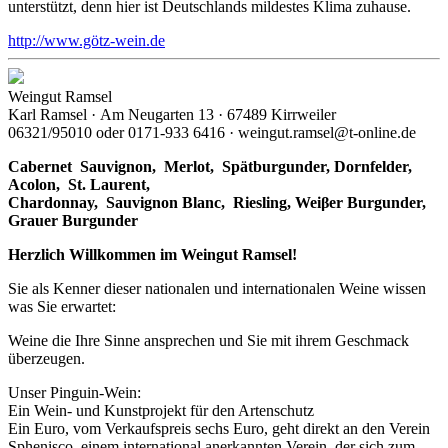
unterstützt, denn hier ist Deutschlands mildestes Klima zuhause.
http://www.götz-wein.de
Weingut Ramsel
Karl Ramsel · Am Neugarten 13 · 67489 Kirrweiler
06321/95010 oder 0171-933 6416 · weingut.ramsel@t-online.de
Cabernet Sauvignon,
Merlot,
Spätburgunder,
Dornfelder,
Acolon, St. Laurent,
Chardonnay,
Sauvignon Blanc, Riesling, Weiβer Burgunder,
Grauer Burgunder
Herzlich Willkommen im Weingut Ramsel!
Sie als Kenner dieser nationalen und internationalen Weine wissen
was Sie erwartet:
Weine die Ihre Sinne ansprechen und Sie mit ihrem Geschmack
überzeugen.
Unser Pinguin-Wein:
Ein Wein- und Kunstprojekt für den Artenschutz
Ein Euro, vom Verkaufspreis sechs Euro, geht direkt an den Verein
Sphenisco, einem international anerkannten Verein, der sich zum