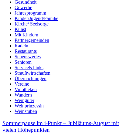
Gesundheit
Gewerbe
Jahresprogramm
Kinder/Jugend/Familie
Kirche/ Seelsorge
Kunst
Mit Kindern
Partnergemeinden
Radeln
Restaurants
Sehenswertes
Senioren
Service&Links
Straußwirtschaften
Übernachtungen
Vereine
Vinotheken
Wandern
Weingüter
Weinprinzessin
Weinstuben
Sommerpause im i-Punkt – Jubiläums-August mit
vielen Höhepunkten