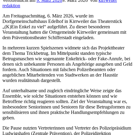
Veröffentlicht am
9. März 2026
9. März 2026
von
kirrweiler
redaktion
Am Freitagnachmittag, 6. März 2026, wurde im
Dorfgemeinschaftshaus Edelhof in Kirrweiler das Theaterstück
„(K)Ein Enkel zu viel“ aufgeführt. Zu dieser besonderen
Veranstaltung hatten die Ortsgemeinde Kirrweiler gemeinsam mit
dem Präventionstheater Schifferstadt eingeladen.
In mehreren kurzen Spielszenen widmete sich das Projekttheater
dem Thema Trickbetrug. Im Mittelpunkt standen typische
Betrugsmaschen wie sogenannte Enkeltrick- oder Fake-Anrufe, bei
denen sich unbekannte Personen als Angehörige ausgeben und Geld
fordern. Auch Situationen mit falschen Polizeibeamten oder
angeblichen Mitarbeitenden von Stadtwerken an der Haustür
wurden realitätsnah dargestellt.
Auf unterhaltsame und zugleich eindringliche Weise zeigte das
Ensemble, wie solche Situationen entstehen können und wie
Betroffene richtig reagieren sollten. Ziel der Veranstaltung war es,
insbesondere Seniorinnen und Senioren für diese Betrugsformen zu
sensibilisieren und ihnen praktische Handlungsempfehlungen zu
geben.
Die Pause nutzten Vertreterinnen und Vertreter des Polizeipräsidium
Ludwigshafen (Zentrale Prävention), der Polizeidirektion