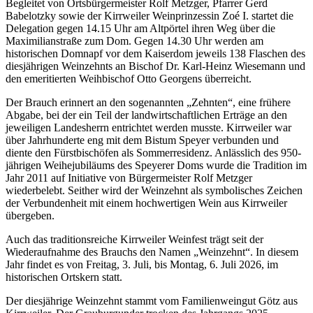
Begleitet von Ortsbürgermeister Rolf Metzger, Pfarrer Gerd
Babelotzky sowie der Kirrweiler Weinprinzessin Zoé I. startet die
Delegation gegen 14.15 Uhr am Altpörtel ihren Weg über die
Maximilianstraße zum Dom. Gegen 14.30 Uhr werden am
historischen Domnapf vor dem Kaiserdom jeweils 138 Flaschen des
diesjährigen Weinzehnts an Bischof Dr. Karl-Heinz Wiesemann und
den emeritierten Weihbischof Otto Georgens überreicht.
Der Brauch erinnert an den sogenannten „Zehnten“, eine frühere
Abgabe, bei der ein Teil der landwirtschaftlichen Erträge an den
jeweiligen Landesherrn entrichtet werden musste. Kirrweiler war
über Jahrhunderte eng mit dem Bistum Speyer verbunden und
diente den Fürstbischöfen als Sommerresidenz. Anlässlich des 950-
jährigen Weihejubiläums des Speyerer Doms wurde die Tradition im
Jahr 2011 auf Initiative von Bürgermeister Rolf Metzger
wiederbelebt. Seither wird der Weinzehnt als symbolisches Zeichen
der Verbundenheit mit einem hochwertigen Wein aus Kirrweiler
übergeben.
Auch das traditionsreiche Kirrweiler Weinfest trägt seit der
Wiederaufnahme des Brauchs den Namen „Weinzehnt“. In diesem
Jahr findet es von Freitag, 3. Juli, bis Montag, 6. Juli 2026, im
historischen Ortskern statt.
Der diesjährige Weinzehnt stammt vom Familienweingut Götz aus