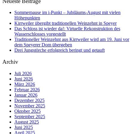
Neueste Beiträge
Sommerpause im i-Punkt – Jubiläums-August mit vielen
Höhepunkten
Kirrweiler übergibt traditionellen Weinzehnt in Speyer
Das Schloss ist wieder da!: Virtuelle Rekonstruktion des
Wasserschlosses vorgestellt
Traditioneller Weinzehnt aus Kirrweiler wird am 19. Juni vor
dem Speyerer Dom übergeben
Drei Jungstörche erfolgreich beringt und getauft
Archiv
Juli 2026
Juni 2026
März 2026
Februar 2026
Januar 2026
Dezember 2025
November 2025
Oktober 2025
September 2025
August 2025
Juni 2025
April 2025