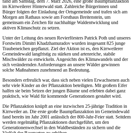
fand am Samstag, dem 7. März 2026, eine große Baumpflanzaktion
im Kirrweilerer Hinterwald statt. Zahlreiche Bürgerinnen und
Bürger folgten der Einladung der Ortsgemeinde und trafen sich am
Morgen am Rathaus sowie am Forsthaus Breitenstein, um
gemeinsam ein Zeichen für nachhaltige Waldentwicklung und
aktiven Klimaschutz zu setzen.
Unter der Leitung des neuen Revierförsters Patrick Poth und unseres
Forstwirts Dimitri Khadzhamuradov wurden insgesamt 825 junge
Traubeneichen gepflanzt. Ziel der Aktion ist es, den Kirrweilerer
Gemeindewald langfristig zu stärken und artenreiche, stabile
Mischwälder zu entwickeln. Angesichts des Klimawandels und der
sich verändernden Anforderungen an unsere Wälder gewinnen
solche Maßnahmen zunehmend an Bedeutung.
Besonders erfreulich war, dass sich neben vielen Erwachsenen auch
sehr viele Kinder an der Pflanzaktion beteiligten. Mit großem Eifer
halfen sie beim Setzen der jungen Bäume und erlebten dabei ganz
praktisch, wie Wald für kommende Generationen gestaltet wird.
Die Pflanzaktion knüpft an eine inzwischen 25-jährige Tradition in
Kirrweiler an. Die erste große Baumpflanzaktion im Gemeindewald
fand bereits im Jahr 2001 anlässlich der 800-Jahr-Feier statt. Seitdem
werden regelmäßig Pflanzaktionen durchgeführt, um den
Generationenwechsel in den Waldbeständen zu sichern und die
Vielfalt der Baumarten zu erhöhen.