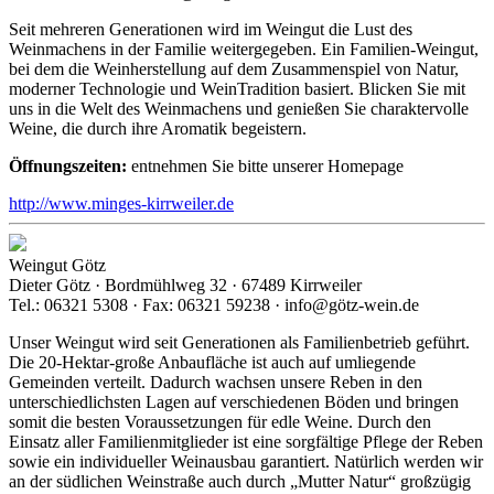
Seit mehreren Generationen wird im Weingut die Lust des
Weinmachens in der Familie weitergegeben. Ein Familien-Weingut,
bei dem die Weinherstellung auf dem Zusammenspiel von Natur,
moderner Technologie und WeinTradition basiert. Blicken Sie mit
uns in die Welt des Weinmachens und genießen Sie charaktervolle
Weine, die durch ihre Aromatik begeistern.
Öffnungszeiten:
entnehmen Sie bitte unserer Homepage
http://www.minges-kirrweiler.de
Weingut Götz
Dieter Götz · Bordmühlweg 32 · 67489 Kirrweiler
Tel.: 06321 5308 · Fax: 06321 59238 · info@götz-wein.de
Unser Weingut wird seit Generationen als Familienbetrieb geführt.
Die 20-Hektar-große Anbaufläche ist auch auf umliegende
Gemeinden verteilt. Dadurch wachsen unsere Reben in den
unterschiedlichsten Lagen auf verschiedenen Böden und bringen
somit die besten Voraussetzungen für edle Weine. Durch den
Einsatz aller Familienmitglieder ist eine sorgfältige Pflege der Reben
sowie ein individueller Weinausbau garantiert. Natürlich werden wir
an der südlichen Weinstraße auch durch „Mutter Natur“ großzügig