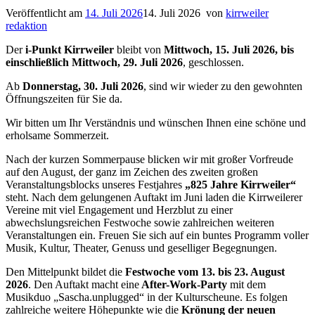
Veröffentlicht am
14. Juli 2026
14. Juli 2026
von
kirrweiler
redaktion
Der
i-Punkt Kirrweiler
bleibt von
Mittwoch, 15. Juli 2026, bis
einschließlich Mittwoch, 29. Juli 2026
, geschlossen.
Ab
Donnerstag, 30. Juli 2026
, sind wir wieder zu den gewohnten
Öffnungszeiten für Sie da.
Wir bitten um Ihr Verständnis und wünschen Ihnen eine schöne und
erholsame Sommerzeit.
Nach der kurzen Sommerpause blicken wir mit großer Vorfreude
auf den August, der ganz im Zeichen des zweiten großen
Veranstaltungsblocks unseres Festjahres
„825 Jahre Kirrweiler“
steht. Nach dem gelungenen Auftakt im Juni laden die Kirrweilerer
Vereine mit viel Engagement und Herzblut zu einer
abwechslungsreichen Festwoche sowie zahlreichen weiteren
Veranstaltungen ein. Freuen Sie sich auf ein buntes Programm voller
Musik, Kultur, Theater, Genuss und geselliger Begegnungen.
Den Mittelpunkt bildet die
Festwoche vom 13. bis 23. August
2026
. Den Auftakt macht eine
After-Work-Party
mit dem
Musikduo „Sascha.unplugged“ in der Kulturscheune. Es folgen
zahlreiche weitere Höhepunkte wie die
Krönung der neuen