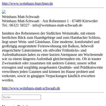
http://www.weinhaus-buechner.de
Weinhaus Matt-Schwaab
Weinhaus Matt-Schwaab · Am Rebenmeer 1 · 67489 Kirrweiler
Tel.: 06321 58327 · info@weinhaus-matt-schwaab.de
Inmitten des Rebenmeers der Südlichen Weinstraße, mit einem
herrlichen Blick zum Haardtgebirge und zum Hambacher Schloss,
liegt unser Wein- und Gästehaus. Eine moderne, komfortabel und
großzügig ausgestattete Ferienwohnung mit Balkon, liebevoll
eingerichtete Gästezimmer, ein stilvoller Frühstücks- und
Aufenthaltsraum laden zu einer kurzen Atempause am Wochenende
wie zu einem längeren Aufenthalt gleichermaßen ein. Ob in trauter
Zweisamkeit oder zusammen mit anderen Gästen; unsere selbst
erzeugten und sorgfältig ausgebauten Qualitäts- und Prädikatsweine
verwöhnen jeden Gaumen und können im Hause probiert und
verkostet, sowie in gängigen Verpackungen käuflich erworben
werden.
http://www.weinhaus-matt-schwaab.de
Suche
nach: