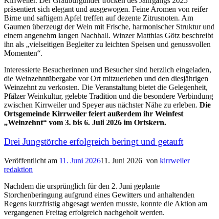
Kirrweiler. Der Grauburgunder trocken des Jahrgangs 2025
präsentiert sich elegant und ausgewogen. Feine Aromen von reifer
Birne und saftigem Apfel treffen auf dezente Zitrusnoten. Am
Gaumen überzeugt der Wein mit Frische, harmonischer Struktur und
einem angenehm langen Nachhall. Winzer Matthias Götz beschreibt
ihn als „vielseitigen Begleiter zu leichten Speisen und genussvollen
Momenten“.
Interessierte Besucherinnen und Besucher sind herzlich eingeladen,
die Weinzehntübergabe vor Ort mitzuerleben und den diesjährigen
Weinzehnt zu verkosten. Die Veranstaltung bietet die Gelegenheit,
Pfälzer Weinkultur, gelebte Tradition und die besondere Verbindung
zwischen Kirrweiler und Speyer aus nächster Nähe zu erleben.
Die
Ortsgemeinde Kirrweiler feiert außerdem ihr Weinfest
„Weinzehnt“ vom 3. bis 6. Juli 2026 im Ortskern.
Drei Jungstörche erfolgreich beringt und getauft
Veröffentlicht am
11. Juni 2026
11. Juni 2026
von
kirrweiler
redaktion
Nachdem die ursprünglich für den 2. Juni geplante
Storchenberingung aufgrund eines Gewitters und anhaltenden
Regens kurzfristig abgesagt werden musste, konnte die Aktion am
vergangenen Freitag erfolgreich nachgeholt werden.