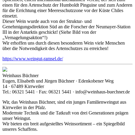
einen für den Artenschutz der Humboldt Pinguine und zum Anderen
für die Errichtung einer Meeresschutzzone vor der Küste Chiles
einsetzt.
Dieser Wein wurde auch von der Struktur- und
Genehmigungsdirektion Süd an die Forscher der Neumayer-Station
III in der Antarktis geschickt! (Siehe Bild von der
„Vernagelungsaktion“!)
Wir erhoffen uns durch diesen besonderen Wein viele Menschen
über die Notwendigkeit des Artenschutzes zu erreichen!
https://www.weingut-ramsel.de/
Weinhaus Büchner
Eugen, Elisabeth und Jürgen Büchner · Edenkobener Weg
14 · 67489 Kirrweiler
Tel.: 06321 5441 · Fax: 06321 5441 · info@weinhaus-buechner.de
Wir, das Weinhaus Büchner, sind ein junges Familienweingut aus
Kirrweiler in der Pfalz.
Modernste Technik und die Tatkraft von drei Generationen prägen
unser Weingut.
Wir bieten ein breit aufgestelltes Weinsortiment – ein Spiegelbild
unseres Schaffens.