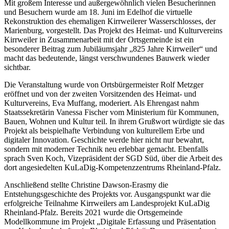
Mit großem Interesse und außergewöhnlich vielen Besucherinnen
und Besuchern wurde am 18. Juni im Edelhof die virtuelle
Rekonstruktion des ehemaligen Kirrweilerer Wasserschlosses, der
Marienburg, vorgestellt. Das Projekt des Heimat- und Kulturvereins
Kirrweiler in Zusammenarbeit mit der Ortsgemeinde ist ein
besonderer Beitrag zum Jubiläumsjahr „825 Jahre Kirrweiler“ und
macht das bedeutende, längst verschwundenes Bauwerk wieder
sichtbar.
Die Veranstaltung wurde von Ortsbürgermeister Rolf Metzger
eröffnet und von der zweiten Vorsitzenden des Heimat- und
Kulturvereins, Eva Muffang, moderiert. Als Ehrengast nahm
Staatssekretärin Vanessa Fischer vom Ministerium für Kommunen,
Bauen, Wohnen und Kultur teil. In ihrem Grußwort würdigte sie das
Projekt als beispielhafte Verbindung von kulturellem Erbe und
digitaler Innovation. Geschichte werde hier nicht nur bewahrt,
sondern mit moderner Technik neu erlebbar gemacht. Ebenfalls
sprach Sven Koch, Vizepräsident der SGD Süd, über die Arbeit des
dort angesiedelten KuLaDig-Kompetenzzentrums Rheinland-Pfalz.
Anschließend stellte Christine Dawson-Erasmy die
Entstehungsgeschichte des Projekts vor. Ausgangspunkt war die
erfolgreiche Teilnahme Kirrweilers am Landesprojekt KuLaDig
Rheinland-Pfalz. Bereits 2021 wurde die Ortsgemeinde
Modellkommune im Projekt „Digitale Erfassung und Präsentation