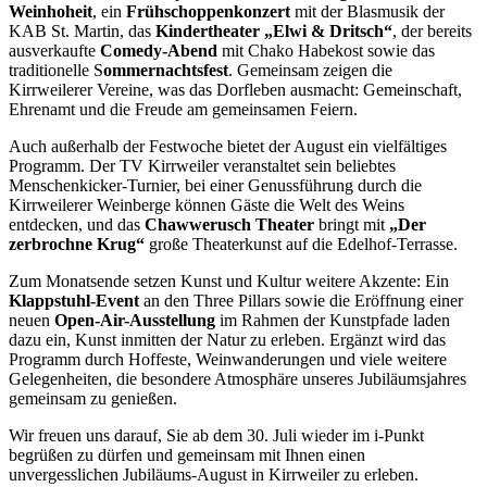
Weinhoheit
, ein
Frühschoppenkonzert
mit der Blasmusik der
KAB St. Martin, das
Kindertheater
„Elwi & Dritsch“
, der bereits
ausverkaufte
Comedy-Abend
mit Chako Habekost sowie das
traditionelle S
ommernachtsfest
. Gemeinsam zeigen die
Kirrweilerer Vereine, was das Dorfleben ausmacht: Gemeinschaft,
Ehrenamt und die Freude am gemeinsamen Feiern.
Auch außerhalb der Festwoche bietet der August ein vielfältiges
Programm. Der TV Kirrweiler veranstaltet sein beliebtes
Menschenkicker-Turnier, bei einer Genussführung durch die
Kirrweilerer Weinberge können Gäste die Welt des Weins
entdecken, und das
Chawwerusch Theater
bringt mit
„Der
zerbrochne Krug“
große Theaterkunst auf die Edelhof-Terrasse.
Zum Monatsende setzen Kunst und Kultur weitere Akzente: Ein
Klappstuhl-Event
an den Three Pillars sowie die Eröffnung einer
neuen
Open-Air-Ausstellung
im Rahmen der Kunstpfade laden
dazu ein, Kunst inmitten der Natur zu erleben. Ergänzt wird das
Programm durch Hoffeste, Weinwanderungen und viele weitere
Gelegenheiten, die besondere Atmosphäre unseres Jubiläumsjahres
gemeinsam zu genießen.
Wir freuen uns darauf, Sie ab dem 30. Juli wieder im i-Punkt
begrüßen zu dürfen und gemeinsam mit Ihnen einen
unvergesslichen Jubiläums-August in Kirrweiler zu erleben.