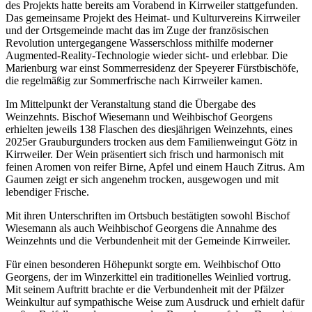
des Projekts hatte bereits am Vorabend in Kirrweiler stattgefunden.
Das gemeinsame Projekt des Heimat- und Kulturvereins Kirrweiler
und der Ortsgemeinde macht das im Zuge der französischen
Revolution untergegangene Wasserschloss mithilfe moderner
Augmented-Reality-Technologie wieder sicht- und erlebbar. Die
Marienburg war einst Sommerresidenz der Speyerer Fürstbischöfe,
die regelmäßig zur Sommerfrische nach Kirrweiler kamen.
Im Mittelpunkt der Veranstaltung stand die Übergabe des
Weinzehnts. Bischof Wiesemann und Weihbischof Georgens
erhielten jeweils 138 Flaschen des diesjährigen Weinzehnts, eines
2025er Grauburgunders trocken aus dem Familienweingut Götz in
Kirrweiler. Der Wein präsentiert sich frisch und harmonisch mit
feinen Aromen von reifer Birne, Apfel und einem Hauch Zitrus. Am
Gaumen zeigt er sich angenehm trocken, ausgewogen und mit
lebendiger Frische.
Mit ihren Unterschriften im Ortsbuch bestätigten sowohl Bischof
Wiesemann als auch Weihbischof Georgens die Annahme des
Weinzehnts und die Verbundenheit mit der Gemeinde Kirrweiler.
Für einen besonderen Höhepunkt sorgte em. Weihbischof Otto
Georgens, der im Winzerkittel ein traditionelles Weinlied vortrug.
Mit seinem Auftritt brachte er die Verbundenheit mit der Pfälzer
Weinkultur auf sympathische Weise zum Ausdruck und erhielt dafür