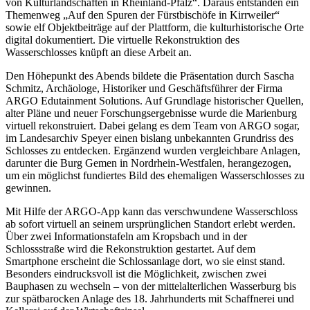
von Kulturlandschaften in Rheinland-Pfalz“. Daraus entstanden ein
Themenweg „Auf den Spuren der Fürstbischöfe in Kirrweiler“
sowie elf Objektbeiträge auf der Plattform, die kulturhistorische Orte
digital dokumentiert. Die virtuelle Rekonstruktion des
Wasserschlosses knüpft an diese Arbeit an.
Den Höhepunkt des Abends bildete die Präsentation durch Sascha
Schmitz, Archäologe, Historiker und Geschäftsführer der Firma
ARGO Edutainment Solutions. Auf Grundlage historischer Quellen,
alter Pläne und neuer Forschungsergebnisse wurde die Marienburg
virtuell rekonstruiert. Dabei gelang es dem Team von ARGO sogar,
im Landesarchiv Speyer einen bislang unbekannten Grundriss des
Schlosses zu entdecken. Ergänzend wurden vergleichbare Anlagen,
darunter die Burg Gemen in Nordrhein-Westfalen, herangezogen,
um ein möglichst fundiertes Bild des ehemaligen Wasserschlosses zu
gewinnen.
Mit Hilfe der ARGO-App kann das verschwundene Wasserschloss
ab sofort virtuell an seinem ursprünglichen Standort erlebt werden.
Über zwei Informationstafeln am Kropsbach und in der
Schlossstraße wird die Rekonstruktion gestartet. Auf dem
Smartphone erscheint die Schlossanlage dort, wo sie einst stand.
Besonders eindrucksvoll ist die Möglichkeit, zwischen zwei
Bauphasen zu wechseln – von der mittelalterlichen Wasserburg bis
zur spätbarocken Anlage des 18. Jahrhunderts mit Schaffnerei und