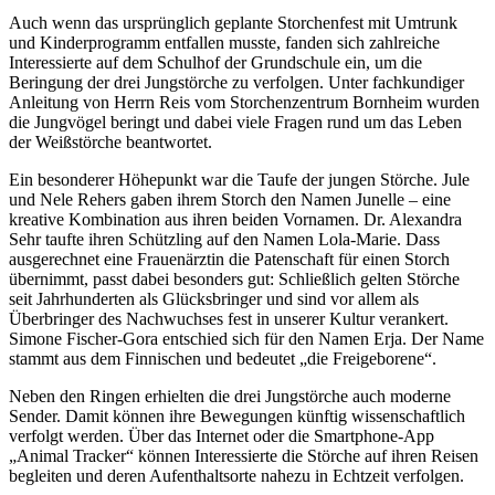
Auch wenn das ursprünglich geplante Storchenfest mit Umtrunk
und Kinderprogramm entfallen musste, fanden sich zahlreiche
Interessierte auf dem Schulhof der Grundschule ein, um die
Beringung der drei Jungstörche zu verfolgen. Unter fachkundiger
Anleitung von Herrn Reis vom Storchenzentrum Bornheim wurden
die Jungvögel beringt und dabei viele Fragen rund um das Leben
der Weißstörche beantwortet.
Ein besonderer Höhepunkt war die Taufe der jungen Störche. Jule
und Nele Rehers gaben ihrem Storch den Namen Junelle – eine
kreative Kombination aus ihren beiden Vornamen. Dr. Alexandra
Sehr taufte ihren Schützling auf den Namen Lola-Marie. Dass
ausgerechnet eine Frauenärztin die Patenschaft für einen Storch
übernimmt, passt dabei besonders gut: Schließlich gelten Störche
seit Jahrhunderten als Glücksbringer und sind vor allem als
Überbringer des Nachwuchses fest in unserer Kultur verankert.
Simone Fischer-Gora entschied sich für den Namen Erja. Der Name
stammt aus dem Finnischen und bedeutet „die Freigeborene“.
Neben den Ringen erhielten die drei Jungstörche auch moderne
Sender. Damit können ihre Bewegungen künftig wissenschaftlich
verfolgt werden. Über das Internet oder die Smartphone-App
„Animal Tracker“ können Interessierte die Störche auf ihren Reisen
begleiten und deren Aufenthaltsorte nahezu in Echtzeit verfolgen.