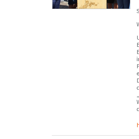
S
E
e
d