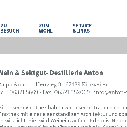
ZU
ZUM
SERVICE
BESUCH
WOHL
&LINKS
Wein & Sektgut- Destillerie Anton
Ralph Anton · Heuweg 3 · 67489 Kirrweiler
Tel.: 06321 5669 · Fax: 06321 952069 · info@anton
Mit unserer Vinothek haben wir unseren Traum eine
Vinothek mit einer eigenständigen Architektur und 
verwirklicht. Hier wird Weineinkauf um Erlebnis. Neb
(siehe Homepage) ist die Vinothek auch als „Straußw