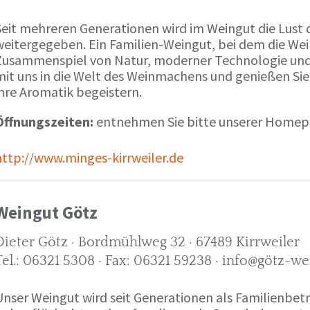
Seit mehreren Generationen wird im Weingut die Lust 
weitergegeben. Ein Familien-Weingut, bei dem die We
Zusammenspiel von Natur, moderner Technologie und W
mit uns in die Welt des Weinmachens und genießen Sie
ihre Aromatik begeistern.
Öffnungszeiten:
entnehmen Sie bitte unserer Home
http://www.minges-kirrweiler.de
Weingut Götz
Dieter Götz · Bordmühlweg 32 · 67489 Kirrweiler
Tel.: 06321 5308 · Fax: 06321 59238 · info@götz-we
Unser Weingut wird seit Generationen als Familienbet