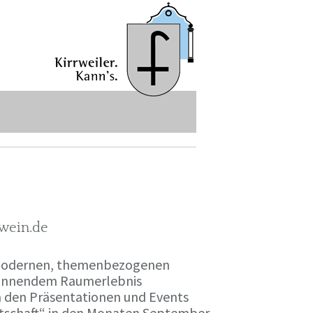
-wein.de
r modernen, themenbezogenen
spannendem Raumerlebnis
en den Präsentationen und Events
irtschaft“ in den Monaten September