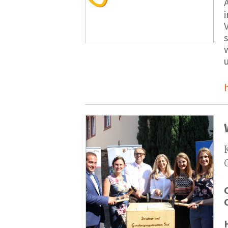
V
s
u