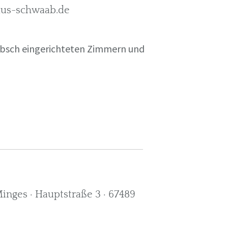
rkus-schwaab.de
übsch eingerichteten Zimmern und
nges · Hauptstraße 3 · 67489