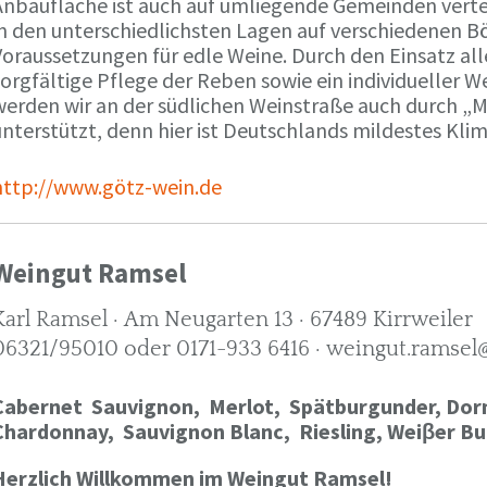
Anbaufläche ist auch auf umliegende Gemeinden verte
in den unterschiedlichsten Lagen auf verschiedenen B
oraussetzungen für edle Weine. Durch den Einsatz alle
orgfältige Pflege der Reben sowie ein individueller W
werden wir an der südlichen Weinstraße auch durch „
nterstützt, denn hier ist Deutschlands mildestes Kli
http://www.götz-wein.de
Weingut Ramsel
Karl Ramsel · Am Neugarten 13 · 67489 Kirrweiler
06321/95010 oder 0171-933 6416 · weingut.ramsel
Cabernet Sauvignon,
Merlot,
Spätburgunder,
Dorn
Chardonnay,
Sauvignon Blanc, Riesling, Weiβer Bu
Herzlich Willkommen im Weingut Ramsel!