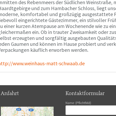
Inmitten des Rebenmeers der Südlichen Weinstraße, m
Haardtgebirge und zum Hambacher Schloss, liegt unse
moderne, komfortabel und großzügig ausgestattete 
liebevoll eingerichtete Gästezimmer, ein stilvoller F
zu einer kurzen Atempause am Wochenende wie zu ei
gleichermaßen ein. Ob in trauter Zweisamkeit oder z
selbst erzeugten und sorgfältig ausgebauten Qualitä
jeden Gaumen und können im Hause probiert und verko
Verpackungen käuflich erworben werden.
http://www.weinhaus-matt-schwaab.de
Anfahrt
Kontaktformular
Name: (Pflichtfeld)