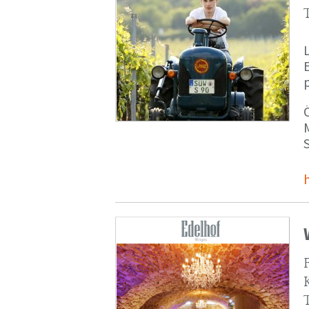
p
M
S