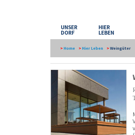
UNSER
HIER
DORF
LEBEN
>
Home
>
Hier Leben
>
Weingüter