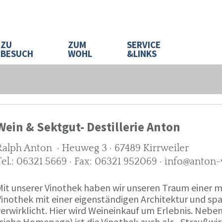
ZU
ZUM
SERVICE
BESUCH
WOHL
&LINKS
Wein & Sektgut- Destillerie Anton
Ralph Anton · Heuweg 3 · 67489 Kirrweiler
Tel.: 06321 5669 · Fax: 06321 952069 · info@anton
Mit unserer Vinothek haben wir unseren Traum eine
Vinothek mit einer eigenständigen Architektur und 
verwirklicht. Hier wird Weineinkauf um Erlebnis. Neb
(siehe Homepage) ist die Vinothek auch als „Straußw