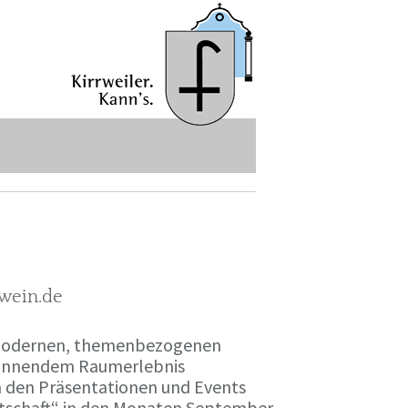
-wein.de
r modernen, themenbezogenen
spannendem Raumerlebnis
en den Präsentationen und Events
irtschaft“ in den Monaten September