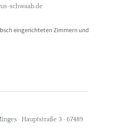
rkus-schwaab.de
übsch eingerichteten Zimmern und
nges · Hauptstraße 3 · 67489