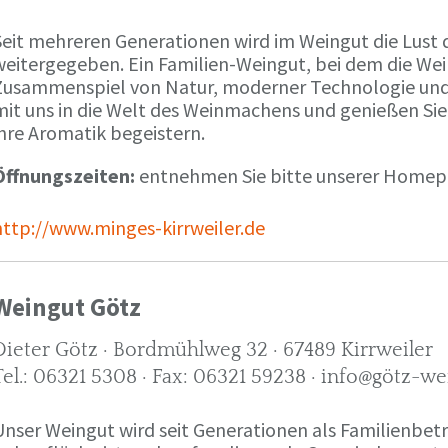
Seit mehreren Generationen wird im Weingut die Lust 
weitergegeben. Ein Familien-Weingut, bei dem die We
Zusammenspiel von Natur, moderner Technologie und W
mit uns in die Welt des Weinmachens und genießen Sie
ihre Aromatik begeistern.
Öffnungszeiten:
entnehmen Sie bitte unserer Home
http://www.minges-kirrweiler.de
Weingut Götz
Dieter Götz · Bordmühlweg 32 · 67489 Kirrweiler
Tel.: 06321 5308 · Fax: 06321 59238 · info@götz-we
Unser Weingut wird seit Generationen als Familienbet