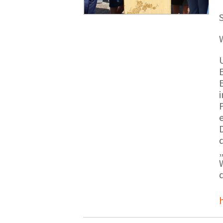
S
E
e
d