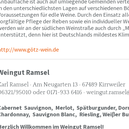
Anbaufläche ist auch auf umliegende Gemeinden verte
in den unterschiedlichsten Lagen auf verschiedenen B
oraussetzungen für edle Weine. Durch den Einsatz alle
orgfältige Pflege der Reben sowie ein individueller W
werden wir an der südlichen Weinstraße auch durch „
nterstützt, denn hier ist Deutschlands mildestes Kli
http://www.götz-wein.de
Weingut Ramsel
Karl Ramsel · Am Neugarten 13 · 67489 Kirrweiler
06321/95010 oder 0171-933 6416 · weingut.ramsel
Cabernet Sauvignon,
Merlot,
Spätburgunder,
Dorn
Chardonnay,
Sauvignon Blanc, Riesling, Weiβer Bu
Herzlich Willkommen im Weingut Ramsel!