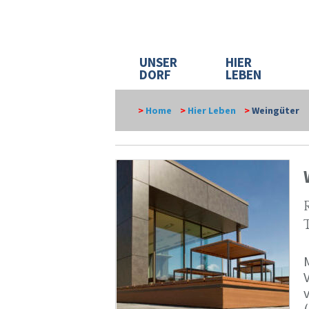
UNSER
HIER
DORF
LEBEN
>
Home
>
Hier Leben
>
Weingüter