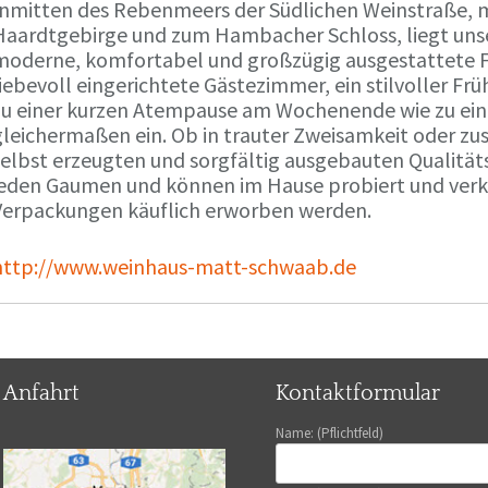
Inmitten des Rebenmeers der Südlichen Weinstraße, m
Haardtgebirge und zum Hambacher Schloss, liegt unse
moderne, komfortabel und großzügig ausgestattete 
liebevoll eingerichtete Gästezimmer, ein stilvoller F
zu einer kurzen Atempause am Wochenende wie zu ei
gleichermaßen ein. Ob in trauter Zweisamkeit oder z
selbst erzeugten und sorgfältig ausgebauten Qualitä
jeden Gaumen und können im Hause probiert und verko
Verpackungen käuflich erworben werden.
http://www.weinhaus-matt-schwaab.de
Anfahrt
Kontaktformular
Name: (Pflichtfeld)