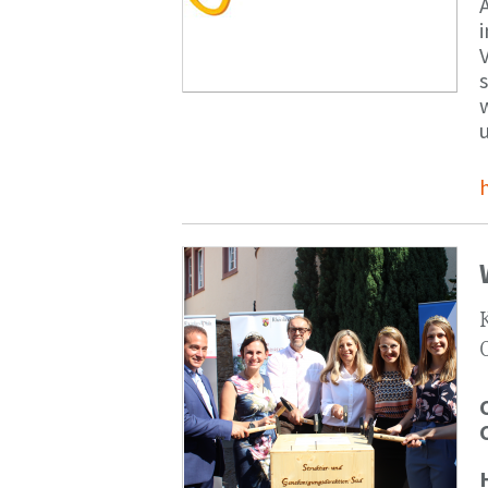
V
s
u