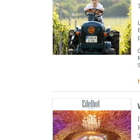
p
M
S